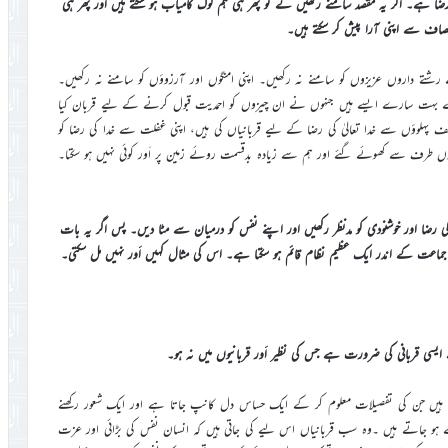
ضا ہے۔ اگر یہ مقصد سامنے رکھیں گے تو پھر ہی ہم لوگ کامیاب ہو سکتے ہیں اور پھر ہی
نصاف سے اپنی آرا پیش کر سکتے ہیں۔
رشتے داروں عزیزوں کو سامنے نہ رکھیں۔ اپنی امنگوں اور آرزوؤں کو سامنے نہ رکھیں۔
 میں سے بہت سارے ایسے ہیں جنہوں نے ان چیزوں کو احمدیت قبول کرنے کے لیے قربان کیا
لف پہلوؤں سے خدا تعالیٰ کی رضا کے لیے قربانیاں کی ہیں، اپنی غفلت سے خدا کی رضا کو
دونوں طرف سے کھوئے گئے اور ہم سے زیادہ بدقسمت روئے زمین پر اَور کوئی نہیں ہو سکتا۔
 رضا اور خوشنودی کو مدنظر رکھیں اور اپنے نفس کو درمیان سے مٹا دیں۔ پس اگر یہ بات
ی جماعت کے اندر ایک عظیم نظام قائم ہو سکتا ہے۔ اس کی مثال کہیں اَور نہیں مل سکتی۔
ے ایسی قربانی کی ضرورت ہے جس کی نظیر اَور قربانیوں میں نہ ہو۔
 جاتی ہیں جن کی تفصیلات معلوم کر کے ایک حساس دل کانپ جاتا ہے اور ایک شعور رکھنے
و جاتے ہیں ۔وہ سب قربانیاں اس لیے کی جاتی ہیں کہ انسان نفس کی بڑائی اور عزت