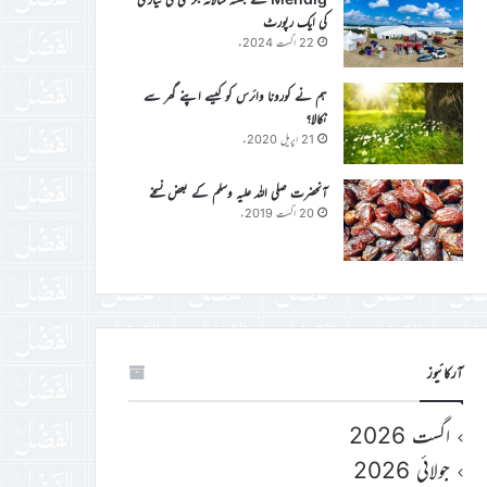
کی ایک رپورٹ
22 اگست 2024ء
ہم نے کورونا وائرس کو کیسے اپنے گھر سے
نکالا؟
21 اپریل 2020ء
آنحضرت صلی اللہ علیہ وسلم کے بعض نسخے
20 اگست 2019ء
آرکائیوز
اگست 2026
جولائی 2026