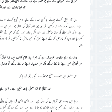
شوریٰ کے ممبران کے لیے جو مقصد ہے وہ رضائے الٰہی،اللہ تعالیٰ کی ر
ہم ایمانداری سے اور ا
اپنی آرا پیش کرتے ہوئے یا کسی عہدہ کے لیے نام تجویز کرتے ہوئے 
اپنے ارادوں کو سامنے نہ رکھیں بلکہ ہر چیز اللہ تعالیٰ کی خاطر ہو۔ ہم
ہے تا کہ اللہ تعالیٰ کی رضا حاصل ہو۔ پس اگر باوجود اس کے کہ ہم نے مخت
کھو دیا اور دنیا کو ناراض کر کے اپنے مولیٰ کو بھی راضی نہ کرسکیں تو ہم 
پس
ہمارے لیے نہایت ضروری ہے کہ ہم اپنے تمام کاموں میں خدا تعالیٰ کی
ہر شوریٰ ممبر اپنے سامنے رکھے بلکہ ہر عہدیدار اپنے سامنے رکھے تو ہمار
اسی سلسلہ میں حضرت مصلح موعودؓ نے ایک جگہ فرمایا کہ
خدا تعالیٰ کا ملنا معمولی بات نہیں ہے۔ اس لی
دنیا میں بہت سی قربانیاں کی جاتی ہیں ا ور ایسی ایسی قربانیاں کی
والے انسان کے جسم پر لرزہ طاری ہو جاتا ہے اور اس کے رونگٹے کھڑے ہ