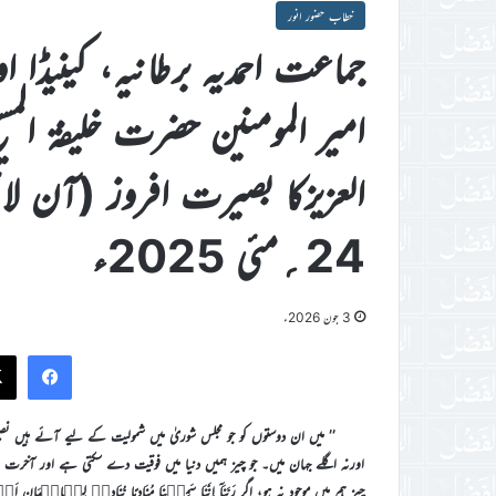
خطاب حضور انور
جماعت احمدیہ برطانیہ، کینیڈا ا
امیر المومنین حضرت خلیفۃ المسیح
العزیزکا بصیرت افروز (آن ل
24؍مئی 2025ء
3 جون 2026ء
ook
’’ میں ان دوستوں کو جو مجلس شوریٰ میں شمولیت کے لیے آئے ہیں نصیحت
اورنہ اگلے جہان میں۔ جو چیز ہمیں دنیا میں فوقیت دے سکتی ہے اور آخرت میں س
چیز ہم میں موجود نہ ہو، اگر رَبَّنَاۤ اِنَّنَا سَمِعۡنَا مُنَادِیًا یُّنَادِیۡ لِلۡاِیۡمَانِ اَنۡ اٰ