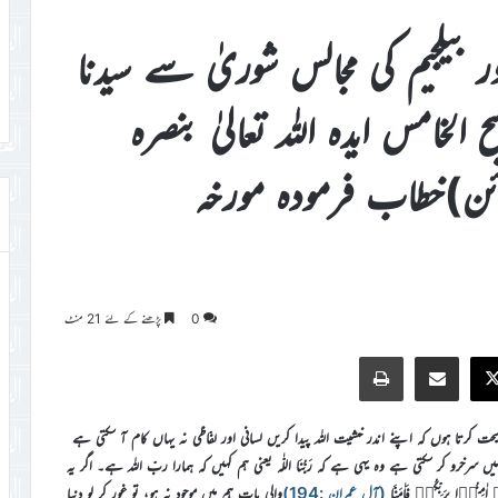
ور بیلجیم کی مجالس شوریٰ سے سیدنا
 الخامس ایدہ اللہ تعالیٰ بنصرہ
ائن)خطاب فرمودہ مورخہ
0
پڑھنے کے لئے 21 منٹ
Print
Share via Email
Faceb
X
 کرتا ہوں کہ اپنے اندر خشیت اللہ پیدا کریں لسانی اور لفّاظی نہ یہاں کام آ سکتی ہے
رخرو کر سکتی ہے وہ یہی ہے کہ رَبُّنَا اللّٰہ یعنی ہم کہیں کہ ہمارا ربّ اللہ ہے۔ اگر یہ
مِنُوۡا بِرَبِّکُمۡ فَاٰمَنَّا
(آل عمران :194)
والی بات ہم میں موجود نہ ہو، تو غور کر لو دنیا