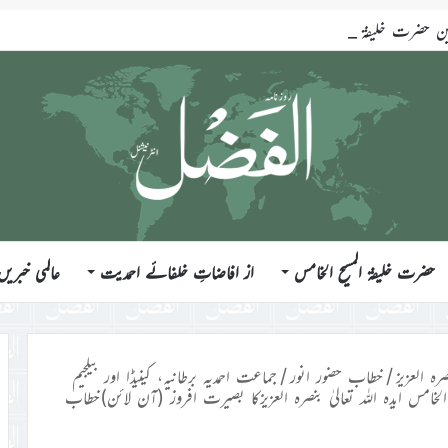
ضرت خلیفۃ المسیح الخامس ایّدہ اللہ تعالیٰ بنصرہ العزیز فرمودہ 17؍جولائی 2026ء
حضرت خلیفۃ المسیح الخامس
از افاضاتِ خلفائے احمدیت
عالمی خبریں
رہ العزیز
/
خطاب حضور انور
/
جماعت احمدیہ برطانیہ، کینیڈا اور بیلجیم
لخامس ایدہ اللہ تعالیٰ بنصرہ العزیزکا بصیرت افروز (آن لائن)خطاب