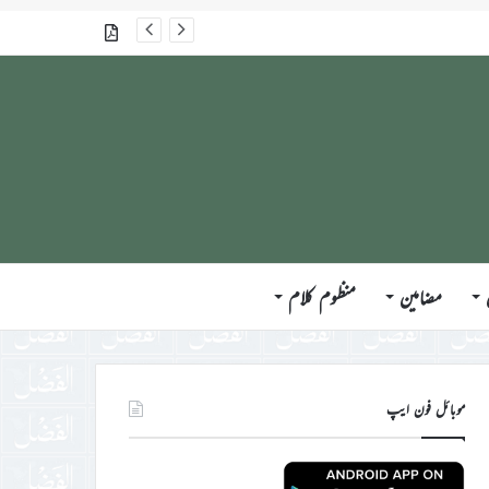
گذشتہ شمارے
مضامین
منظوم کلام
موبائل فون ایپ