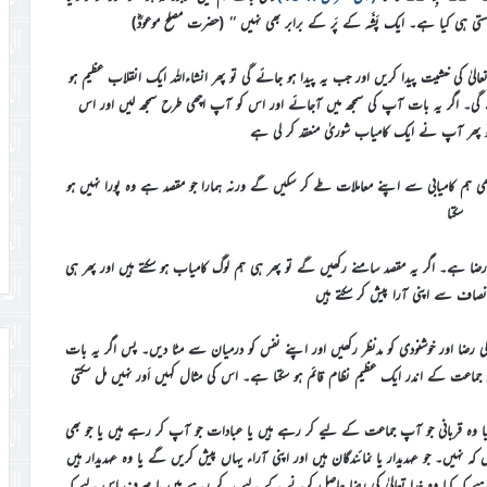
ی ہی کیا ہے۔ ایک پَشَّہ کے پَر کے برابر بھی نہیں ‘‘ (حضرت مصلح موعودؓ)
اتعالیٰ کی خشیت پیدا کریں اور جب یہ پیدا ہو جائے گی تو پھر انشاءاللہ ایک انقلاب عظیم ہو
دیکھے گی۔ اگر یہ بات آپ کی سمجھ میں آجائے اور اس کو آپ اچھی طرح سمجھ لیں اور اس
و پھر آپ نے ایک کامیاب شوریٰ منعقد کر لی ہے
تو تبھی ہم کامیابی سے اپنے معاملات طے کر سکیں گے ورنہ ہمارا جو مقصد ہے وہ پورا نہیں ہو
سکتا
رضا ہے۔ اگر یہ مقصد سامنے رکھیں گے تو پھر ہی ہم لوگ کامیاب ہو سکتے ہیں اور پھر ہی
نصاف سے اپنی آرا پیش کر سکتے ہیں
 رضا اور خوشنودی کو مدنظر رکھیں اور اپنے نفس کو درمیان سے مٹا دیں۔ پس اگر یہ بات
ی جماعت کے اندر ایک عظیم نظام قائم ہو سکتا ہے۔ اس کی مثال کہیں اَور نہیں مل سکتی
یا وہ قربانی جو آپ جماعت کے لیے کر رہے ہیں یا عبادات جو آپ کر رہے ہیں یا جو بھی
ہیں۔ جو عہدیدار یا نمائندگان ہیں اور اپنی آراء یہاں پیش کریں گے یا وہ عہدیدار ہیں
ہیے کہ کیا وہ خدا تعالیٰ کی رضا حاصل کرنے کے لیے یہ کر رہے ہیں یا صرف اس لیے کہ