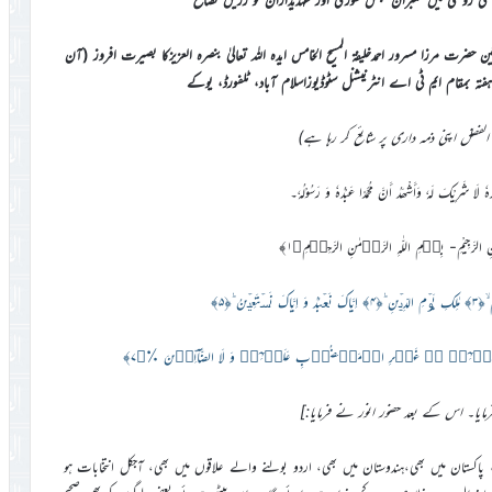
نین حضرت مرزا مسرور احمدخلیفۃ المسیح الخامس ایدہ اللہ تعالیٰ بنصرہ العزیزکا بصیرت افروز (آن
الفضل اپنی ذمہ داری پر شائع کر رہا ہے)
حْدَہٗ لَا شَرِيْکَ لَہٗ وَأَشْھَدُ أَنَّ مُحَمَّدًا عَبْدُہٗ وَ رَسُوْلُہٗ۔
الشَّيْطٰنِ الرَّجِيْمِ- بِسۡمِ اللّٰہِ الرَّحۡمٰنِ الرَّحِیۡمِ﴿۱﴾
 فرمایا۔ اس کے بعد حضور انور نے فرمایا:]
پاکستان میں بھی،ہندوستان میں بھی، اردو بولنے والے علاقوں میں بھی، آجکل انتخابات ہو