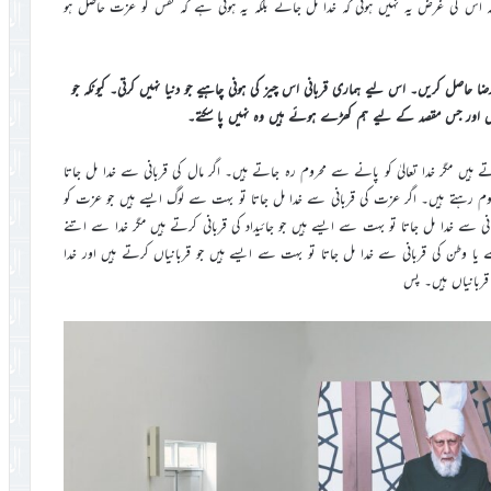
کہ اس کی غرض یہ نہیں ہوتی کہ خدا مل جائے بلکہ یہ ہوتی ہے کہ نفس کو عزت حاصل ہو
اصل کریں۔ اس لیے ہماری قربانی اس چیز کی ہونی چاہیے جو دنیا نہیں کرتی۔ کیونکہ جو
تیں اور جس مقصد کے لیے ہم کھڑے ہوئے ہیں وہ نہیں پا سکتے۔
تے ہیں مگر خدا تعالیٰ کو پانے سے محروم رہ جاتے ہیں۔ اگر مال کی قربانی سے خدا مل جاتا
روم رہتے ہیں۔ اگر عزت کی قربانی سے خدا مل جاتا تو بہت سے لوگ ایسے ہیں جو عزت کو
ی سے خدا مل جاتا تو بہت سے ایسے ہیں جو جائیداد کی قربانی کرتے ہیں مگر خدا سے اتنے
ے یا وطن کی قربانی سے خدا مل جاتا تو بہت سے ایسے ہیں جو قربانیاں کرتے ہیں اور خدا
 قربانیاں ہیں۔ پس