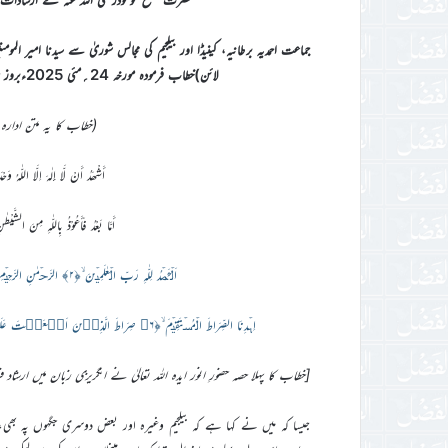
جماعت احمدیہ برطانیہ، کینیڈا اور بیلجیم کی مجالس شوریٰ سے سیدنا امیر الموم
لائن)خطاب فرمودہ مورخہ 24؍مئی 2025ءبروز ہفتہ بمقام ایم ٹی اے انٹرنیشنل سٹوڈیوزاسلام آباد، ٹلفورڈ، یوکے
(خطاب کا یہ متن ادارہ 
أَشْھَدُ أَنْ لَّا إِلٰہَ اِلَّا اللّٰہُ وَ
أَمَّا بَعْدُ فَأَعُوْذُ بِاللّٰہِ مِنَ 
اَلۡحَمۡدُ لِلّٰہِ رَبِّ الۡعٰلَمِیۡنَ ۙ﴿۲﴾ الرَّحۡمٰنِ الرَّحِیۡمِ ۙ﴿۳﴾ مٰلِکِ یَوۡمِ الدِّیۡنِ ؕ﴿۴﴾ اِیَّاکَ نَعۡبُدُ وَ اِیَّاکَ نَسۡتَعِیۡنُ ؕ﴿۵﴾
اِہۡدِنَا الصِّرَاطَ الۡمُسۡتَقِیۡمَ ۙ﴿۶﴾ صِرَاطَ الَّذِیۡنَ اَنۡعَمۡتَ عَلَیۡہِمۡ ۬ۙ غَیۡرِ الۡمَغۡضُوۡبِ عَلَیۡہِمۡ وَ لَا الضَّآلِّیۡنَ ٪﴿۷﴾
[خطاب کا پہلا حصہ حضورِ انور ایدہ اللہ تعالیٰ نے انگریزی زبان میں ارشاد
جیسا کہ میں نے کہا ہے کہ بیلجیم وغیرہ اور بعض دوسری جگہوں پہ بھی، 