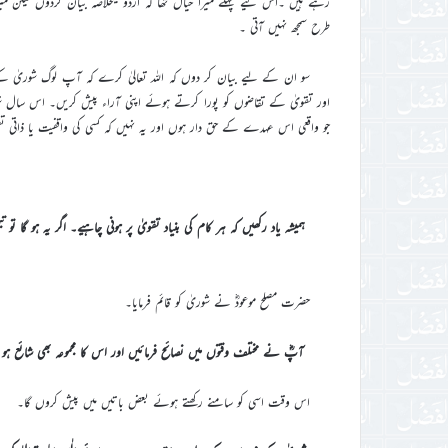
رہے ہیں ۔اس لیے پہلے میرا خیال تھا کہ اردو میںخلاصہ بیان کردوں لیکن م
طرح سمجھ نہیں آتی ۔
سو ان کے لیے بیان کر دوں کہ اللہ تعالیٰ کرے کہ آپ لوگ شوریٰ ک
اور تقویٰ کے تقاضوں کو پورا کرتے ہوئے اپنی آراء پیش کریں۔ اس سال شو
جو واقعی اس عہدے کے حق دار ہوں اور یہ نہیں کہ کسی کی واقفیت یا ذاتی ت
ہمیشہ یاد رکھیں کہ ہر کام کی بنیاد تقویٰ پر ہونی چاہیے۔ اگر یہ ہو گا
حضرت مصلح موعودؓ نے شوریٰ کو قائم فرمایا۔
آپؓ نے مختلف وقتوں میں نصائح فرمائیں اور اس کا مجموعہ بھی شائع ہو 
اس وقت اسی کو سامنے رکھتے ہوئے بعض باتیں میں پیش کروں گا۔