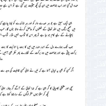
عہدہ مل گیا اور اب جماعت میں ان کی کچھ حیثیت بن گئی ہے تو اس لیے وہ کا
ک
یہی ایک سبق ہے جو ہر عہدے دار کو اور ہر نمائندے کو لینا چاہیے کہ
میں صحیح رنگ میں اللہ تعالیٰ کے فضلوں کو حاصل کرنے والا بنوں گا۔ ت
پہنچانے کے لیے کام ہو رہا ہے تو پھر اس کا ثواب نہیں ملتا۔ ثواب ا
جب تک ہمارے دل کے اندر مندر میں مَیں کا بت یا انانیت کا بت ہے ہم خ
برکت پڑتی ہے اور جماعت میں وہ برکت کے نظارے پھر نظر بھی آئیں گے 
مدد
اگر کسی کو بھی یہ خیال آتا ہے کہ مَیں نے اپنی کسی قابلیت کی وجہ سے یہ 
سچی اور حقیقی کامیابی کا گر یہی ہے کہ خدا تعالیٰ کے آگے گر جاؤ۔ اپنی 
کچھ کر سکتا ہوں مگر لوگوں کے سامنے کہتا ہے 
حضرت مصلح موعودرضی اللہ عنہ کے ارشادات کی