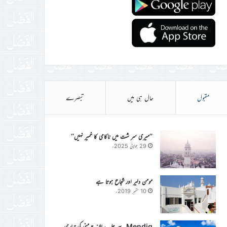
مقبول
حال ہی میں
تبصرے
’’میری سر شت میں ناکامی کا خمیر نہیں‘‘
29 جولائی 2025ء
مومن دلیر اور شجاع ہوتا ہے
10 ستمبر 2019ء
Mendig سے جلسہ سالانہ جرمنی کی تیاری