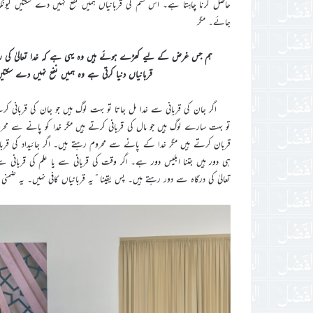
حاصل کرنا چاہتا ہے۔ اس قسم کی قربانیاں ہمیں نفع نہیں دے سکتیں کیون
جائے۔ مگر
ہم جس غرض کے لیے کھڑے ہوئے ہیں وہ یہی ہے کہ خدا تعالیٰ کی رضا ح
قربانیاں دنیا کرتی ہے وہ ہمیں نفع نہیں دے سک
اگر جان کی قربانی سے خدا مل جاتا تو بہت لوگ ہیں جو جان کی قربانی کر
تو بہت سارے لوگ ہیں جو مال کی قربانی کرتے ہیں مگر خدا کو پانے سے مح
قربان کرتے ہیں مگر خدا کے پانے سے محروم رہتے ہیں۔ اگر جائیداد کی قربان
ہی دور ہیں جتنا ابلیس دور ہے۔ اگر وقت کی قربانی سے یا علم کی قربانی س
تعالیٰ کی درگاہ سے دور رہتے ہیں۔ پس یقینا ًیہ قربانیاں کافی نہیں۔ یہ ضمنی