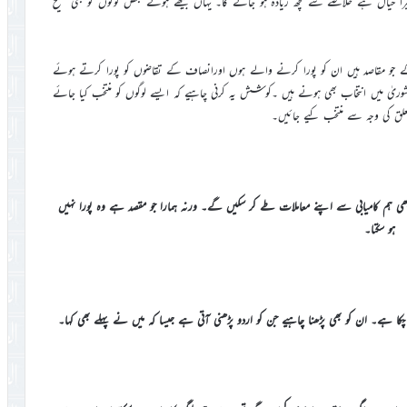
یرا خیال ہے خلاصے سے کچھ زیادہ ہو جائے گا۔ یہاں بیٹھے ہوئے بعض لوگوں کو بھی صحیح
ے جو مقاصد ہیں ان کو پورا کرنے والے ہوں اورانصاف کے تقاضوں کو پورا کرتے ہوئے
ریٰ میں انتخاب بھی ہونے ہیں ۔کوشش یہ کرنی چاہیے کہ ایسے لوگوں کو منتخب کیا جائے
علق کی وجہ سے منتخب کیے جائیں۔
 تو تبھی ہم کامیابی سے اپنے معاملات طے کر سکیں گے۔ ورنہ ہمارا جو مقصد ہے وہ پورا نہیں
ہو سکتا۔
چکا ہے۔ ان کو بھی پڑھنا چاہیے جن کو اردو پڑھنی آتی ہے جیسا کہ میں نے پہلے بھی کہا۔