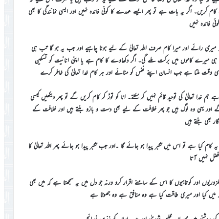
م کریں۔ اگر یہ بات ہے تو پھر ایسے عہدے کا کوئی فائدہ نہیں اور ایسی نمائندگی کا بھی
وئی فائدہ نہیں
 میری رائے اور میرا کام صرف اللہ تعالیٰ کے لیے ہونا چاہیے اور جب یہ ہو گا تب ہی
ب ہی میرے کاموں میں برکت ملے گی۔ اگر دکھاوے کا کام ہے یا اپنی انانیت کو تسکین
سی وقت ملتا ہے جب انسان اپنے نفس کو مٹائے اور ہر کام خدا تعالیٰ کی خاطر کرے
دا تعالیٰ کی توحید قائم نہیں کر سکتے۔ انا کو توڑ کر کام کریں گے تو پھر دیکھیں کیسی
اور یہی وہ لوگ ہیں جو پھر خلافت کے لیے بھی دست و بازو بنتے ہیں اور خلافت کے
گار بھی بنتے ہیں
کام کیا ہے تو اس میں تکبر پیدا ہو جائے گا ۔اور جب تکبر پیدا ہو جائے پھر اللہ تعالیٰ کا
فضل نہیں آتا
کمزوریوں اور کوتاہیوں کا اس کے سامنے اقرار کرو ورنہ جو دل میں یہ سمجھتا ہے کہ میں بھی
کہ میں کیا اور میری طاقت کیا ہے وہ منافق ہے وہ جھوٹا ہے
 روشنی میں ممبران مجلس شوریٰ اور عہدیداران کو زرّیں نصائح