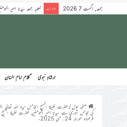
جمعہ, اگست 7 2026
خطبہ جمعہ سیّدنا امیر المومنین ح
تازہ ترین
ارشادِ نبوی
ؑکلام امام الزمان
صفحۂ اول
/
حضرت خلیفۃ المسیح الخامس ایدہ اللہ تعالیٰ بنص
کی مجالس شوریٰ سے سیدنا امیر المومنین حضرت خلیفۃ المسیح ا
فرمودہ مورخہ 24؍مئی 2025ء