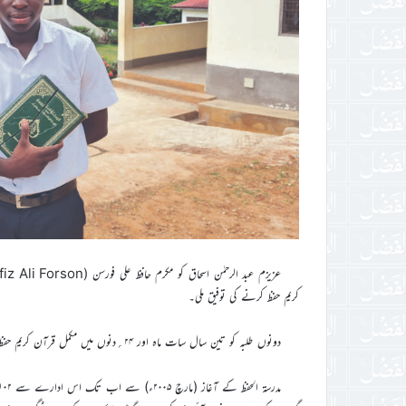
کریم حفظ کرنے کی توفیق ملی۔
دونوں طلبہ کو تین سال سات ماہ اور ۲۴؍دنوں میں مکمل قرآن کریم حفظ کرنے کی سعادت حاصل ہوئی۔