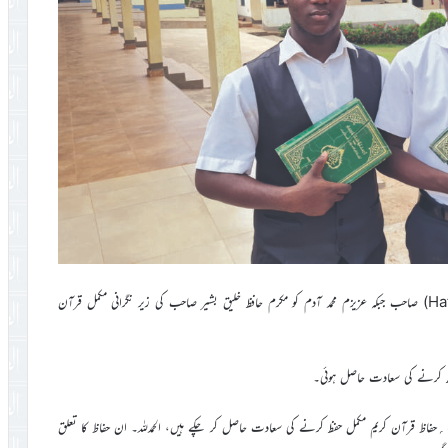
عزیزم عبد الرحمٰن اسحاق کو مکرم حافظ علی فورسن (Hafiz Ali Forson) صاحب جبکہ عزیزم محمد آدم کو مکرم حافظ خلیق بشیر صاحب کی زیر نگرانی مکمل قرآن
مدرسۃ الحفظ کے آغاز (مارچ ۲۰۰۵ء) سے اب تک اس ادارے سے ۱۰۲؍حفاظ قرآن کریم مکمل حفظ کرنے کی سعادت حاصل کر چکے ہیں، الحمدللہ۔ ان حفاظ کا تعلق