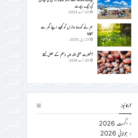
کی ایک رپورٹ
22 اگست 2024ء
ہم نے کورونا وائرس کو کیسے اپنے گھر سے
نکالا؟
21 اپریل 2020ء
آنحضرت صلی اللہ علیہ وسلم کے بعض نسخے
20 اگست 2019ء
آرکائیوز
اگست 2026
جولائی 2026