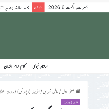
جمعرات, اگست 6 2026
تازہ ترین
ارشادِ نبوی
ؑکلام امام الزمان
صفحۂ اول
/
عالمی خبریں
/
افریقہ (رپورٹس)
/
مدرسۃ الحفظ گھانا کے ۱۰۱ویں اور
افریقہ (رپورٹس)