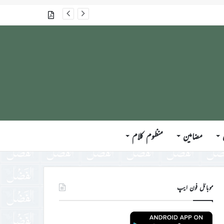
جلسہ سالانہ برطانیہ ۲۰۲۶ء کے موقع پر حضورِ انور ایّدہ الله تعالیٰ بنصرہ العزیز کی مختلف ممالک کے وفود، مہمانان ، نَو مبائعین اور نمائندگان سے ملاقاتوں اور بصیرت افروز راہنمائی کا مختصر اجمالی خاکہ
گذشتہ شمارے
مضامین
منظوم کلام
موبائل فون ایپ