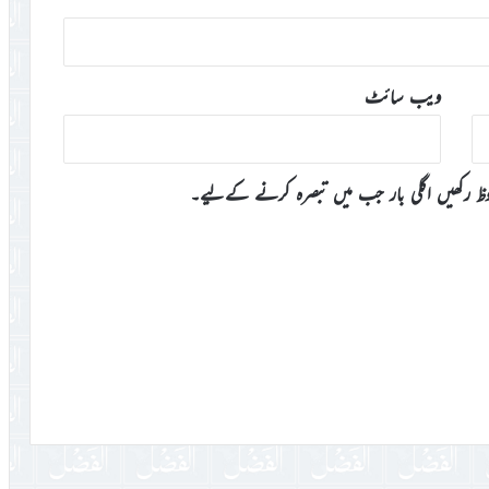
ویب‌ سائٹ
وظ رکھیں اگلی بار جب میں تبصرہ کرنے کےلیے۔