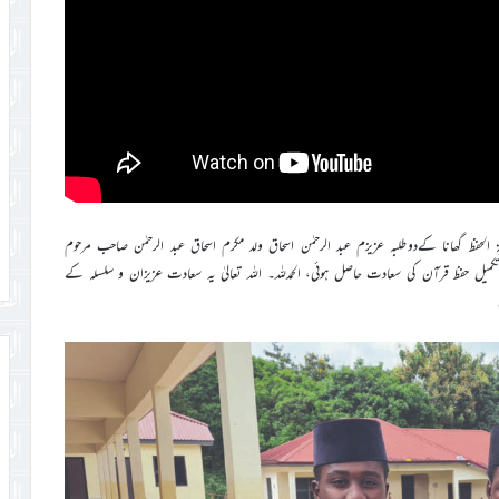
ریل ۲۰۲۶ء بروز جمعة المبارک مدرسۃ الحفظ گھانا کےدوطلبہ عزیزم عبد الرحمٰن اسحاق ولد مکرم اسحاق عبد الرحمٰن صاحب مرحوم
 ولد مکرم برائٹ آدم (Bright Adams) صاحب کو تکمیل حفظ قرآن کی سعادت حاصل ہوئی، الحمدللہ۔ اللہ تعالیٰ یہ سعادت عزیزان و سلسلہ کے