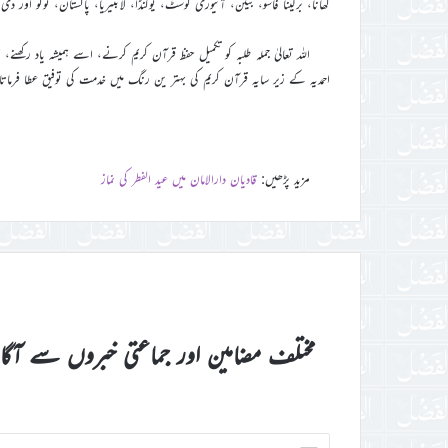
گھانا، برکینا فاسو، بینن، آئیوری کوسٹ، یوگنڈا، لائبیریا، پاکستان، ٹوگو اور د
اللہ تعالیٰ جملہ طلبہ کو تکمیل حفظ قرآن کریم کرنے، اسے ہمیشہ یاد رک
احمدیہ کے زیر سایہ قرآن کریم کی بہتر ین رنگ میں خدمت کی توفیق عطا فرما
مزید پڑھیں:
قادیان دارالامان میں عید الفطر کی نماز
مختلف مضامین اور جماعتی خبروں سے آگ
اپنا