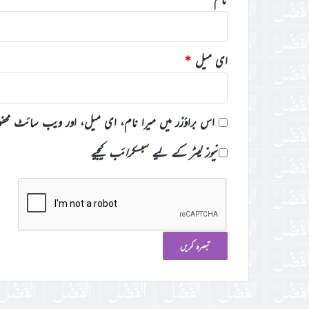
ای میل
*
اس براؤزر میں میرا نام، ای میل، اور ویب سائٹ محف
نیوز لیٹر کے لیے سبسکرائب کیجیے