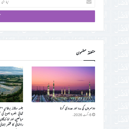
ای
میل
آئی
ڈی
درج
کریں
متعلقہ مضمون
دوسروں کی مدد اور ہمدردی کرنا
تعالیٰ بنصرہ العزیز ک
6 اگست 2026ء
مبائعین اور نمائندگا
راہنمائی کا مختصر اجمال