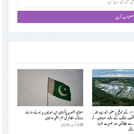
جلسہ سالانہ برطانیہ ۲۰۲۶ء کے موقع پر حضورِ انور ایّدہ الله
اسلامی جمہوریہ پاکستان میں احمدیوں پر ہونے والے
ی مختلف ممالک کے وفود، مہمانان ، نَو
دردناک مظالم کی الَم انگیز داستان
ن سے ملاقاتوں اور بصیرت افروز
6 اگست 2026ء
ی خاکہ