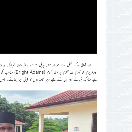
خدا تعالیٰ کے فضل سے مورخہ ۲۴؍اپ
اورعزیزم محمد آدم
ليے مبارک فرمائے اور ان کے لیے مزید کامیابیوں کا پیش خیمہ بنائے۔ آمین