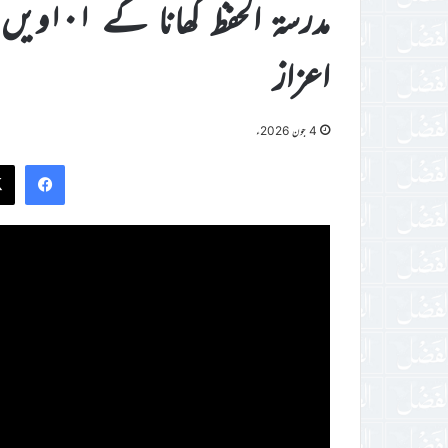
اعزاز
4 جون 2026ء
ook