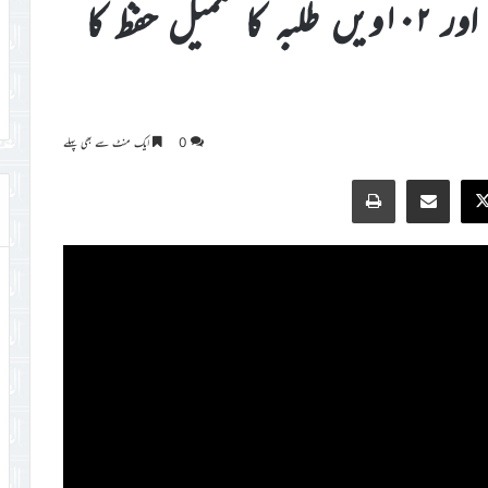
مدرسۃ الحفظ گھانا کے ۱۰۱ویں اور ۱۰۲ویں طلبہ کا تکمیل حفظ کا
0
ایک منٹ سے بھی پہلے
Print
Share via Email
Faceb
X