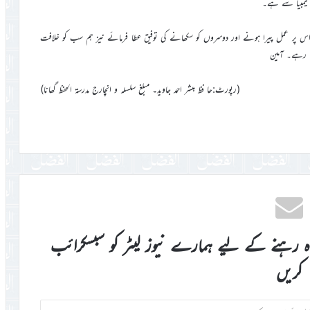
ی گیمبیا سے ہے۔
ھنے، اس پر عمل پیرا ہونے اور دوسروں کو سکھانے کی توفیق عطا فرمائے نیز ہم سب کو خلافت
تا رہے۔ آمین
(رپورٹ:حا فظ مبشر احمد جاوید۔ مبلغ سلسلہ و انچارج مدرسۃ الحفظ گھانا)
اہ رہنے کے لیے ہمارے نیوز لیٹر کو سبسکرائب
کریں