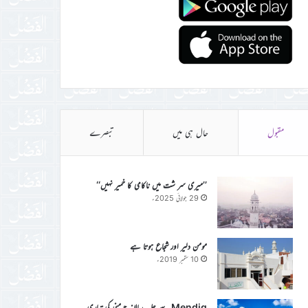
مقبول
حال ہی میں
تبصرے
’’میری سر شت میں ناکامی کا خمیر نہیں‘‘
29 جولائی 2025ء
مومن دلیر اور شجاع ہوتا ہے
10 ستمبر 2019ء
Mendig سے جلسہ سالانہ جرمنی کی تیاری