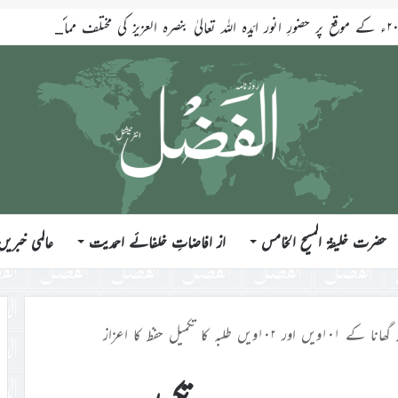
حضرت خلیفۃ المسیح الخامس
از افاضاتِ خلفائے احمدیت
عالمی خبریں
 ۱۰۲ویں طلبہ کا تکمیل حفظ کا اعزاز