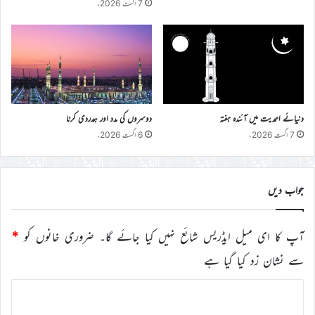
7 اگست 2026ء
دنیائے احمدیت میں آئندہ ہفتہ
دوسروں کی مدد اور ہمدردی کرنا
7 اگست 2026ء
6 اگست 2026ء
جواب دیں
آپ کا ای میل ایڈریس شائع نہیں کیا جائے گا۔
ضروری خانوں کو
*
سے نشان زد کیا گیا ہے
ت
ب