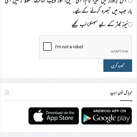
اس براؤزر میں میرا نام، ای میل، اور ویب سائٹ محفوظ رکھیں اگلی
بار جب میں تبصرہ کرنے کےلیے۔
نیوز لیٹر کے لیے سبسکرائب کیجیے
موبائل فون ایپ