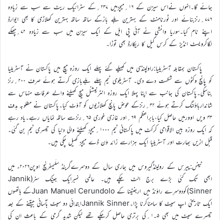
جائے گا۔انہوں نےاس سیزن کے ۱۶؍میچزمیں ۲۳۷؍کے سٹرائیک ریٹ سے سب سے زیادہ
۷۷۶؍رنزبنائے اور ٹورنامنٹ کے بہترین بلے بازکے ساتھ ساتھ بہترین کھلاڑی کا بھی ایوارڈ
اپنے نام کیا۔سوریا وانشی نے آئی پی ایل کے ایک سیزن میں سب سے زیادہ ۷۲؍چھکے
لگاکرویسٹ انڈیز کے کرس گیل کا ریکارڈ بھی توڑا۔
پاکستان بمقابلہ آسٹریلیا:راولپنڈی میں کھیلے گئے پہلے ایک روزہ میچ میں پاکستان نے آسٹریلیا
کو پانچ وکٹوں سے شکست دے دی۔ آسٹریلوی ٹیم پہلے بلےبازی کرتے ہوئے صرف ۲۰۰؍رنز
بناسکی۔پاکستان کی جانب سے اپنا پہلا ایک روزہ انٹرنیشنل میچ کھیلنے والے عرفات منہاس سے
شاندارباؤلنگ کرتے ہوئے ۳۲؍رنزکے عوض پانچ کھلاڑیوں کو آؤٹ کیا۔پاکستان نے مطلوبہ ہدف
۴۳ ویں اوورمیں حاصل کیا،بابراعظم ۶۹؍اور غازی غوری ۶۵؍رنزسے ساتھ نمایاں رہے۔یاد رہے
کہ ایک روزہ بین الاقوامی کرکٹ میں پاکستانی ٹیم ۱۰۰۰؍میچز کھیلنے والی دنیا کی تیسری ٹیم بن گئی۔
قبل ازیں بھارت اور آسٹریلیا ایک ہزارسے زائد وَن ڈے میچز کھیل چکی ہیں۔
ٹینس:پیرس کے رولینڈگیروس میں جاری سال کے دوسرےگرینڈ سلَیمفرنچ اوپن۲۰۲۶ء میں
ابھی تک کئی بڑے برج الٹ چکے ہیں۔ عالمی نمبرایک جینک سنر(Jannik
Sinner)کودوسرے راؤنڈ میں ارجنٹینا کے Juan Manuel Cerundoloکے ہاتھوں
ایک تاریخی اپ سیٹ کا سامناکرنا پڑا۔Jannik Sinnerابتدائی دو سیٹ بآسانی جیتنے کے بعد
تیسرے سیٹ میں بھی ۵۔۱؍کی برتری حاصل کرچکے تھے لیکن شدید گرمی کے باعث ان کی