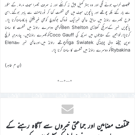
طبیعت خراب ہونے لگی اور وہ بہتر کھیل پیش نہ کرسکے اور نہ صرف تیسرا سیٹ ۷۔۵؍کے سکور
سے ہار گئے بلکہ چوتھے اور پانچویں سیٹ میں بھی شکست کھا کر ٹورنامنٹ سے باہر ہوگئے۔اسی
طرح تیسرے راؤنڈ میں سابق عالمی نمبرایک نوواک جوکووِچ کوبھی غیریقینی ہارکاسامناکرنا پڑا۔
پانچویں نمبر کےامریکی کھلاڑی Ben Sheltonکوبھی دوسرے راؤنڈ میں شکست کا سامنا
کرناپڑا۔خواتین کے مقابلوں میں امریکہ کی Coco Gauffکوتیسرے راؤنڈمیں، چارمرتبہ فرنچ
اوپن جیتنے والی پولینڈکی Iga Swiatekکوچوتھے راؤنڈ میں،اورعالمی نمبر دوElena
Rybakinaکو دوسرے راؤنڈ میں شکست کا سامنا کرنا پڑا۔
(ن م طاہر)
٭…٭…٭
مختلف مضامین اور جماعتی خبروں سے آگاہ رہنے کے