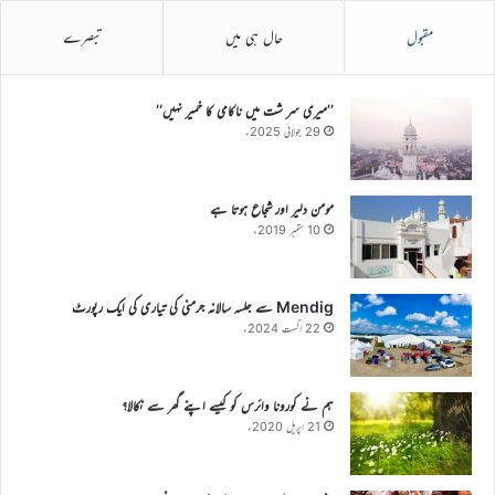
مقبول
حال ہی میں
تبصرے
’’میری سر شت میں ناکامی کا خمیر نہیں‘‘
29 جولائی 2025ء
مومن دلیر اور شجاع ہوتا ہے
10 ستمبر 2019ء
Mendig سے جلسہ سالانہ جرمنی کی تیاری کی ایک رپورٹ
22 اگست 2024ء
ہم نے کورونا وائرس کو کیسے اپنے گھر سے نکالا؟
21 اپریل 2020ء