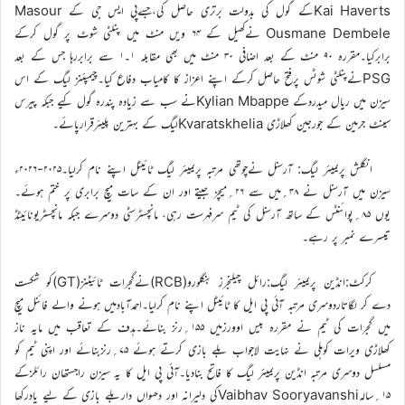
Kai Havertsکے گول کی بدولت برتری حاصل کی،جسےپی ایس جی کے Masour
Ousmane Dembele نےکھیل کے ۶۴ ویں منٹ میں پنلٹی شوٹ پر گول کرکے
برابرکیا۔مقررہ ۹۰ منٹ کے بعد اضافی ۳۰ منٹ میں بھی مقابلہ ۱۔۱ سے برابررہا جس کے بعد
PSGنےپنلٹی شوٹس پرفتح حاصل کرکے اپنے اعزاز کا کامیاب دفاع کیا۔چیمپئنز لیگ کے اس
سیزن میں ریال میدردکے Kylian Mbappeنے سب سے زیادہ پندرہ گول کیے جبکہ پیرس
سینٹ جرمین کے جورجین کھلاڑی Kvaratskheliaلیگ کے بہترین پلیئرقرارپائے۔
انگلش پریمیئر لیگ: آرسنل نےچوتھی مرتبہ پریمیئر لیگ ٹائیٹل اپنے نام کرلیا۔۲۰۲۵-۲۰۲۶ء
سیزن میں آرسنل نے ۳۸؍میں سے ۲۶؍میچز جیتے اور ان کے سات میچ برابری پر ختم ہوئے۔
یوں ۸۵؍پوائنٹس کے ساتھ آرسنل کی ٹیم سرفہرست رہی، مانچسٹرسٹی دوسرے جبکہ مانچسٹریونائیٹڈ
تیسرے نمبر پر رہے۔
کرکٹ:انڈین پریمیئر لیگ:رائل چیلنجرز بنگلورو(RCB)نےگجرات ٹائیٹنز(GT)کو شکست
دے کر لگاتاردوسری مرتبہ آئی پی ایل کا ٹائیٹل اپنے نام کرلیا۔احمدآبادمیں ہونے والے فائنل میچ
میں گجرات کی ٹیم نے مقررہ بیس اوورزمیں ۱۵۵؍رنز بنائے۔ہدف کے تعاقب میں مایہ ناز
کھلاڑی ویرات کوہلی نے نہایت لاجواب بلے بازی کرتے ہوئے ۷۵؍رنزبنائے اور اپنی ٹیم کو
مسلسل دوسری مرتبہ انڈین پریمیئر لیگ کا فاتح بنادیا۔آئی پی ایل کا یہ سیزن راجستھان رائلزکے
۱۵؍سالہVaibhav Sooryavanshiکی دلیرانہ اور دھواں داربلے بازی کے لیے یادرکھا