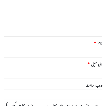
ص
ر
ہ
*
نام
*
ای میل
*
ویب‌ سائٹ