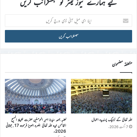
لیے ہمارے نیوز لیٹر کو سبسکرائب کریں
اپنا
ای
میل
آئی
ڈی
درج
کریں
متعلقہ مضمون
اللہ تعالیٰ کے نزدیک پسندیدہ اعمال
خطبہ جمعہ سیّدنا امیر المومنین حضرت خلیفۃ المسیح
الخامس ایّدہ اللہ تعالیٰ بنصرہ العزیز فرمودہ 17؍جولائی
7 اگست 2026ء
2026ء