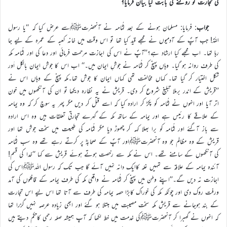
کی تجارت کو روکنے کی بابت کیا بیان فرمایا؟
جواب
: فرمایا: مسلمان ہونے کے بعد ثُمَامہ نے آنحضرتﷺسے عرض کیا کہ ‘‘یا رسول
اللہؐ! جب آپؐ کے آدمیوں نے مجھے قید کیا تھا تو اس وقت میں خانہ کعبہ کے عمرہ کے لیے جا
رہا تھا۔ اب مجھے کیا ارشاد ہے؟’’آپؐ نے اس کی اجازت مرحمت فرمائی اور دعا کی اور ثُمامہ مکہ
کی طرف روانہ ہو گیا۔ وہاں پہنچ کر ثُمامہ نے جوشِ ایمان میں۔‘‘ اب اس کا جوش ایمان بالکل اَور
شکل اختیار کر گیا تھا۔ کہاں مخالفت تھی کہاں ایمان کا جوش تھا۔مکہ پہنچ کے وہاں اس نے
’’قریش کے اندر برملا تبلیغ شروع کر دی۔ قریش نے یہ نظارہ دیکھا تو ان کی آنکھوں میں خون
اتر آیا اور انہوں نے ثُمَامہ کو پکڑ کر ارادہ کیا کہ اسے قتل کر دیں مگر پھر یہ سوچ کر کہ وہ یمامہ
کے علاقے کا رئیس ہے اور یمامہ کے ساتھ مکہ کے گہرے تجارتی تعلقات ہیں وہ اس ارادہ
سے باز آگئے اور ثُمَامہ کو برا بھلا کہہ کر چھوڑ دیا مگر ثُمَامہ کی طبیعت میں سخت جوش تھا اور
قریش کے وہ مظالم جو وہ آنحضرتﷺاور آپؐ کے صحابہؓ پر کرتے رہے تھے وہ سب ثُمَامہ
کی آنکھوں کے سامنے تھے۔ اس نے مکہ سے رخصت ہوتے ہوئے قریش سے کہا ‘‘خدا کی قسم!
آئندہ یمامہ کے علاقہ سے تمہیں غلہ کاایک دانہ نہیں آئے گا جب تک کہ رسول اللہﷺاس کی
اجازت نہ دیں گے۔’’اپنے وطن میں پہنچ کر ثُمَامہ نے واقعی مکہ کی طرف یمامہ کے قافلوں کی آمد
ورفت روک دی اور چونکہ مکہ کی خوراک کابڑا حصہ یمامہ کی طرف سے آتا تھا اس لیے اس تجارت
کے بند ہوجانے سے قریش مکہ سخت مصیبت میں مبتلا ہو گئے اور ابھی زیادہ عرصہ نہیں گزرا تھا
کہ انہوں نے گھبرا کر آنحضرتﷺکی خدمت میں خط لکھا کہ آپ ہمیشہ صلہ رحمی کاحکم دیتے ہیں