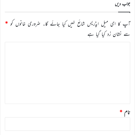
جواب دیں
آپ کا ای میل ایڈریس شائع نہیں کیا جائے گا۔
ضروری خانوں کو
*
سے نشان زد کیا گیا ہے
ت
ب
ص
ر
ہ
*
نام
*