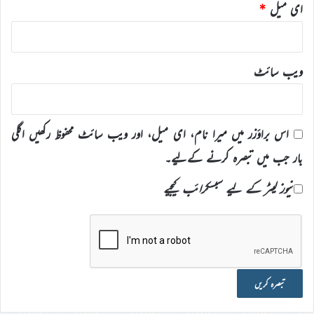
ای میل
*
ویب‌ سائٹ
اس براؤزر میں میرا نام، ای میل، اور ویب سائٹ محفوظ رکھیں اگلی
بار جب میں تبصرہ کرنے کےلیے۔
نیوز لیٹر کے لیے سبسکرائب کیجیے