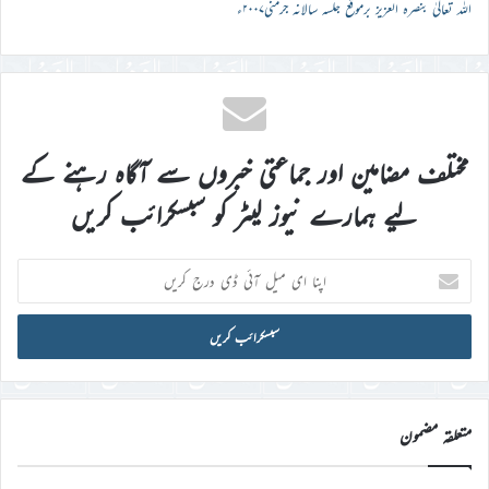
اللہ تعالیٰ بنصرہ العزیز برموقع جلسہ سالانہ جرمنی۲۰۰۷ء
مختلف مضامین اور جماعتی خبروں سے آگاہ رہنے کے
لیے ہمارے نیوز لیٹر کو سبسکرائب کریں
اپنا
ای
میل
آئی
ڈی
درج
کریں
متعلقہ مضمون