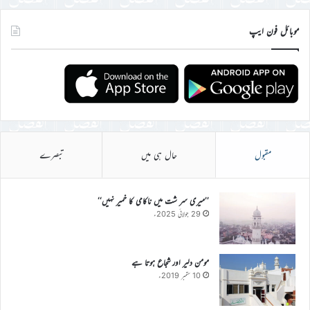
موبائل فون ایپ
مقبول
حال ہی میں
تبصرے
’’میری سر شت میں ناکامی کا خمیر نہیں‘‘
29 جولائی 2025ء
مومن دلیر اور شجاع ہوتا ہے
10 ستمبر 2019ء