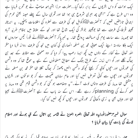
ایک اونٹ کو دس بکریوں کے برابر رکھا گیا…حضرت مرزا بشیراحمد صاحبؓ نے جو تحریر فرمایا ہے
وہ اس طرح ہے کہ ’’ابھی چھ ہجری شروع ہی ہوا تھا اور قمری سال کے پہلے مہینہ یعنی محرم کی
ابتدائی تاریخیں تھیں کہ آنحضرتﷺکواہلِ نجد کی طرف سے خطرہ کی اطلاعات پہنچیں۔ یہ اندیشہ
قبیلہ قُرْطَاءکی طرف سے تھا جوقبیلہ بنوبکر کی ایک شاخ تھا اور نجد کے علاقہ میں بمقام ضَرِيَّہ آباد
تھا جومدینہ سے سات یوم کی مسافت پرواقع تھا۔ یہ خبرپاکر آنحضرتﷺنے فوراً تیس سواروں کا
ایک ہلکا سادستہ اپنے ایک صحابی محمد بن مَسْلَمہ انصاری کی کمان میں نجد کی طرف روانہ فرما دیا مگر
اللہ تعالیٰ نے کفار کے دلوں میں کچھ ایسا رعب پیدا کر دیا کہ وہ معمولی سے مقابلہ کے بعد ہی
بھاگ نکلے اور گو اس زمانہ کے طریق جنگ کے مطابق مسلمانوں کے لیے یہ موقع تھا کہ وہ دشمن
کی عورتوں اور بچوں کوقید کر لیتے کیونکہ دشمن انہیں چھوڑ کر بھاگ نکلا تھا مگر محمد بن مسلمہ نے
عورتوں اور بچوں سے کوئی تعرض نہیں کیا اور عام سامانِ غنیمت لے کر جو اونٹوں اور بکریوں
پرمشتمل تھا مدینہ کی طرف واپس لوٹ آئے۔‘‘یہ وضاحت ہو گئی کہ جو دشمن قوم تھی وہ مدینہ پر
حملہ کرنے کی planningکر رہے تھے، اس کے سدّ باب کے لیے آنحضرتﷺنے بھیجا
تھا اور وہاں بھی یہ نرمی دکھائی کہ عورتوں اور بچوں کو کچھ نہیں کہا گیا۔
سوال نمبر۳:حضورانورایدہ اللہ تعالیٰ بنصرہ العزیز نے ثمامہ بن اثال کے قید ہونے اور اسلام
لانے کی بابت کیا بیان فرمایا ؟
جواب
: فرمایا: اس موقع پر ثُمَامہ بن اُثال کا قیدی بننا اور اسلام قبول کرنے کا ذکر بھی ملتا