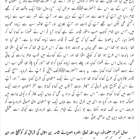
باغ میں گیا اور وہاں سے نہا دھو کر واپس آیا اور آتے ہی آنحضرتﷺکے ہاتھ پر مسلمان ہو
گیا۔ اس کے بعد اس نے آنحضرتﷺسے عرض کیا۔ ‘‘یارسول اللہؐ! ایک وقت تھا کہ مجھے
تمام دنیا میں آپؐ کی ذات سے اور آپؐ کے دین سے اور آپؐ کے شہر سے سب سے زیادہ
دشمنی تھی لیکن اب مجھے آپؐ کی ذات اور آپؐ کادین اور آپؐ کاشہر سب سے زیادہ محبوب
ہیں۔’’اس دن شام کوجب حسبِ دستور ثُمامہ کے لیے کھانا آیا تو اس نے تھوڑا سا کھانا کھا کر
چھوڑ دیا۔ جس پرصحابہؓ نے تعجب کیا کہ صبح تک تو ثُمامہ بہت زیادہ کھاتا رہا ہے۔‘‘ قید کیا ہوا
تھا، باندھا ہوا تھا اس سے بھی یہاں یہ ثابت ہوتا ہے کہ اس طرح قید تھا کہ وہ کھا پی سکتا تھا
اور باندھا اس طرح ہوا تھا کہ کھاپی سکتا تھا اور اس کے کھانے میں خوب خاطر مدارت کی جاتی
تھی۔ بہرحال اس نے تھوڑا کھایا اور پہلے بہت زیادہ کھایا کرتا تھا ’’اور گویا پیٹو تھا لیکن اب اس
نے بہت تھوڑا کھانا کھایا ہے۔ یہ بات آنحضرتﷺتک پہنچی تو آپؐ نے فرمایا۔ ‘‘صبح تک
ثُمامہ کافروں کی طرح کھانا کھاتا تھا اوراب اس نے ایک مسلمان کی طرح کھایا ہے۔’’ اور آپؐ
نے اس کی تشریح یوں فرمائی کہ ‘‘کافر سات آنتوں میں کھانا کھاتا ہے مگر مسلمان صرف ایک
آنت میں کھانا کھاتا ہے۔’’ اس سے آپؐ کی مراد یہ تھی کہ جہاں ایک کافر کو دنیوی لذات میں
انہماک ہوتا ہے اور گویا وہ اسی میں غرق رہتا ہے وہاں ایک سچا مسلمان اپنی جسمانی ضروریات کو
صرف اس حد تک محدود رکھتا ہے جو زندگی کے قیام کے لیے ضروری ہے کیونکہ اسے حقیقی
لذت صرف دین میں حاصل ہوتی ہے۔
سوال نمبر۴: حضورانور ایدہ اللہ تعالیٰ بنصرہ العزیزنے ثمامہ بن اثال کی قریش مکہ کوتبلیغ اور ان