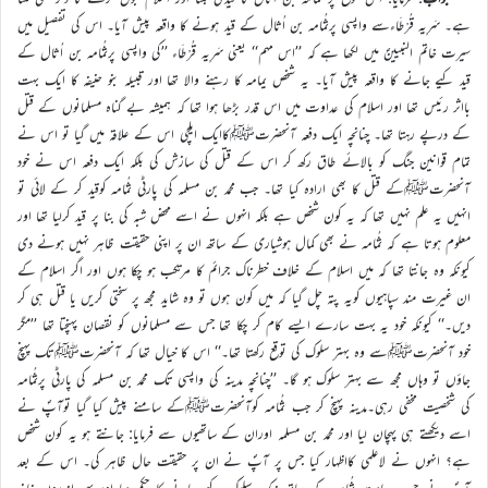
ہے۔ سَرِیہ قُرْطَاءسے واپسی پرثُمَامہ بن اُثال کے قید ہونے کا واقعہ پیش آیا۔ اس کی تفصیل میں
سیرت خاتم النبیینؐ میں لکھا ہے کہ ’’اس مہم‘‘ یعنی سَرِیہ قُرْطَاء ’’کی واپسی پرثُمَامہ بن اُثال کے
قید کیے جانے کا واقعہ پیش آیا۔ یہ شخص یمامہ کا رہنے والا تھا اور قبیلہ بنو حنیفہ کا ایک بہت
بااثر رئیس تھا اور اسلام کی عداوت میں اس قدر بڑھا ہوا تھا کہ ہمیشہ بے گناہ مسلمانوں کے قتل
کے درپے رہتا تھا۔ چنانچہ ایک دفعہ آنحضرتﷺکاایک ایلچی اس کے علاقہ میں گیا تو اس نے
تمام قوانین جنگ کو بالائے طاق رکھ کر اس کے قتل کی سازش کی بلکہ ایک دفعہ اس نے خود
آنحضرتﷺکے قتل کا بھی ارادہ کیا تھا۔ جب محمد بن مسلمہ کی پارٹی ثُمَامہ کوقید کر کے لائی تو
انہیں یہ علم نہیں تھا کہ یہ کون شخص ہے بلکہ انہوں نے اسے محض شبہ کی بنا پر قید کرلیا تھا اور
معلوم ہوتا ہے کہ ثُمَامہ نے بھی کمال ہوشیاری کے ساتھ ان پر اپنی حقیقت ظاہر نہیں ہونے دی
کیونکہ وہ جانتا تھا کہ میں اسلام کے خلاف خطرناک جرائم کا مرتکب ہو چکا ہوں اور اگر اسلام کے
ان غیرت مند سپاہیوں کویہ پتہ چل گیا کہ میں کون ہوں تو وہ شاید مجھ پر سختی کریں یا قتل ہی کر
دیں۔‘‘ کیونکہ خود یہ بہت سارے ایسے کام کر چکا تھا جس سے مسلمانوں کو نقصان پہنچتا تھا ’’مگر
خود آنحضرتﷺسے وہ بہتر سلوک کی توقع رکھتا تھا۔‘‘ اس کا خیال تھا کہ آنحضرتﷺتک پہنچ
جاؤں تو وہاں مجھ سے بہتر سلوک ہو گا۔ ’’چنانچہ مدینہ کی واپسی تک محمد بن مسلمہ کی پارٹی پرثُمَامہ
کی شخصیت مخفی رہی۔مدینہ پہنچ کر جب ثُمَامہ کوآنحضرتﷺکے سامنے پیش کیا گیا توآپؐ نے
اسے دیکھتے ہی پہچان لیا اور محمد بن مسلمہ اوران کے ساتھیوں سے فرمایا: جانتے ہو یہ کون شخص
ہے؟ انہوں نے لاعلمی کااظہار کیا جس پر آپؐ نے ان پر حقیقت حال ظاہر کی۔ اس کے بعد
آپؐ نے حسبِ عادت ثُمَامہ کے ساتھ نیک سلوک کیے جانے کا حکم دیا اور پھر اندرونِ خانہ