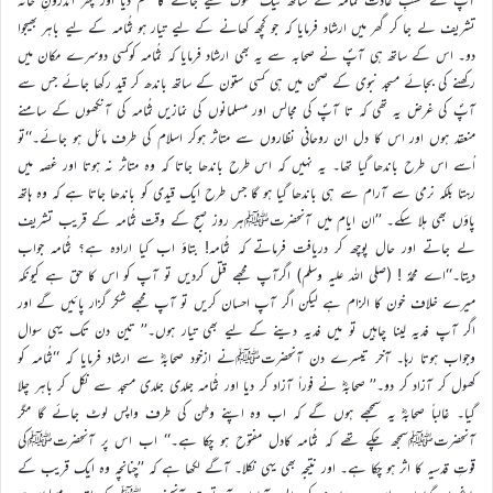
تشریف لے جا کر گھر میں ارشاد فرمایا کہ جو کچھ کھانے کے لیے تیار ہو ثُمَامہ کے لیے باہر بھیجوا
دو۔ اس کے ساتھ ہی آپؐ نے صحابہ سے یہ بھی ارشاد فرمایا کہ ثُمَامہ کوکسی دوسرے مکان میں
رکھنے کی بجائے مسجد نبوی کے صحن میں ہی کسی ستون کے ساتھ باندھ کر قید رکھا جائے جس سے
آپؐ کی غرض یہ تھی کہ تا آپؐ کی مجالس اور مسلمانوں کی نمازیں ثُمَامہ کی آنکھوں کے سامنے
منعقد ہوں اور اس کا دل ان روحانی نظاروں سے متاثر ہوکر اسلام کی طرف مائل ہو جائے۔‘‘تو
اُسے اس طرح باندھا گیا تھا۔ یہ نہیں کہ اس طرح باندھا جاتا کہ وہ متاثر نہ ہوتا اور غصہ میں
رہتا بلکہ نرمی سے آرام سے ہی باندھا گیا ہو گا جس طرح ایک قیدی کو باندھا جاتا ہے کہ وہ ہاتھ
پاؤں بھی ہلا سکے۔ ’’ان ایام میں آنحضرتﷺہر روز صبح کے وقت ثُمَامہ کے قریب تشریف
لے جاتے اور حال پوچھ کر دریافت فرماتے کہ ثُمَامہ! بتاؤ اب کیا ارادہ ہے؟ ثُمَامہ جواب
دیتا۔‘‘اے محمدؐ ! (صلی اللہ علیہ وسلم) اگرآپ مجھے قتل کردیں تو آپ کو اس کا حق ہے کیونکہ
میرے خلاف خون کا الزام ہے لیکن اگر آپ احسان کریں تو آپ مجھے شکر گزار پائیں گے اور
اگر آپ فدیہ لینا چاہیں تو میں فدیہ دینے کے لیے بھی تیار ہوں۔’’ تین دن تک یہی سوال
وجواب ہوتا رہا۔ آخر تیسرے دن آنحضرتﷺنے ازخود صحابہؓ سے ارشاد فرمایا کہ ‘‘ثُمامہ کو
کھول کر آزاد کر دو۔’’ صحابہؓ نے فوراً آزاد کر دیا اور ثُمامہ جلدی جلدی مسجد سے نکل کر باہر چلا
گیا۔ غالباً صحابہؓ یہ سمجھے ہوں گے کہ اب وہ اپنے وطن کی طرف واپس لوٹ جائے گا مگر
آنحضرتﷺسمجھ چکے تھے کہ ثُمَامہ کادل مفتوح ہو چکا ہے۔‘‘ اب اس پر آنحضرتﷺکی
قوتِ قدسیہ کا اثر ہو چکا ہے۔ اور نتیجہ بھی یہی نکلا۔ آگے لکھا ہے کہ ’’چنانچہ وہ ایک قریب کے