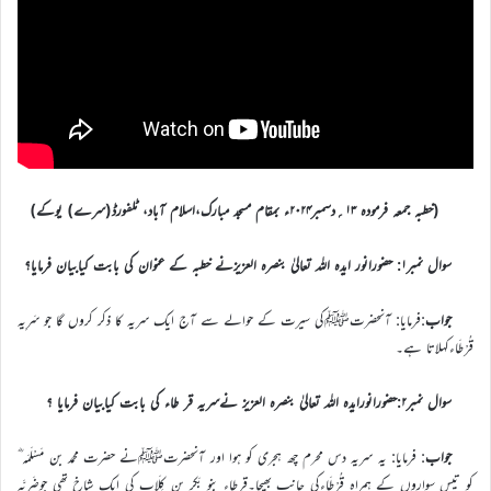
(خطبہ جمعہ فرمودہ ۱۳؍دسمبر۲۰۲۴ء بمقام مسجد مبارک،اسلام آباد، ٹلفورڈ(سرے) یوکے)
سوال نمبر۱: حضورانور ایدہ اللہ تعالیٰ بنصرہ العزیزنے خطبہ کے عنوان کی بابت کیابیان فرمایا؟
جواب
:فرمایا: آنحضرتﷺکی سیرت کے حوالے سے آج ایک سریہ کا ذکر کروں گا جو سَرِیہ
قُرْطَاءکہلاتا ہے۔
سوال نمبر۲:حضورانورایدہ اللہ تعالیٰ بنصرہ العزیز نےسریہ قر طاء کی بابت کیابیان فرمایا ؟
جواب
: فرمایا: یہ سریہ دس محرم چھ ہجری کو ہوا اور آنحضرتﷺنے حضرت محمد بن مَسْلَمَہ ؓ
کو تیس سواروں کے ہمراہ قُرْطَاءکی جانب بھیجا۔قرطاء بنو بَکر بن کِلَاب کی ایک شاخ تھی جوضَرِيَّہ