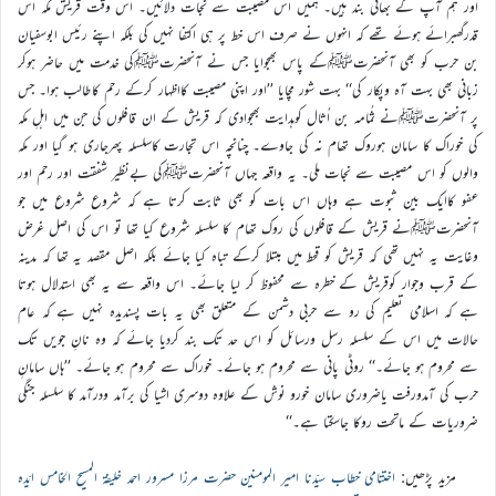
اور ہم آپ کے بھائی بند ہیں۔ ہمیں اس مصیبت سے نجات دلائیں۔ اس وقت قریش مکہ اس
قدرگھبرائے ہوئے تھے کہ انہوں نے صرف اس خط پر ہی اکتفا نہیں کی بلکہ اپنے رئیس ابوسفیان
بن حرب کو بھی آنحضرتﷺکے پاس بھجوایا جس نے آنحضرتﷺکی خدمت میں حاضر ہوکر
زبانی بھی بہت آہ وپکار کی‘‘ بہت شور مچایا ’’اور اپنی مصیبت کااظہار کرکے رحم کاطالب ہوا۔ جس
پر آنحضرتﷺنے ثُمامہ بن اُثال کوہدایت بھجوادی کہ قریش کے ان قافلوں کی جن میں اہلِ مکہ
کی خوراک کا سامان ہوروک تھام نہ کی جاوے۔ چنانچہ اس تجارت کاسلسلہ پھرجاری ہو گیا اور مکہ
والوں کو اس مصیبت سے نجات ملی۔ یہ واقعہ جہاں آنحضرتﷺکی بےنظیر شفقت اور رحم اور
عفو کاایک بین ثبوت ہے وہاں اس بات کو بھی ثابت کرتا ہے کہ شروع شروع میں جو
آنحضرتﷺنے قریش کے قافلوں کی روک تھام کا سلسلہ شروع کیا تھا تو اس کی اصل غرض
وغایت یہ نہیں تھی کہ قریش کو قحط میں مبتلا کرکے تباہ کیا جائے بلکہ اصل مقصد یہ تھا کہ مدینہ
کے قرب وجوار کوقریش کے خطرہ سے محفوظ کر لیا جائے۔ اس واقعہ سے یہ بھی استدلال ہوتا
ہے کہ اسلامی تعلیم کی رو سے حربی دشمن کے متعلق بھی یہ بات پسندیدہ نہیں ہے کہ عام
حالات میں اس کے سلسلہ رسل ورسائل کو اس حد تک بند کردیا جائے کہ وہ نانِ جویں تک
سے محروم ہو جائے۔‘‘ روٹی پانی سے محروم ہو جائے۔ خوراک سے محروم ہو جائے۔ ’’ہاں سامانِ
حرب کی آمدورفت یاضروری سامان خورو نوش کے علاوہ دوسری اشیا کی برآمد ودرآمد کا سلسلہ جنگی
ضروریات کے ماتحت روکا جاسکتا ہے۔‘‘
مزید پڑھیں:
اختتامی خطاب سیّدنا امیر المومنین حضرت مرزا مسرور احمد خلیفۃ المسیح الخامس ایّدہ