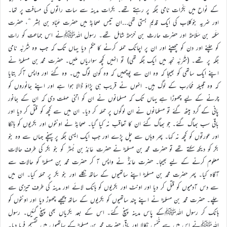
کے نواح میں بَکْرَات نامی جگہ پر رہتے تھے۔ بکرات مدینہ سے سات راتوں کی مسافت پر تھا۔
اور ضریہ بنوکلاب کی ایک قدیم بستی تھی…ان تیس صحابہؓ میں حضرت عَبَّاد بن بِشر ؓ، حضرت
سَلَمَہ بن سَلَامہؓ اور حضرت حارث بن خزمہؓ شامل تھے۔ رسول اللہﷺنے اس جماعت کو رات
کو چلنے اور دن کو چھپنے اور ان پر اچانک حملہ کرنے کا حکم دیا یہاں تک کہ جب وہ شَرَبَّہ نامی
جگہ پر تھے۔ (شَرَبَّہ نجد میں ایک جگہ تھی) تو انہیں کچھ سواریاں ملیں۔ حضرت محمد بن مسلمہؓ نے
اپنے ایک ساتھی کو بھیجا کہ وہ ان سے پوچھیں کہ وہ کون لوگ ہیں۔ وہ گئے اور واپس آکر بتایا
کہ وہ قبیلہ مُحَارِب کے لوگ ہیں۔ انہوں نے قریب ہی پڑاؤ ڈالا ہوا ہے اور اپنے جانوروں کو
چرنے کے لیے چھوڑا ہے یہاں تک کہ مسلمانوں نے ان کو اتنی مہلت دی کہ ان کے جانور
پانی کے گرد بیٹھ گئے تو مسلمانوں نے ان لوگوں پر حملہ کر دیا۔ ان میں سے کچھ کو قتل کر دیا اور
باقی سب بھاگ گئے۔ جو بھاگ گئے ان کا تعاقب نہ کیا گیا۔ صحابہؓ نے اونٹوں اور بکریوں کو ہانکا
اور عورتوں کو کچھ نہ کہا۔ پھر وہاں سے چل پڑے اور جب ایک ایسی جگہ پر پہنچے جہاں سے وہ بنو
بکر کو دیکھ سکتے تھے تو حضرت محمد بن مسلمہؓ نے حضرت عَائِذ بن بُسرؓ کو بنو بکر کی طرف حالات
معلوم کرنے کے لیے بھیجا۔ حضرت عائذؓ نے واپس آ کر حضرت محمد بن مسلمہؓ کو حالات سے
آگاہ کیا۔ پھر حضرت محمد بن مسلمہؓ اپنے ساتھیوں کے ساتھ نکلے اور بنو بکر پر حملہ کیا۔ ان میں
سے دس آدمیوں کو قتل کر دیا اور اونٹ اور بکریوں کو ہانک لائے اور مدینہ کی طرف تیزی سے
چلے۔ حضرت محمد بن مسلمہؓ نے اپنے چند ساتھیوں کو بکریوں کے ساتھ پیچھے چھوڑ دیا اور اونٹوں کو
ہانک کر رسول اللہﷺکے پاس مدینہ پہنچ گئے۔ اس کے بعد بکریاں بھی پہنچ گئیں۔ رسول
اللہﷺنے اس میں سے خُمْس نکالا اور باقی حضرت محمد بن مسلمہؓ کے ساتھیوں میں تقسیم فرما دیا۔