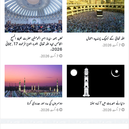
اللہ تعالیٰ کے نزدیک پسندیدہ اعمال
خطبہ جمعہ سیّدنا امیر المومنین حضرت خلیفۃ المسیح
الخامس ایّدہ اللہ تعالیٰ بنصرہ العزیز فرمودہ 17؍جولائی
7 اگست 2026ء
2026ء
7 اگست 2026ء
دنیائے احمدیت میں آئندہ ہفتہ
دوسروں کی مدد اور ہمدردی کرنا
7 اگست 2026ء
6 اگست 2026ء