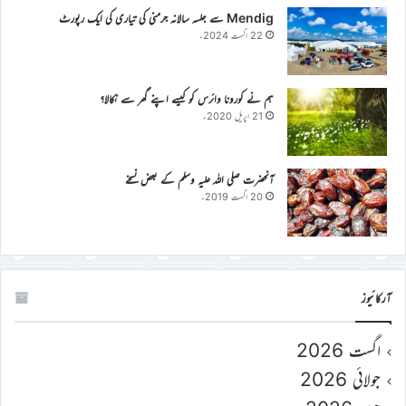
Mendig سے جلسہ سالانہ جرمنی کی تیاری کی ایک رپورٹ
22 اگست 2024ء
ہم نے کورونا وائرس کو کیسے اپنے گھر سے نکالا؟
21 اپریل 2020ء
آنحضرت صلی اللہ علیہ وسلم کے بعض نسخے
20 اگست 2019ء
آرکائیوز
اگست 2026
جولائی 2026