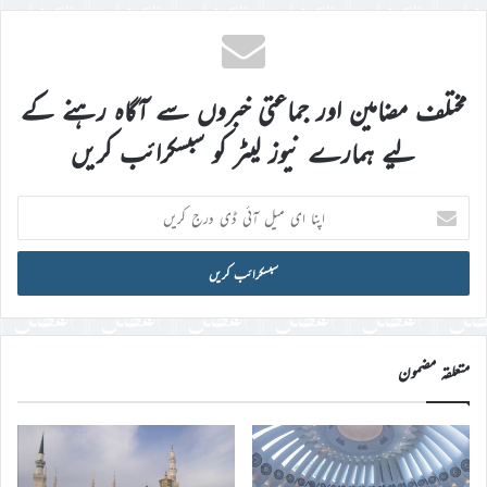
مختلف مضامین اور جماعتی خبروں سے آگاہ رہنے کے
لیے ہمارے نیوز لیٹر کو سبسکرائب کریں
اپنا
ای
میل
آئی
ڈی
درج
کریں
متعلقہ مضمون