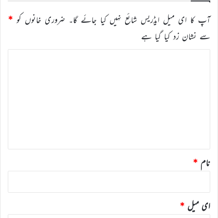
آپ کا ای میل ایڈریس شائع نہیں کیا جائے گا۔
ضروری خانوں کو
*
سے نشان زد کیا گیا ہے
ت
ب
ص
ر
ہ
*
نام
*
ای میل
*