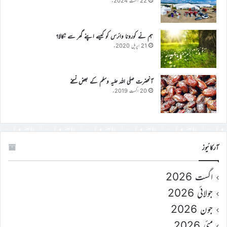
22 اگست 2024ء
ہم نے کورونا وائرس کو کیسے اپنے گھر سے نکالا؟
21 اپریل 2020ء
آنحضرت صلی اللہ علیہ وسلم کے بعض نسخے
20 اگست 2019ء
آرکائیوز
اگست 2026
جولائی 2026
جون 2026
مئی 2026