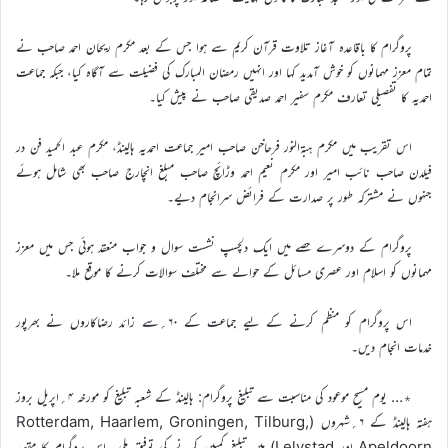
پروگرام کا باقاعدہ آغاز تلاوت قرآن کریم سے ہوا جس کے بعد مکرم ریحان احمد صاحب نے
تمام معزز مہمانوں کو خوش آمدید کہا اور انہیں رمضان المبارک کی فضیلت سے آگاہ کیا، جبکہ جماعت
احمدیہ کا تفصیلی تعارف مکرم سفیر احمد صدیقی صاحب نے پیش کیا۔
اس تقریب میں مکرم ہبۃالنور فرحاخن صاحب امیر جماعت احمدیہ ہالینڈ، مکرم عبد الحمید فن در
فیلدن صاحب نائب امیر اور مکرم نعیم احمد وڑائچ صاحب مبلغ انچارج صاحب بھی شامل ہوئے
جنہوں نے مشترکہ طور پر صدارت کے فرائض سرانجام دیے۔
پروگرام کے دوسرے حصے میں ایک دلچسپ نشست سوال و جواب منعقد ہوئی جس میں معزز
مہمانوں کو اسلام اور عصری مسائل کے حوالے سے مختلف سوالات کرنے کا موقع ملا۔
اس پروگرام کو منظم کرنے کے لیے جماعت کے ۶۰؍سے زائد رضاکاروں نے بھرپور
خدمات انجام دیں۔
٭… یوم مسیح موعود کی مناسبت سے تبلیغ پروگرام: ہالینڈ کے شعبہ تبلیغ کو مورخہ ۴؍اپریل بروز
ہفتہ ہالینڈ کے ۶؍شہروں (Rotterdam, Haarlem, Groningen, Tilburg,
Apeldoorn اور Lelystad) میں تبلیغ کمپین کرنے کی توفیق ملی۔ اس پروگرام کا مقصد