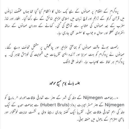
پروگرام کے اختتام پر مہمانوں کے لیے بک سٹال کا انتظام کیا گیا تھا جہاں مختلف زبانوں
میں قرآن کریم کے تراجم اور ڈچ زبان میں اسلامی لٹریچر نمائش کے لیے رکھا گیا۔ افطار اور نماز
مغرب کے بعد مہمانوں کی عشائیہ سے تواضع کی گئی۔ کھانے کے دوران مہمانوں کے ساتھ
انفرادی گفتگو اور سوال و جواب کا سلسلہ بھی جاری رہا۔
رخصت ہوتے وقت مہمانوں کو جماعتی لٹریچر اور چاکلیٹس پر مشتمل تحائف دیے گئے۔
مہمانوں نے پروگرام کو بہت سراہا اور آئندہ ایسی تقریبات میں شمولیت کی خواہش ظاہر کی۔ یہ
پروگرام ہر لحاظ سے کامیاب رہا۔ الحمدللہ علیٰ ذالک
جلسہ ہائے یوم مسیح موعود
٭…جماعت Nijmegen کے وفد کی شہر کے ميئر سے تعارفی ملاقات:مورخہ ۴؍مارچ کو
Nijmegen کے میئر مسٹر ہیوبرٹ برولز (Hubert Bruls) سے جماعت احمدیہ کے ایک
وفد کی اہم تعارفی ملاقات ہوئی۔ تقریباً ایک گھنٹہ جاری رہنے والی یہ نشست نہایت خوشگوار اور
باہمی احترام کے ماحول میں منعقد ہوئی۔