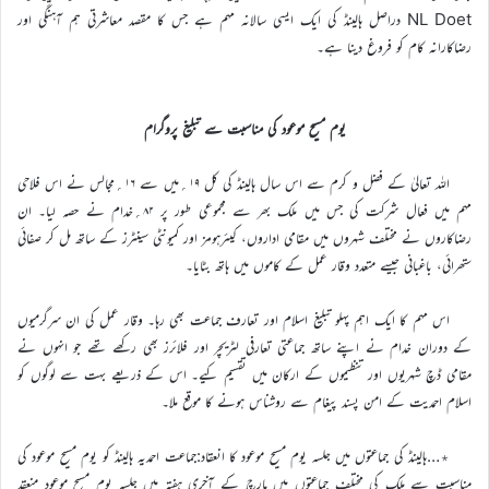
NL Doet دراصل ہالینڈ کی ایک ایسی سالانہ مہم ہے جس کا مقصد معاشرتی ہم آہنگی اور
رضاکارانہ کام کو فروغ دینا ہے۔
یوم مسیح موعود کی مناسبت سے تبلیغ پروگرام
اللہ تعالیٰ کے فضل و کرم سے اس سال ہالینڈ کی کل ۱۹؍میں سے ۱۶؍مجالس نے اس فلاحی
مہم میں فعال شرکت کی جس میں ملک بھر سے مجموعی طور پر ۸۲؍خدام نے حصہ لیا۔ ان
رضاکاروں نے مختلف شہروں میں مقامی اداروں، کیئرہومز اور کمیونٹی سینٹرز کے ساتھ مل کر صفائی
ستھرائی، باغبانی جیسے متعدد وقار عمل کے کاموں میں ہاتھ بٹایا۔
اس مہم کا ایک اہم پہلو تبلیغ اسلام اور تعارف جماعت بھی رہا۔ وقار عمل کی ان سرگرمیوں
کے دوران خدام نے اپنے ساتھ جماعتی تعارفی لٹریچر اور فلائرز بھی رکھے تھے جو انہوں نے
مقامی ڈچ شہریوں اور تنظیموں کے ارکان میں تقسیم کیے۔ اس کے ذریعے بہت سے لوگوں کو
اسلام احمدیت کے امن پسند پیغام سے روشناس ہونے کا موقع ملا۔
٭…ہالینڈ کی جماعتوں میں جلسہ یوم مسیح موعود کا انعقاد:جماعت احمدیہ ہالینڈ کو یوم مسیح موعود کی
مناسبت سے ملک کی مختلف جماعتوں میں مارچ کے آخری ہفتہ میں جلسہ یوم مسیح موعود منعقد