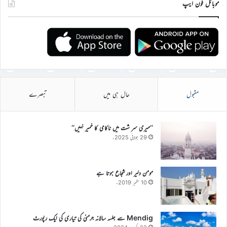
موبائل فون ایپ
مقبول
حال ہی میں
تبصرے
’’میری سر شت میں ناکامی کا خمیر نہیں‘‘
29 جولائی 2025ء
مومن دلیر اور شجاع ہوتا ہے
10 ستمبر 2019ء
Mendig سے جلسہ سالانہ جرمنی کی تیاری کی ایک رپورٹ