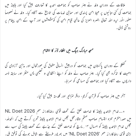
ملاقات کے دوران وفد نے میئر صاحب کو جماعت احمدیہ کا تعارف پیش کیا اور ہالینڈ میں
جماعت کی کئی دہائیوں پر محیط امن پسندی اور سماجی خدمات کی تاریخ سے آگاہ کیا۔ وفد نے خصوصاً
حضور انور ایدہ اللہ تعالیٰ بنصرہ العزیز کی عالمی قیام امن کی کوششوں اور آپ کے امن پیغام پر
روشنی ڈالی۔
مسجد مبارک ہیگ میں افطار ڈنر کا اہتمام
گفتگو کے دوران پاکستان میں جماعت کو درپیش انسانی حقوق کی صورتحال اور مذہبی آزادی کی
اہمیت کا تذکرہ بھی کیا گیا۔ میئر صاحب نے وفد کو اپنے انتظامی و تعلیمی پس منظر اور سابقہ ذمہ
داریوں سے آگاہ کیا اور جماعت کی مساعی کو سراہا۔
آخر میں میئر صاحب کو قرآن کریم، دیگر لٹریچر اور گلدستہ پیش کیا گیا۔
٭…خدام الاحمدیہ ہالینڈ کا خدمت خلق کے تحت قومی رضاکارانہ مہم NL Doet 2026
میں حصہ:مکرم حمزہ ابتسام صاحب مہتمم وقارعمل مجلس خدام الاحمدیہ ہالینڈ تحریر کرتے ہیں کہ الحمدللہ،
مجلس خدام الاحمدیہ ہالینڈ کو امسال ۱۴؍مارچ کو خدمت خلق کے جذبے کے تحت ہالینڈ کی سب سے
بڑی قومی رضاکارانہ مہم ’NL Doet 2026‘ میں بھرپور طریقے سے شامل ہونے کی توفیق ملی۔