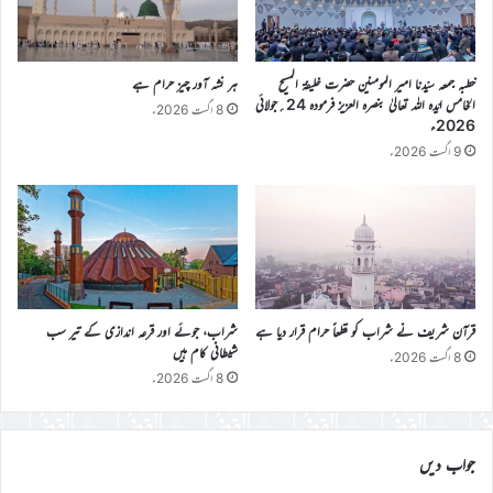
خطبہ جمعہ سیّدنا امیر المومنین حضرت خلیفۃ المسیح
ہر نشہ آور چیز حرام ہے
الخامس ایّدہ اللہ تعالیٰ بنصرہ العزیز فرمودہ 24؍جولائی
8 اگست 2026ء
2026ء
9 اگست 2026ء
قرآن شریف نے شراب کو قطعاً حرام قرار دیا ہے
شراب، جوئے اور قرعہ اندازی کے تیر سب
شیطانی کام ہیں
8 اگست 2026ء
8 اگست 2026ء
جواب دیں