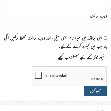
ویب‌ سائٹ
اس براؤزر میں میرا نام، ای میل، اور ویب سائٹ محفوظ رکھیں اگلی
بار جب میں تبصرہ کرنے کےلیے۔
نیوز لیٹر کے لیے سبسکرائب کیجیے