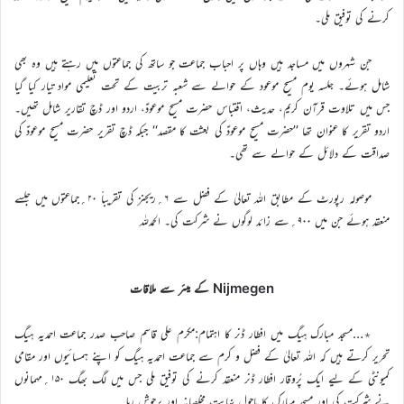
کرنے کی توفیق ملی۔
جن شہروں میں مساجد ہیں وہاں پر احباب جماعت جو ساتھ کی جماعتوں میں رہتے ہیں وہ بھی
شامل ہوئے۔ جلسہ یوم مسیح موعود کے حوالے سے شعبہ تربیت کے تحت تعلیمی مواد تیار کیا گیا
جس میں تلاوت قرآن کریم، حدیث، اقتباس حضرت مسیح موعودؑ، اردو اور ڈچ تقاریر شامل تھیں۔
اردو تقریر کا عنوان تھا ’’حضرت مسیح موعودؑ کی بعثت کا مقصد‘‘ جبکہ ڈچ تقریر حضرت مسیح موعودؑ کی
صداقت کے دلائل کے حوالے سے تھی۔
موصولہ رپورٹ کے مطابق اللہ تعالیٰ کے فضل سے ۶؍ریجنز کی تقریباً ۲۰؍جماعتوں میں جلسے
منعقد ہوئے جن میں ۹۰۰؍سے زائد لوگوں نے شرکت کی۔ الحمدللہ
Nijmegen کے ميئر سے ملاقات
٭…مسجد مبارک ہیگ میں افطار ڈنر کا اہتمام:مکرم علی قاسم صاحب صدر جماعت احمدیہ ہیگ
تحریر کرتے ہیں کہ اللہ تعالیٰ کے فضل و کرم سے جماعت احمدیہ ہیگ کو اپنے ہمسائیوں اور مقامی
کمیونٹی کے لیے ایک پُروقار افطار ڈنر منعقد کرنے کی توفیق ملی جس میں لگ بھگ ۱۵۰؍مہمانوں
نے شرکت کی اور مسجد مبارک کا ماحول نہایت مخلصانہ اور پرجوش رہا۔