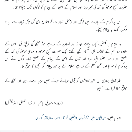
حضرت مسیح موعودؑ کی آمد کی خبر دینا اور اسلام کے امن کے پیغام کو لوگوں تک پہنچانا تھا۔
اس پروگرام کے بارے میں لوکل اور ریجنل اخبارات کو اطلاع دی گئی تاکہ زیادہ سے زیادہ
لوگوں تک یہ پیغام پہنچے۔
ہر مقام پر ٹینٹس، بک سٹالز، بینرز اور تصاویر کے ذریعے مؤثر تبلیغ کی توفیق ملی۔ اس کے
علاوہ دو قسم کے فولڈرز بھی تقسیم کیے گئے: ایک حضرت مسیح موعود و مہدی موعودؑ کی آمد کے
متعلق اور دوسرا حضور انور ایدہ اللہ تعالیٰ کے امن کے پیغام کے متعلق تھا۔ لوگوں نے اس
پروگرام کو سراہا اور علمی گفتگو کے ذریعے اسلام کے پرامن پیغام کو سمجھنے کا موقع ملا۔
اللہ تعالیٰ ہماری ان حقیر کاوشوں کو قبول فرماتے ہوئے ہمیں مزید خدمت دین اور تبلیغ کے
مواقع عطا فرمائے۔ آمین
(رپورٹ:عدیل باسم۔ نمائندہ الفضل انٹرنیشنل)
مزید پڑھیں:
سیرالیون میں سیکرٹریان واقفین نو کا دوسرا ریفریشر کورس