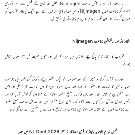
٭…افطار ڈنر اور ریسپشن جماعت Nijmegen: محض اللہ تعالیٰ کے فضل سے ۲۱؍فروری
۲۰۲۶ء کو جماعت احمدیہ Nijmegenکو غیر احمدی ڈچ مہمانوں کے لیے ایک پُروقار تقریب کی
میزبانی کرنے اور ان تک اسلام کا پیغام پہنچانے کی توفیق ملی۔
افطار ڈنر اور ریسپشن جماعت Nijmegen
تقریب کا آغاز شام پانچ بجے ہوا جس میں مرد، خواتین اور بچوں سمیت کل ۳۵؍مہمان شامل
ہوئے۔
تلاوت قرآن کریم و ترجمہ کے بعد مہمانوں کو ایک مختصر ویڈیو دکھائی گئی جس میں جماعت
احمدیہ عالمگیر کا تعارف اور حضور انور ایدہ اللہ تعالیٰ بنصرہ العزیز کا بین المذاہب ہم آہنگی اور امن
سے متعلق پیغام شامل تھا۔ بعدازاں خاکسار (مبلغ سلسلہ ہالینڈ) نے مہمانوں کو خوش آمدید کہا اور
انہیں مقامی جماعتی سرگرمیوں سے آگاہ کیا۔ اسی طرح مکرم سفیر احمد صدیقی صاحب مبلغ سلسلہ
نے جماعت احمدیہ کے عقائد اور ہالینڈ میں جماعت کی تاریخ و خدمات پر تفصیل سے روشنی ڈالی۔
مجلس خدام الاحمدیہ ہالینڈ کا قومی رضاکارانہ مہم 2026 NL Doet میں حصہ