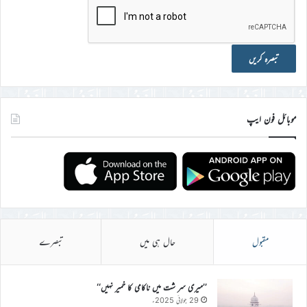
موبائل فون ایپ
مقبول
حال ہی میں
تبصرے
’’میری سر شت میں ناکامی کا خمیر نہیں‘‘
29 جولائی 2025ء