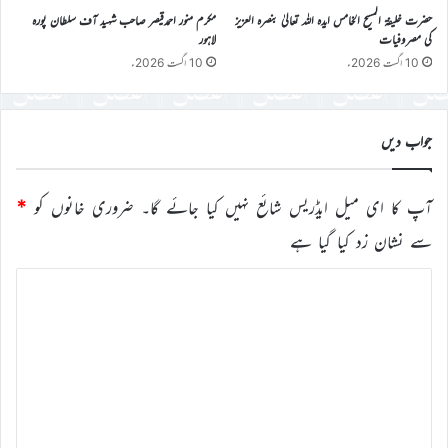
حضرت خلیفۃ المسیح الخامس ایدہ اللہ تعالیٰ بنصرہ العزیز
مکرم منور احمدقیصر صاحب شہید آف سلطان پورہ
کی مصروفیات
لاہور
10 اگست 2026ء
10 اگست 2026ء
جواب دیں
آپ کا ای میل ایڈریس شائع نہیں کیا جائے گا۔
ضروری خانوں کو
*
سے نشان زد کیا گیا ہے
ت
ب
ص
ر
ہ
*