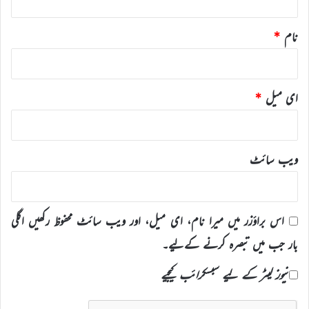
نام
*
ای میل
*
ویب‌ سائٹ
اس براؤزر میں میرا نام، ای میل، اور ویب سائٹ محفوظ رکھیں اگلی
بار جب میں تبصرہ کرنے کےلیے۔
نیوز لیٹر کے لیے سبسکرائب کیجیے