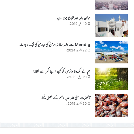
مومن دلیر اور شجاع ہوتا ہے
10 ستمبر 2019ء
Mendig سے جلسہ سالانہ جرمنی کی تیاری کی ایک رپورٹ
22 اگست 2024ء
ہم نے کورونا وائرس کو کیسے اپنے گھر سے نکالا؟
21 اپریل 2020ء
آنحضرت صلی اللہ علیہ وسلم کے بعض نسخے
20 اگست 2019ء