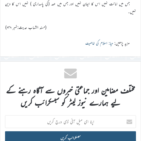
جس میں امانت نہیں اس کا ایمان نہیں اور جس میں عہد (کی پاسداری ) نہیں اس کا دین
نہیں۔
(مسند الشهاب حدیث:نمبر ۸۴۸)
مزید پڑھیں:
حیا: اسلام کی خاصیت
مختلف مضامین اور جماعتی خبروں سے آگاہ رہنے کے
لیے ہمارے نیوز لیٹر کو سبسکرائب کریں
اپنا
ای
میل
آئی