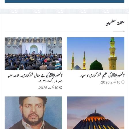
ڈی
درج
کریں
متعلقہ مضمون
آنحضورﷺ کی عظیم شکر گزاری کا معیار
آنحضورﷺ کی بے مثال شکرگزاری۔ خلاصہ خطبہ
جمعہ ۷؍اگست ۲۰۲۶ء
10 اگست 2026ء
10 اگست 2026ء