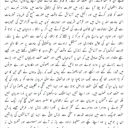
دقیقے ان کو سکھا وے۔ یہی سنت اللہ ہے۔ جو قدیم سے خدائے تعالیٰ اپنے پیاروں، بندوں کے
ساتھ استعمال کرتا چلا آیا ہے زبور میں حضرت دائودؑ کی ابتلائی حالت میں عاجزانہ نعرے اس
سنت کو ظاہر کرتے ہیں اور انجیل میں آزمائش کے وقت میں حضرت مسیح ؑکی غریبانہ تضرعات
اسی عادت اللہ پر دال ہیں اور قرآن شریف اور احادیث نبویہ میں جناب فخرالرسلؐ کی عبودیت
سے ملی ہوئی ابتہالات اسی قانون قدرت کی تصریح کرتے ہیں اگر یہ ابتلا ء درمیان میں نہ ہوتا تو
انبیاء اور اولیاء ان مدارج عالیہ کو ہرگز نہ پا سکتے کہ جو ابتلاء کی برکت سے انہوں نے پا لئے۔
ابتلاء نے ان کی کامل وفاداری اور مستقل ارادے اور جانفشانی کی عادت پر مہر لگا دی اور
ثابت کردکھایا کہ وہ آزمائش کے زلازل کے وقت کس اعلیٰ درجہ کا استقلال رکھتے ہیں اور کیسے
سچے وفادار اور عاشق صادق ہیں کہ ان پر آندھیاں چلیں اور سخت سخت تاریکیاں آئیں اور بڑے
بڑے زلزلے ان پر وارد ہوئے اور وہ ذلیل کئے گئے اور جھوٹوں اور مکاروں اور بے عزتوں
میں شمار کئے گئے اور اکیلے اور تنہا چھوڑے گئے یہاں تک کہ ربانی مددوں نے بھی جن کا ان
کو بڑا بھروسہ تھا کچھ مدت تک منہ چھپا لیا اور خداتعالیٰ نے اپنی مربیانہ عادت کو بہ یکبار گی کچھ
ایسا بدل دیا کہ جیسے کوئی سخت ناراض ہوتا ہے اور ایسا انہیں تنگی و تکلیف میں چھوڑ دیا کہ گویا
وہ سخت مورد غضب ہیں۔ اور اپنے تئیں ایسا خشک سا دکھلایا کہ گویا وہ ان پر ذرا مہربان نہیں
بلکہ ان کے دشمنوں پر مہربان ہے اور ان کے ابتلائوں کا سلسلہ بہت طول کھنچ گیا۔ ایک کے
ختم ہونے پر دوسرا اور دوسرے کے ختم ہونے پر تیسرا ابتلاء نازل ہوا۔ غرض جیسے بارش
سخت تاریک رات میں نہایت شدت و سختی سے نازل ہوتی ہے ایسا ہی آزمائشوں کی بارشیں
ان پر ہوئیں پر وہ اپنے پکے اور مضبوط ارادہ سے باز نہ آئے اور سست اور شکستہ دل نہ