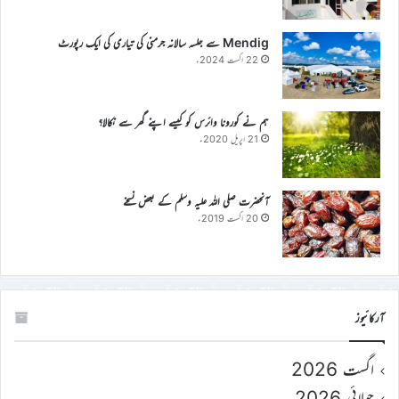
Mendig سے جلسہ سالانہ جرمنی کی تیاری کی ایک رپورٹ
22 اگست 2024ء
ہم نے کورونا وائرس کو کیسے اپنے گھر سے نکالا؟
21 اپریل 2020ء
آنحضرت صلی اللہ علیہ وسلم کے بعض نسخے
20 اگست 2019ء
آرکائیوز
اگست 2026
جولائی 2026