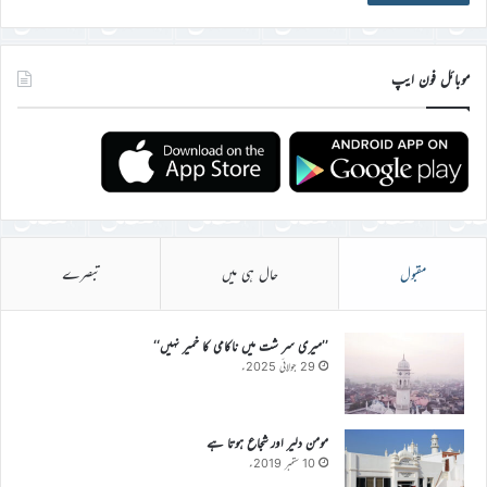
موبائل فون ایپ
مقبول
حال ہی میں
تبصرے
’’میری سر شت میں ناکامی کا خمیر نہیں‘‘
29 جولائی 2025ء
مومن دلیر اور شجاع ہوتا ہے
10 ستمبر 2019ء