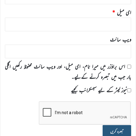
ای میل
*
ویب‌ سائٹ
اس براؤزر میں میرا نام، ای میل، اور ویب سائٹ محفوظ رکھیں اگلی
بار جب میں تبصرہ کرنے کےلیے۔
نیوز لیٹر کے لیے سبسکرائب کیجیے