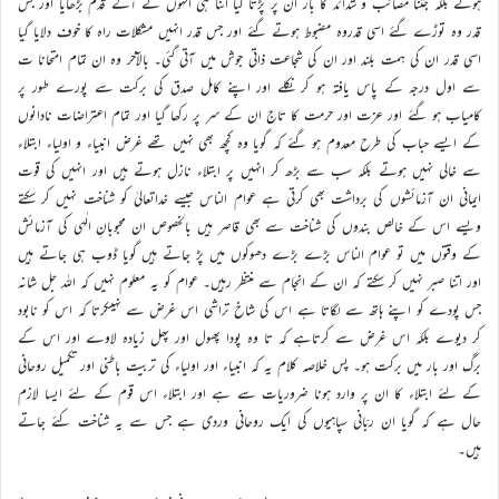
ہوئے بلکہ جتنا مصائب و شدائد کا بار ان پر پڑتا گیا اتنا ہی انہوں نے آگے قدم بڑھایا اور جس
قدر وہ توڑے گئے اسی قدروہ مضبوط ہوتے گئے اور جس قدر انہیں مشکلات راہ کا خوف دلایا گیا
اسی قدر ان کی ہمت بلند اور ان کی شجاعت ذاتی جوش میں آتی گئی۔ بالآخر وہ ان تمام امتحانا ت
سے اول درجہ کے پاس یافتہ ہو کر نکلے اور اپنے کامل صدق کی برکت سے پورے طور پر
کامیاب ہو گئے اور عزت اور حرمت کا تاج ان کے سر پر رکھا گیا اور تمام اعتراضات نادانوں
کے ایسے حباب کی طرح معدوم ہو گئے کہ گویا وہ کچھ بھی نہیں تھے غرض انبیاء و اولیاء ابتلاء
سے خالی نہیں ہوتے بلکہ سب سے بڑھ کر انہیں پر ابتلاء نازل ہوتے ہیں اور انہیں کی قوت
ایمانی ان آزمائشوں کی برداشت بھی کرتی ہے عوام الناس جیسے خداتعالیٰ کو شناخت نہیں کر سکتے
ویسے اس کے خالص بندوں کی شناخت سے بھی قاصر ہیں بالخصوص ان محبوبانِ الٰہی کی آزمائش
کے وقتوں میں تو عوام الناس بڑے بڑے دھوکوں میں پڑ جاتے ہیں گویا ڈوب ہی جاتے ہیں
اور اتنا صبر نہیں کر سکتے کہ ان کے انجام سے منتظر رہیں۔ عوام کو یہ معلوم نہیں کہ اللہ جل شانہ
جس پودے کو اپنے ہاتھ سے لگاتا ہے اس کی شاخ تراشی اس غرض سے نہیںکرتا کہ اس کو نابود
کر دیوے بلکہ اس غرض سے کرتاہے کہ تا وہ پودا پھول اور پھل زیادہ لاوے اور اس کے
برگ اور بار میں برکت ہو۔ پس خلاصہ کلام یہ کہ انبیاء اور اولیاء کی تربیت باطنی اور تکمیل روحانی
کے لئے ابتلاء کا ان پر وارد ہونا ضروریات سے ہے اور ابتلاء اس قوم کے لئے ایسا لازم
حال ہے کہ گویا ان ربّانی سپاہیوں کی ایک روحانی وردی ہے جس سے یہ شناخت کئے جاتے
ہیں۔