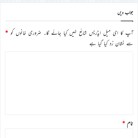
جواب دیں
آپ کا ای میل ایڈریس شائع نہیں کیا جائے گا۔
ضروری خانوں کو
*
سے نشان زد کیا گیا ہے
ت
ب
ص
ر
ہ
*
نام
*