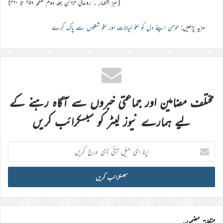
(سبز اشتہار ۔ روحانی خزائن جلد دوم صفحہ ۴۵۸ تا ۴۶۰)
مزید پڑھیں:
مومن اپنے دل کو لغو خیالات اور لغو شغلوں سے پاک کرے
مختلف مضامین اور جماعتی خبروں سے آگاہ رہنے کے
لیے ہمارے نیوز لیٹر کو سبسکرائب کریں
اپنا
ای
میل
آئی
ڈی
درج
کریں
متعلقہ مضمون