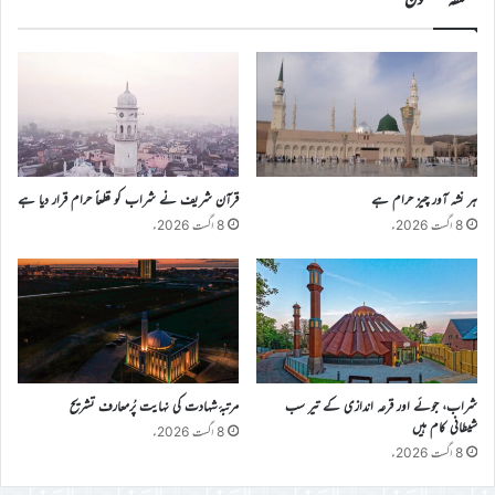
ہر نشہ آور چیز حرام ہے
قرآن شریف نے شراب کو قطعاً حرام قرار دیا ہے
8 اگست 2026ء
8 اگست 2026ء
شراب، جوئے اور قرعہ اندازی کے تیر سب
مرتبۂ شہادت کی نہایت پُرمعارف تشریح
شیطانی کام ہیں
8 اگست 2026ء
8 اگست 2026ء