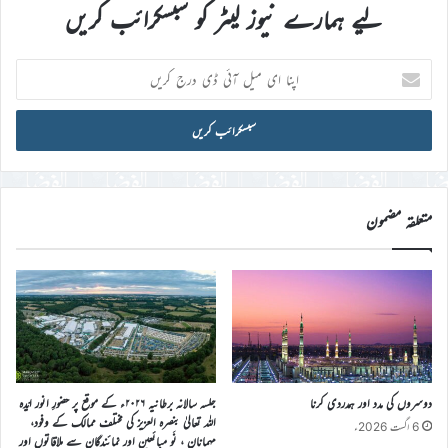
لیے ہمارے نیوز لیٹر کو سبسکرائب کریں
اپنا
ای
میل
آئی
ڈی
درج
کریں
متعلقہ مضمون
دوسروں کی مدد اور ہمدردی کرنا
جلسہ سالانہ برطانیہ ۲۰۲۶ء کے موقع پر حضورِ انور ایّدہ
الله تعالیٰ بنصرہ العزیز کی مختلف ممالک کے وفود،
6 اگست 2026ء
مہمانان ، نَو مبائعین اور نمائندگان سے ملاقاتوں اور