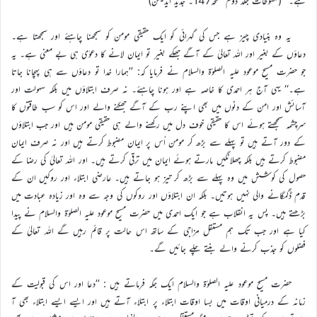
ہے۔‘‘ (ملفوظات جلد دوم صفحہ147۔ جدید ایڈیشن)
یہ وہ بنیادی چیز ہے جس کی گہرائی کو ایک حقیقی مومن کو سمجھنا چاہئے اور سمجھتا ہے۔
دعاؤں کے بغیر اور اللہ تعالیٰ کے آگے جھکے بغیر تو ایمان لانے کا دعوٰی ہی بے معنی ہے۔ یہ
جو حضرت مسیح موعود علیہ الصلوٰۃ والسلام نے فرمایا کہ: ’’ہمارا خدا تو دعاؤں سے ہی پہچانا جاتا
ہے۔‘‘ یہی آج ہر احمدی کا خاصہ ہے اور ہونا چاہئے۔ نہ صرف ابتلاؤں میں بلکہ سہولت اور
آسائش اور امن کے دنوں میں بھی اپنے رب کے آگے جھکنے والے اور اس کو سب طاقتوں کا
سرچشمہ سمجھتے ہوئے اس کا حقیقی خوف دل میں رکھنے والے ہی حقیقی مومن ہیں اور جب ابتلاؤں
کے دور آتے ہیں تو پہلے سے بڑھ کر مومن اُس پر ایمان مضبوط کرتے ہیں اور نہ صرف ایمان
مضبوط کرتے ہیں بلکہ چھلانگیں مارتے ہوئے ایمان میں ترقی کرتے ہیں۔ اور اللہ تعالیٰ کی رضا کے
حصول کی کوشش میں وہ پہلے سے بڑھ کر تیز ہو جاتے ہیں۔ عارضی ابتلاء اور روکیں ان کے
قدم ڈگمگانے والی نہیں ہوتیں۔ بلکہ ان ابتلاؤں اور روکوں کی وجہ سے وہ اور زیادہ عبادت میں
بڑھتے ہیں۔ پس یہ انقلاب ہے جو ایک احمدی میں حضرت مسیح موعود علیہ الصلوٰۃ والسلام نے پیدا
کیا ہے اور جب تک ہم مستقل مزاجی کے ساتھ اس حالت پر قائم رہیں گے اللہ تعالیٰ کے
فضلوں کو جذب کرنے والے بنتے چلے جائیں گے۔
حضرت مسیح موعود علیہ الصلوٰۃ والسلام ایک جگہ فرماتے ہیں : ’’دعا اور اس کی قبولیت کے
زمانہ کے درمیانی اوقات میں بسا اوقات ابتلاء پر ابتلاء آتے ہیں اور ایسے ایسے ابتلاء بھی آ