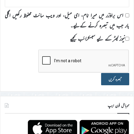
اس براؤزر میں میرا نام، ای میل، اور ویب سائٹ محفوظ رکھیں اگلی
بار جب میں تبصرہ کرنے کےلیے۔
نیوز لیٹر کے لیے سبسکرائب کیجیے
موبائل فون ایپ