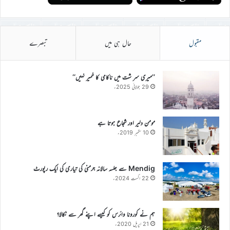
مقبول
حال ہی میں
تبصرے
’’میری سر شت میں ناکامی کا خمیر نہیں‘‘
29 جولائی 2025ء
مومن دلیر اور شجاع ہوتا ہے
10 ستمبر 2019ء
Mendig سے جلسہ سالانہ جرمنی کی تیاری کی ایک رپورٹ
22 اگست 2024ء
ہم نے کورونا وائرس کو کیسے اپنے گھر سے نکالا؟
21 اپریل 2020ء