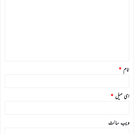
ت
ب
ص
ر
ہ
*
نام
*
ای میل
*
ویب‌ سائٹ