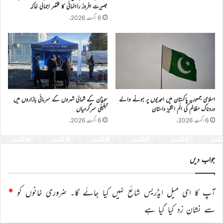
بصیرت افروز راہنمائی کا مختصر اجمالی خاکہ
6 اگست 2026ء
اسلامی جمہوریہ پاکستان میں احمدیوں پر ہونے والے
سویڈن کے شمالی شہروں کے سرمائی بازاروں میں
دردناک مظالم کی الَم انگیز داستان
تبلیغی سرگرمیاں
6 اگست 2026ء
6 اگست 2026ء
جواب دیں
آپ کا ای میل ایڈریس شائع نہیں کیا جائے گا۔
ضروری خانوں کو
*
سے نشان زد کیا گیا ہے