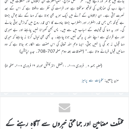
جاتے ہیں جو کمر توڑ دیتے ہیں۔ مگر مستقل مزاج، سعیدالفطرت ان ابتلاؤں اور مشکلات میں بھی
اپنے رب کی عنایتوں کی خوشبو سونگھتا ہے اور فراست کی نظر سے دیکھتا ہے کہ اس کے بعد
نصرت آتی ہے۔ ان ابتلاؤں کے آنے میں ایک سِرّیہ بھی ہوتا ہے کہ دعا کے لئے جوش بڑھتا
ہے کیونکہ جس جس قدر اضطرار اور اضطراب بڑھتا جاوے گا اسی قدر روح میں گدازش ہوتی جائے
گی۔ اور یہ دعا کی قبولیت کے اسباب میں سے ہیں۔ پس کبھی گھبرانا نہیں چاہئے اور بے صبری
اور بے قراری سے اپنے اللہ پر بدظن نہیں ہونا چاہئے۔ یہ کبھی بھی خیال کرنا نہ چاہئے کہ میری
دعا قبول نہ ہو گی یا نہیں ہوتی، ایسا وہم اللہ تعالیٰ کی اس صفت سے انکار ہو جاتا ہے کہ وہ
دعائیں قبول فرمانے والا ہے۔‘‘ (ملفوظات جلد دوم صفحہ707-708۔ جدید ایڈیشن)
(خطبہ جمعہ ۸؍ فروری ۲۰۰۸ء ، الفضل انٹرنیشنل مورخہ ۲۹ فروری ۲۰۰۸ء صفحہ ۵)
مزید پڑھیں:
لغویات سے پرہیز
مختلف مضامین اور جماعتی خبروں سے آگاہ رہنے کے