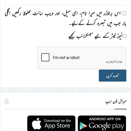
اس براؤزر میں میرا نام، ای میل، اور ویب سائٹ محفوظ رکھیں اگلی
بار جب میں تبصرہ کرنے کےلیے۔
نیوز لیٹر کے لیے سبسکرائب کیجیے
موبائل فون ایپ