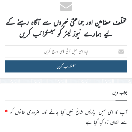
مختلف مضامین اور جماعتی خبروں سے آگاہ رہنے کے
لیے ہمارے نیوز لیٹر کو سبسکرائب کریں
اپنا
ای
میل
آئی
ڈی
درج
کریں
جواب دیں
آپ کا ای میل ایڈریس شائع نہیں کیا جائے گا۔
ضروری خانوں کو
*
سے نشان زد کیا گیا ہے