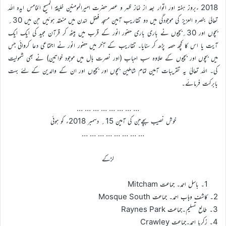
2018 ءبروز ہفتہ اور اتوار بعد از نماز ظہر و عصر حضرت امیرالمومنین خلیفۃ المسیح الخامس ایدہ اللہ
تعالیٰ بنصرہ العزیز کی موجودگی میں دو تقاریب آمین مسجد فضل لندن میں منعقد ہوئیں جن میں 30؍
بچوں اور 30؍بچیوں نے باری باری حضور انور کے قرب میں بیٹھ کر قرآن مجید کی ایک ایک
آیت یا اس کا کچھ حصہ پڑھ کر سنایا۔ تقاریب کے آخر میں حضور انور نے اجتماعی دعا کروائی جس
میں بچوں اور بچیوں کے علاوہ سب احباب (اور نصرت ہال میں موجود خواتین) نے بھی شمولیت
کی۔ اللہ تعالیٰ یہ تقریبات آمین تمام شاملین بچوں اور بچیوں اور ان کے والدین کے لئے بہت
بابرکت فرمائے۔
… … … … … … … …
خوش نصیب بچےجن کی آمین 15؍ دسمبر 2018ء کو ہوئی
… … … … … … … …
لڑکے
1۔ باسل احمد۔ جماعت Mitcham
2۔ کاشف وہاب احمد۔ جماعت Mosque South
3۔ طالع تسلیم۔جماعت Raynes Park
4۔ زکریا احمد۔جماعت Crawley