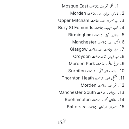
1۔ طلحہ شریف۔جماعت Mosque East
2۔ فارس ازیان احمد۔ جماعت Morden
3۔ سید مسرور احمد۔ جماعت Upper Mitcham
4۔ محب منیب۔ جماعت Bury St Edmunds
5۔ خاقان سمیع۔ جماعت Birmingham
6۔انیس احمد۔ جماعت Manchester
7۔ مرزا وجاہت احمد۔جماعت Glasgow
8۔ سید ابیان شاہ۔جماعت Croydon
9۔ فرخ عالم۔ جماعت Morden Park
10۔ جاذب احمد بھٹی۔ جماعت Surbiton
11۔ تمثیل احمد۔ جماعت Thornton Heath
12۔ ثمر احمد۔ جماعت Morden
13۔ اریزاحمد۔ جماعت Manchester South
14۔ خاقان محمود۔ جماعت Roehampton
15۔ مسرور احمد لون۔ جماعت Battersea
لڑکیاں