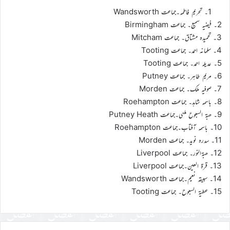
1۔ تحریم فاطمہ۔جماعت Wandsworth
2۔ فیضیہ سمیع۔ جماعت Birmingham
3۔ تحمیدہ مشتاق۔ جماعت Mitcham
4۔ سلمانہ احمد۔ جماعت Tooting
5۔ عدیلہ احمد۔ جماعت Tooting
6۔ مریم طاہر۔ جماعت Putney
7۔ صوفیہ ملک۔ جماعت Morden
8۔ باسمہ شاہد۔ جماعت Roehampton
9۔ ھبۃ السبوح ملہی۔جماعت Putney Heath
10۔ باسمہ آفتاب۔جماعت Roehampton
11۔ سدرہ نوید۔ جماعت Morden
12۔ ھبۃالنور۔ جماعت Liverpool
13۔ قرۃ العین۔جماعت Liverpool
14۔ سبیقہ نعیم۔جماعت Wandsworth
15۔ عطیۃ السبوح۔ جماعت Tooting