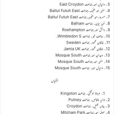
5۔ دانیال احمد۔جماعت East Croydon
6۔ سفیر احمد جنجوعہ۔جماعت Baitul Futuh East
7۔ مسرور احمد جنجوعہ۔جماعت Baitul Futuh East
8۔ نوید ایان۔ جماعت Balham
9۔ دانش احمد۔جماعت Roehampton
10۔ عاطف محمد۔ جماعت Wimbledon S.
11۔ خاقان محمود۔ جماعت Sweden
12۔ خاقان محمود۔ جماعت Jamia UK
13۔ وجدان احمد۔جماعت Mosque South
14۔ سفیر احمد۔جماعت Mosque South
15۔ دانیال احمد۔ جماعت Mosque South
لڑکیاں
1۔ عروۃ الوثقیٰ۔ جماعت Kingston
2۔ وانیہ وقاص۔ جماعت Putney
3۔ جاذبہ خلیل۔ جماعت Croydon
4۔ صوفیہ احمد۔جماعت Mitcham Park