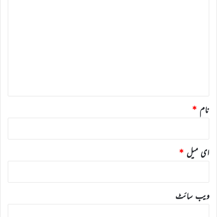
ت
ب
ص
ر
ہ
*
نام
*
ای میل
*
ویب‌ سائٹ