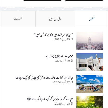
مقبول
حال ہی میں
تبصرے
’’میری سر شت میں ناکامی کا خمیر نہیں‘‘
29 جولائی 2025ء
مومن دلیر اور شجاع ہوتا ہے
10 ستمبر 2019ء
Mendig سے جلسہ سالانہ جرمنی کی تیاری کی ایک رپورٹ
22 اگست 2024ء
ہم نے کورونا وائرس کو کیسے اپنے گھر سے نکالا؟
21 اپریل 2020ء