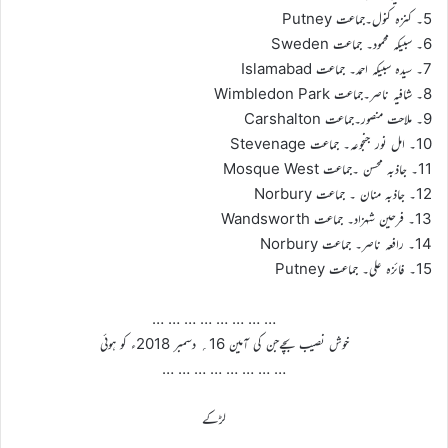
5۔ کنزہ کنول۔جماعت Putney
6۔ سبیکہ محمود۔ جماعت Sweden
7۔ سیدہ سبیکہ احمد۔ جماعت Islamabad
8۔ شافیہ ناصر۔جماعت Wimbledon Park
9۔ ملاحت منصور۔جماعت Carshalton
10۔ امل نور جنجوعہ۔ جماعت Stevenage
11۔ جاذبہ محسن ۔جماعت Mosque West
12۔ جاذبہ منان ۔ جماعت Norbury
13۔ فرحین شہزاد۔ جماعت Wandsworth
14۔ رافعہ ناصر۔ جماعت Norbury
15۔ فائزہ علی۔ جماعت Putney
… … … … … … … …
خوش نصیب بچےجن کی آمین 16؍ دسمبر 2018ء کو ہوئی
… … … … … … … …
لڑکے