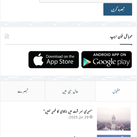
موبائل فون ایپ
مقبول
حال ہی میں
تبصرے
’’میری سر شت میں ناکامی کا خمیر نہیں‘‘
29 جولائی 2025ء