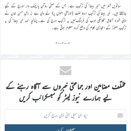
ساتویں شعر میں ‘نیّرِ بیضا’ کی ترکیب ہے۔ جس کے معنی روشن یا چمک دار سورج کے کیے
جاسکتے ہیں۔ نیّرِ بیضا کی ترکیب اردو لغت (تاریخی اصول پر) نے دی ہے نہ رشید حسن خاں نے
اپنی شہرہ آفاق ’کلاسکی ادب کی فرہنگ‘میں یہ ترکیب درج کی ہے۔ چنانچہ ‘صد نیّرِ بیضا’ کی یہ
ترکیب حضورؑ کے اعجازی کلام کی وضع کردہ معلوم ہوتی ہے۔
٭…٭…٭
مختلف مضامین اور جماعتی خبروں سے آگاہ رہنے کے
لیے ہمارے نیوز لیٹر کو سبسکرائب کریں
اپنا
ای
میل
آئی