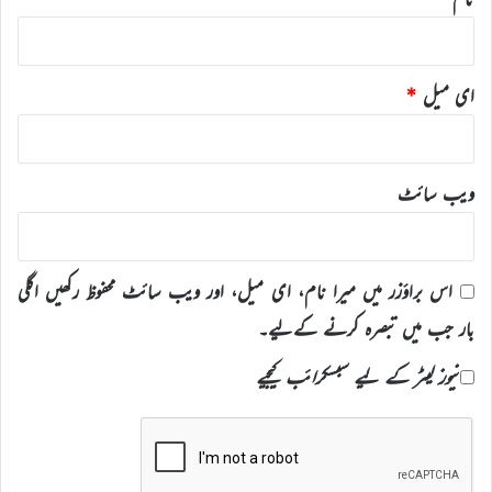
ای میل
*
ویب‌ سائٹ
اس براؤزر میں میرا نام، ای میل، اور ویب سائٹ محفوظ رکھیں اگلی
بار جب میں تبصرہ کرنے کےلیے۔
نیوز لیٹر کے لیے سبسکرائب کیجیے