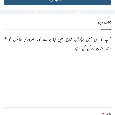
ڈی
درج
کریں
جواب دیں
آپ کا ای میل ایڈریس شائع نہیں کیا جائے گا۔
ضروری خانوں کو
*
سے نشان زد کیا گیا ہے
ت
ب
ص
ر
ہ
*
نام
*