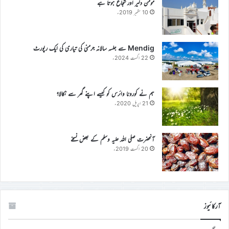
مومن دلیر اور شجاع ہوتا ہے
10 ستمبر 2019ء
Mendig سے جلسہ سالانہ جرمنی کی تیاری کی ایک رپورٹ
22 اگست 2024ء
ہم نے کورونا وائرس کو کیسے اپنے گھر سے نکالا؟
21 اپریل 2020ء
آنحضرت صلی اللہ علیہ وسلم کے بعض نسخے
20 اگست 2019ء
آرکائیوز