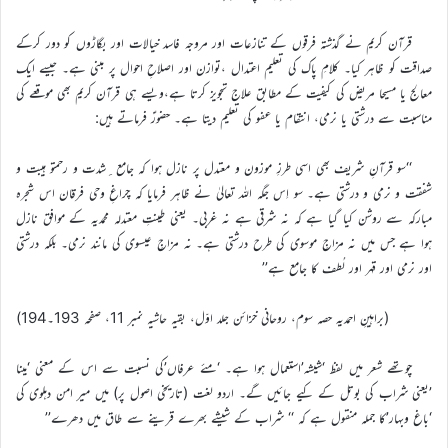
قرآن کریم نے گذشتہ فرقوں کے تنازعات اور مروجہ فاسد خیالات اور بگاڑوں کو دور کرکے
صداقت کو ظاہر کیا۔ کلامِ پاک کی تعلیم اعتدال ،توازن اور اصلاحِ احوال پر مبنی ہے۔ جیسے ایک
معالج یا مسیحا مریض کی کیفیت کے مطابق علاج تجویز کرتا ہے،ویسے ہی قرآن کریم بھی موقعے کی
مناسبت سے درشتی یا نرمی، انتقام یا عفو کی تعلیم دیتا ہے۔ حضورؑ فرماتے ہیں:
‘‘سو قرآنِ شریف بھی اسی طرزِ موزون و معتدل پر نازل ہوا کہ جامع ِشدت و رحمتو ہیبت و
شفقت و نرمی و درشتی ہے۔ سو اِس جگہ اللہ تعالیٰ نے ظاہر فرمایا کہ چراغِ وحی فرقان اس شجرہ
مبارکہ سے روشن کیا گیا ہے کہ نہ شرقی ہے نہ غربی۔ یعنی طینتِ معتدلہ محمدیہ کے موافق نازل
ہوا ہے جس میں نہ مزاجِ موسوی کی طرح درشتی ہے۔ نہ مزاجِ عیسوی کی مانند نرمی۔ بلکہ درشتی
اور نرمی اور قہر اور لُطف کا جامع ہے’’
(براہینِ احمدیہ حصہ سوم، روحانی خزائن جلد اوّل، بقیہ حاشیہ نمبر 11، صفحہ 193۔194)
چوتھے شعر میں لفظ ‘شیشہ’استعمال ہوا ہے۔ ‘مئے عرفاں’کی نسبت سے اس کے معنی ‘مینا
’یعنی شراب کی بوتل کے کیے جائیں گے۔ اردو لغت (تاریخی اصول پر) میں میر امن دہلوی کی
‘باغ وبہار’کا جملہ منقول ہے کہ ‘‘ شراب کے شیشے بھرے قرینے سے طاق میں دھرے’’