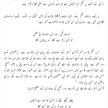
سرخی کے تحت یہ نظم ‘نورِ فرقاں ہے جو سب نوروں سے اجلیٰ نکلا’مرقوم ہے۔
یہ ایک مردّف نظم ہے۔ یہی ردیف (نکلا) غالبؔ کی غزل ‘شوق،ہر رنگ، رقیبِ سروساماں
نکلا’میں بھی ہے۔ غالبؔ کی اسی غزل کا وہ خوبصورت شعر ہے:
بوئے گُل، نالہ دل ،دُودِ چراغِ محفل
جو تری بزم سے نکلا، سو پریشاں نکلا
اس نظم کا ہر شعر قرآن کریم کے اوصاف کے بیان میں لاجواب ہے۔ بالخصوص توحید
باری تعالیٰ کےدنیا سے کُوچ کرجانے کے لیے پودے کے مرجھانے کی علامت بڑی دل سوز اور
درد انگیز ہے۔ پانی، جو نباتات کے لیے بھی زندگی کا پیام ہے اس کی دست یابی پر ‘چشمہ اصفیٰ’
کے الفاظ فرحت کا ان مول احساس پیدا کرتے ہیں۔حضورؑ نے اِن اشعار سے پیشتر فرمایا تھا کہ
‘‘جس قدر سورہ اخلاص کی ایک سطر میں مضمون توحید بھرا ہواہے۔ وہ تمام توریت بلکہ ساری
بائیبل میں نہیں پایا جاتا۔ ’’
قرآن کریم کے مقابلے میں توریت اور انجیل کی معذوری کے متعلق فرمایا:
پہلے سمجھے تھے کہ موسیٰ کا عصا ہے فرقاں
پھر جو سوچا تو ہراک لفظ مسیحا نکلا