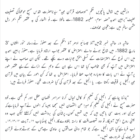
درِّثمین میں شامل پانچویں نظم ‘‘اوصافِ قرآنِ مجید’’ سیّدناحضرت اقدس مسیح موعودؑکی تصنیفِ
لطیف‘‘براہینِ احمدیہ’’حصّہ سوم، مطبوعہ 1882ءسے ماخوذ ہے۔نو اشعار کی یہ مختصر نظم بحر رمل
مثمن سالم میں ہے:مخبون محذوف۔
حاشیہ در حاشیہ نمبر 2میں‘آؤ عیسائیو ادھر آؤ ’نظم کے بعد حضورؑ نےرسالہ ‘نور افشاں ’3
مارچ 1882ء میں شائع ہونے والے اعتراض کا مختصر جواب ارشاد فرمایا ہے۔حضورؑ براہینِ احمدیہ
میں اس نوع کے اعتراضات کے تسلی بخش جوابات دے چکے تھے۔ لیکن اِن صاحب نے اپنے
اعتراض میں آپؑ کو بھی مخاطب کیا تھا اس لیے اِن کے وہم کے ازالے کےلیے مختصر طور
پرآپؑ نے اس بات کا دوبارہ جواب عطا فرمایا۔ اعتراض یہ تھا کہ کن امور کے بیان میں قرآن
مجید انجیل پر فوقیت رکھتا ہے۔ یا انجیل کے بعد قرآن کی کیا ضرورت تھی۔ حضورؑ فرماتے ہیں:
‘‘جاننا چاہیے کہ انجیل کی تعلیم کو کامل خیال کرنا سراسر نقصانِ عقل اور کم فہمی ہے۔خود
حضرت مسیح نے انجیل کی تعلیم کو مبرّا عن النقصان نہیں سمجھا جیسا کہ انہوں نےآپ فرمایاہےکہ
میری اور بہت سی باتیں ہیں کہ میں تمہیں کہوں۔پرتماُن کی برداشت نہیں کرسکتے لیکن جب وہ
یعنی روح الحق آویگا۔تو وہ تمہیںصداقت کا راستہ بتلاوےگا۔انجیل یوحنّاباب ۱۶۔آیت ۱۴،۱۳،۱۲۔
اب فرمائیےکیا یہی انجیل ہےکہ جو تمام دینی صداقتوں پر حاوی ہےجس کے ہوتےہوئے قرآن
شریف کی ضرورت نہیں۔’’