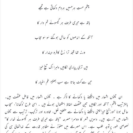
چشمِ مستِ ہرحسیں ہردم دکھاتی ہے تجھے
ہاتھ ہے تیری طرف ہر گیسوئے خم دار کا
آنکھ کے اندھوں کو حائل ہوگئے سَو سَو حجاب
ورنہ تھا قبلہ ترا رُخ کافرو دیندار کا
ہیں تری پیاری نگاہیں دلبرا اِک تیغِ تیز
جن سےکٹ جاتا ہے سب جھگڑا غمِ اغیار کا
ان تینوں اشعار میں دیکھنے یا دکھانے کا ذکر ہے ۔ تینوں اشعار میں فاعل مختلف ہیں۔
بالترتیب چشم، آنکھ اور نگاہیں تین مختلف الفاظ استعمال ہوئے ہیں ۔ اسی طرح ‘دکھانا’، ‘حجاب
حائل ہونا ’اور‘تیغِ تیز’یعنی دیکھنے یا دکھانے سے متعلق فعل، محاورہ اور ترکیب، ترتیب سے تینوں
اشعار میں آرہے ہیں۔ دسویں شعر کا دوسرا مصرعہ ‘‘ہاتھ ہے تیری طرف ہر گیسوئے خمدار کا’’
خصوصی طور پرتوجہ طلب ہے۔ اس مصرعے میں حضورؑ نے مظاہرِ قدرت کے خداتعالیٰ ہی کی