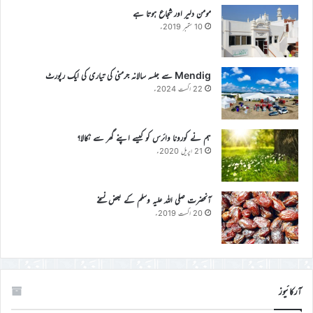
مومن دلیر اور شجاع ہوتا ہے
10 ستمبر 2019ء
Mendig سے جلسہ سالانہ جرمنی کی تیاری کی ایک رپورٹ
22 اگست 2024ء
ہم نے کورونا وائرس کو کیسے اپنے گھر سے نکالا؟
21 اپریل 2020ء
آنحضرت صلی اللہ علیہ وسلم کے بعض نسخے
20 اگست 2019ء
آرکائیوز