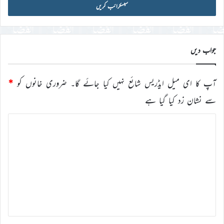
آئی
ڈی
درج
کریں
جواب دیں
آپ کا ای میل ایڈریس شائع نہیں کیا جائے گا۔
ضروری خانوں کو
*
سے نشان زد کیا گیا ہے
ت
ب
ص
ر
ہ
*