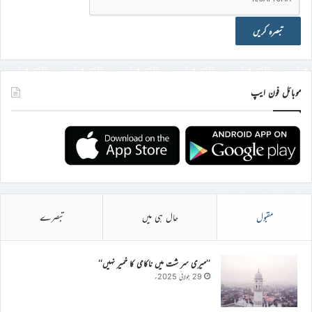
موبائل فون ایپ
مقبول
حال ہی میں
تبصرے
’’میری سر شت میں ناکامی کا خمیر نہیں‘‘
29 جولائی 2025ء