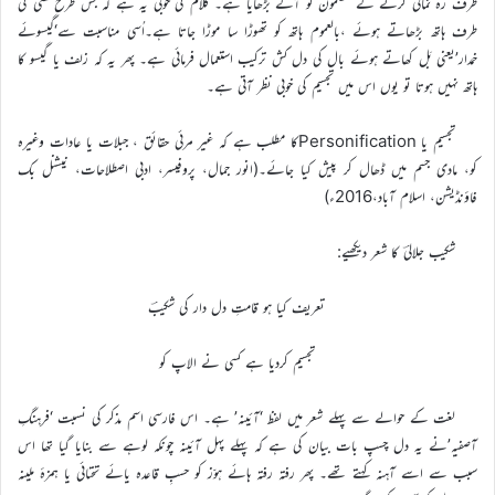
طرف رہ نمائی کرنے کے مضمون کو آگے بڑھایا ہے۔ کلام کی خوبی یہ ہے کہ جس طرح کسی کی
طرف ہاتھ بڑھاتے ہوئے ،بالعموم ہاتھ کو تھوڑا سا موڑا جاتا ہے۔اُسی مناسبت سے‘گیسوئے
خمدار’یعنی بَل کھاتے ہوئے بال کی دل کش ترکیب استعمال فرمائی ہے۔ پھر یہ کہ زلف یا گیسو کا
ہاتھ نہیں ہوتا تو یوں اس میں تجسیم کی خوبی نظر آتی ہے۔
تجسیم یا Personificationکا مطلب ہے کہ غیر مرئی حقائق ، جبلات یا عادات وغیرہ
کو، مادی جسم میں ڈھال کر پیش کیا جائے۔(انور جمال، پروفیسر، ادبی اصطلاحات، نیشنل بک
فاؤنڈیشن، اسلام آباد،2016ء)
شکیب جلالیؔ کا شعر دیکھیے:
تعریف کیا ہو قامتِ دل دار کی شکیبؔ
تجسیم کردیا ہے کسی نے الاپ کو
لغت کے حوالے سے پہلے شعر میں لفظ ‘آئینہ’ ہے۔ اس فارسی اسم مذکر کی نسبت ‘فرہنگِ
آصفیہ’نے یہ دل چسپ بات بیان کی ہے کہ پہلے پہل آئینہ چونکہ لوہے سے بنایا گیا تھا اس
سبب سے اسے آہنہ کہتے تھے۔ پھر رفتہ رفتہ ہائے ہوّز کو حسبِ قاعدہ یائے تحتائی یا ہمزۂ ملینہ