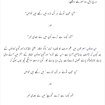
درج ذیل دو مصرعے دیکھیے:
‘‘کیا عجب تُونے ہر اِک ذرّہ میں رکھے ہیں خواص’’
اور
‘‘شور کیسا ہے ترے کوچہ میں لے جلدی خبر’’
ان دونوں مصرعوں میں علمِ صرف کا قاعدہ ‘امالہ’ لاگو ہوگا۔ یعنی لفظ‘ذرّہ’اور‘کُوچہ’دونوں کے
بعد کیوں کہ (حرفِ جار)‘میں’آرہا ہے اس لیے ‘ذرّہ’ اور‘کُوچہ’دونوں الفاظ کے آخر میں آنے والی
ہائے ہوّز(ہ)کو یائے مجہول (ے)سے بدل دیا جائے گا۔ گویا درست ادائیگی کچھ یوں ہوگی کہ
کیا عجب تُونے ہر اِک ‘ذرّے ’ میں رکھے ہیں خواص
اور
شور کیسا ہے ترے ’کُوچے‘ میں لے جلدی خبر