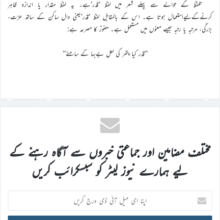
تلفّظ کے حوالے سے پہلے شعر میں لفظ ‘قَدَر’ہے۔ یہ لفظ مقدار یا اندازہ ظاہر
کرنےکےلیےاستعمال ہوتا ہے۔ اس کے بالمقابل لفظ ‘قَدْر’یعنی دال ساکن کے ساتھ عزت،
بزرگی، مرتبہ یا رتبہ جیسے معنوں میں مستعمل ہے۔ حضورؑ کا مصرعہ ہے:
’’قَدْر کیا پتھر کی لعلِ بےبہا کے سامنے‘‘
مختلف مضامین اور جماعتی خبروں سے آگاہ رہنے کے
لیے ہمارے نیوز لیٹر کو سبسکرائب کریں
اپنا
ای
میل