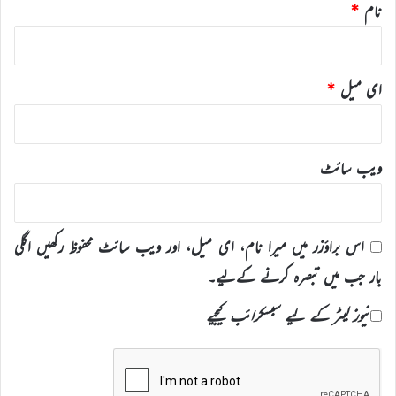
نام
*
ای میل
*
ویب‌ سائٹ
اس براؤزر میں میرا نام، ای میل، اور ویب سائٹ محفوظ رکھیں اگلی
بار جب میں تبصرہ کرنے کےلیے۔
نیوز لیٹر کے لیے سبسکرائب کیجیے