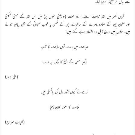
سے بدل کر آئینہ کردیا گیا۔
نویں شعر میں لفظ ‘ملاحت’ ہے۔ اردو لغت (تاریخی اصول پر) میں اس لفظ کے معنی نمکینی
اور سلون پن کے علاوہ چہرے کے سانولے پن کے حُسن یا خوب صورتی کے بھی بیان ہوئے
ہیں۔ مثال میں درج ذیل دو اشعار دیے گئے ہیں:
صباحت میں دے توں ملاحت کا آب
رکھیا حسن کے تیغ کا جگ پہ داب
(علی نامہ)
نہ ہوئے کیوں شور دل کی بانسلی میں
ملاحت کا سلونا کان پہنچا
(کلیاتِ سراج)