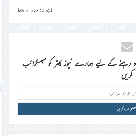
(رپورٹ: عرفان احمد خان)
اہ رہنے کے لیے ہمارے نیوز لیٹر کو سبسکرائب
کریں