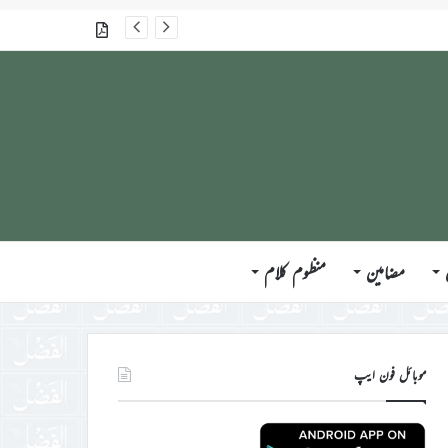
گذشتہ شمارے
مضامین
منظوم کلام
موبائل فون ایپ