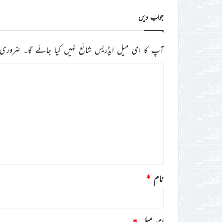
جواب دیں
آپ کا ای میل ایڈریس شائع نہیں کیا جائے گا۔
ضروری 
ت
ب
ص
ر
ہ
*
نام
*