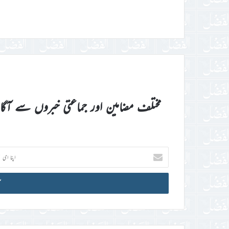
مختلف مضامین اور جماعتی خبروں سے آگ
اپنا
ای
میل
آئی
ڈی
درج
کریں