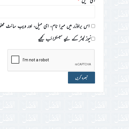
ای میل
*
اس براؤزر میں میرا نام، ای میل، اور ویب سائٹ محف
نیوز لیٹر کے لیے سبسکرائب کیجیے