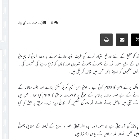
0
ایک منٹ سے بھی پہلے
Print
Share via Email
Faceb
X
 اللہ کو تبلیغ کے نئے ذرائع اختیار کرنے کی طرف توجہ دلاتے ہوئے ہدایت فرمائی کہ چیریٹی
س کے لیے حضور انور نے چھوٹے چھوٹے شہروں اور گاؤں کو ترجیح دینے کی نصیحت کی ۔
نوں سکیموں کو اپنے لائحہ عمل میں شامل کر چکی ہیں۔
ی واک برائے امن کا اہتمام کرتی ہے ۔ اپنی اس سکیم کو پُر کشش بنانے اور جلسہ سالانہ کے
کرنے کے لیے جلسہ سالانہ برطانیہ کے موقع پر خوبصورت نمائش کا اہتمام کیا تھا ۔ جس میں
کے نتیجہ میں حاصل ہونے والے ثمرات کی تفصیل کو انتہائی دیدہ زیب طریق پر پیش کیا گیا
ز کی آمد ہوتی ہے جو حضور انور ایدہ اللہ تعالیٰ بنصر ہ العزیز کے فیصلہ کے مطابق چھوٹی