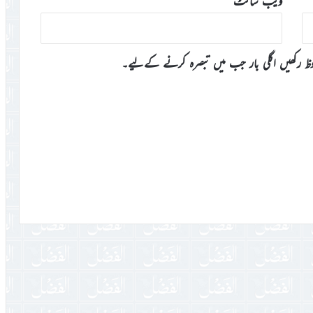
ویب‌ سائٹ
وظ رکھیں اگلی بار جب میں تبصرہ کرنے کےلیے۔