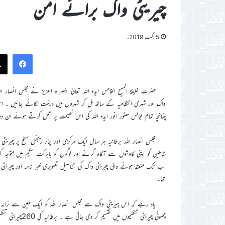
چیریٹی واک برائے امن
5 اگست 2019ء
ook
حضرت خلیفۃ المسیح الخامس ایدہ اللہ تعالیٰ بنصر ہ العزیز نے مجلس انصار
واک اور شہری انتظامیہ کے ساتھ مل کر شہروں میں درخت لگائے جائیں ۔ ا
چنانچہ تمام مجالس حضور انور ایدہ اللہ کی اس نصیحت پر عمل کرتے ہوئے ان دو
مجلس انصار اللہ برطانیہ ہر سال ایک مرکزی اور چار ریجنل سطح پر چیریٹ
شاملین کو اپنی کاوشوں سے آگاہ کرنے اور لوگوں کو بابرکت سکیم میں متوجہ 
اب تک منعقد ہونے والی چیریٹی واک کی تفاصیل تصویری خبر نامہ اور چیریٹی 
تھا۔
یاد رہے کہ اس چیریٹی واک سے مجلس انصار اللہ کو ایک ملین سے زائد پاؤنڈ
چھوٹی چیریٹی تنظیموں میں تقسیم کر دی جاتی ہے ۔ برطانیہ کی 260چیریٹی تنظیمیں مجلس انصار اللہ برطانیہ کے پاس رجسٹرڈ ہیں۔