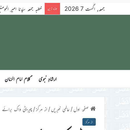
جمعہ, اگست 7 2026
خطبہ جمعہ سیّدنا امیر المومنین ح
تازہ ترین
ارشادِ نبوی
ؑکلام امام الزمان
صفحۂ اول
/
عالمی خبریں
/
از مرکز
/
چیریٹی واک برائے 
از مرکز