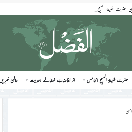
ضرت خلیفۃ المسیح الخامس ایّدہ اللہ تعالیٰ بنصرہ العزیز فرمودہ 17؍جولائی 2026ء
حضرت خلیفۃ المسیح الخامس
از افاضاتِ خلفائے احمدیت
عالمی خبریں
امن