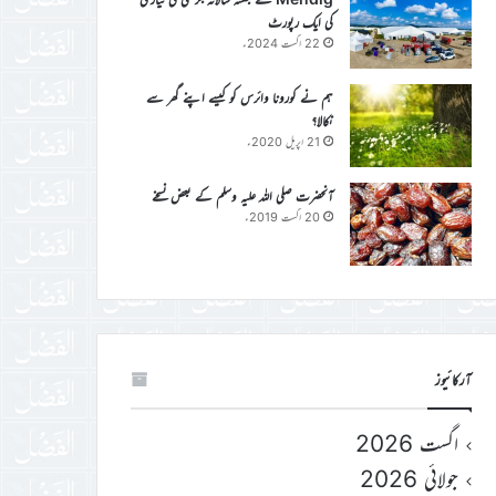
کی ایک رپورٹ
22 اگست 2024ء
ہم نے کورونا وائرس کو کیسے اپنے گھر سے
نکالا؟
21 اپریل 2020ء
آنحضرت صلی اللہ علیہ وسلم کے بعض نسخے
20 اگست 2019ء
آرکائیوز
اگست 2026
جولائی 2026