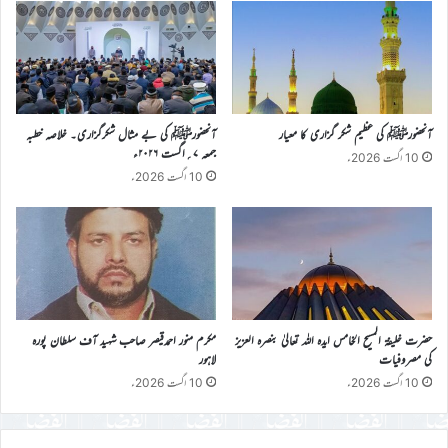
آنحضورﷺ کی عظیم شکر گزاری کا معیار
آنحضورﷺ کی بے مثال شکرگزاری۔ خلاصہ خطبہ
جمعہ ۷؍اگست ۲۰۲۶ء
10 اگست 2026ء
10 اگست 2026ء
حضرت خلیفۃ المسیح الخامس ایدہ اللہ تعالیٰ بنصرہ العزیز
مکرم منور احمدقیصر صاحب شہید آف سلطان پورہ
کی مصروفیات
لاہور
10 اگست 2026ء
10 اگست 2026ء