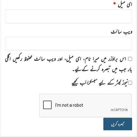
ای میل
*
ویب‌ سائٹ
اس براؤزر میں میرا نام، ای میل، اور ویب سائٹ محفوظ رکھیں اگلی
بار جب میں تبصرہ کرنے کےلیے۔
نیوز لیٹر کے لیے سبسکرائب کیجیے