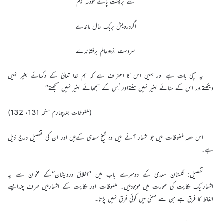
گہے برپشت پائے خودنہ بینم
اگردرویش بریک حال ماندے
سردست ازدوعالم برفشاندے
یہ سچی بات ہے اور ہمیں اس کا اعتراف ہے کہ ہم خدا تعالیٰ کے دکھائے بغیر نہیں
دیکھتےاور اس کے سنائے بغیر نہیں سنتےاور اُس کے سمجھائے بغیر نہیں سمجھتے‘‘
(ملفوظات جلدچہارم صفحہ 131، 132)
اس حصہ ملفوظات میں جو اشعار آئے ہیں وہ شیخ سعدی کےہیں اور ان کی تفصیل درج ذیل
ہے۔
تفصیل: گلستان سعدی کے دوسرے باب میں ’’اخلاق درویشان‘‘کے عنوان سے یہ
اشعارایک حکایت کی صورت میں موجودہیں۔ ملفوظات اور حکایت کے اشعارمیں صرف چندایسے
الفاظ کا فرق ہے جن سے معنی میں کوئی فرق نہیں پڑتا۔