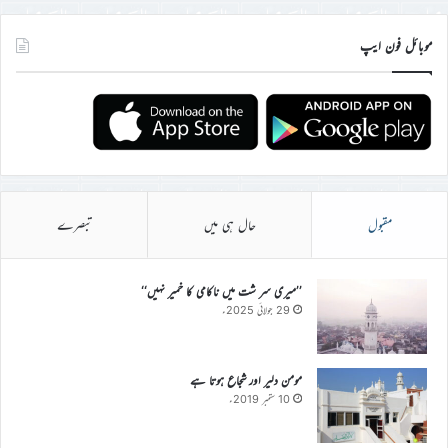
موبائل فون ایپ
مقبول
حال ہی میں
تبصرے
’’میری سر شت میں ناکامی کا خمیر نہیں‘‘
29 جولائی 2025ء
مومن دلیر اور شجاع ہوتا ہے
10 ستمبر 2019ء