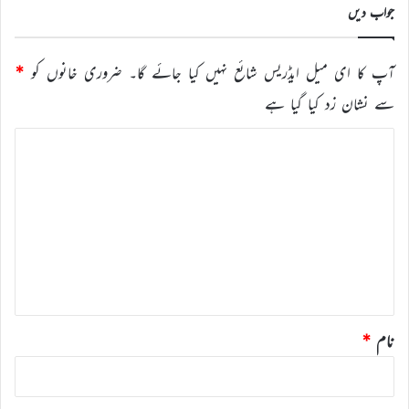
جواب دیں
آپ کا ای میل ایڈریس شائع نہیں کیا جائے گا۔
ضروری خانوں کو
*
سے نشان زد کیا گیا ہے
ت
ب
ص
ر
ہ
*
نام
*