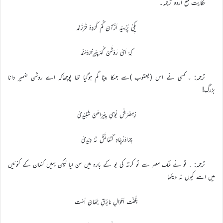
حکایت مع اردو ترجمہ۔
یِکِیْ پُرْسِیْد اَزْآنْ گُمْ کَرْدِہْ فَرْزَنْد
کِہْ اَیْ رَوْشَنْ گُہَرْپِیْرِخِرَدْمَنْد
ترجمہ: ۔ کسی نے اس (یعقوب )سے جسکا بیٹا گم ہوگیا تھا پوچھاکہ اے روشن ضمیر دانا
بزرگ!
زِمِصْرَشْ بُوْیِ پِیْرَاھَنْ شَنِیْدِیْ
چِرَادَرْچَاہِ کَنْعَانَشْ نَہْ دِیْدِیْ
ترجمہ: ۔ تو نے ملک مصر سے تو کرتہ کی بو کے بارہ میں سن لیا لیکن یہیں کنعان کے کنوئیں
میں اسے کیوں نہ دیکھا
بِگُفْت اَحْوَالِ مَابَرْقِ جَھَانْ اَسْت