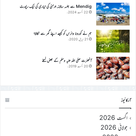
Mendig سے جلسہ سالانہ جرمنی کی تیاری کی ایک رپورٹ
22 اگست 2024ء
ہم نے کورونا وائرس کو کیسے اپنے گھر سے نکالا؟
21 اپریل 2020ء
آنحضرت صلی اللہ علیہ وسلم کے بعض نسخے
20 اگست 2019ء
آرکائیوز
اگست 2026
جولائی 2026