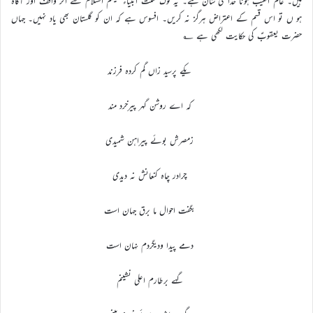
ہیں۔ عالم الغیب ہونا خدا کی شان ہے۔ یہ لوگ سنت انبیاء علیہم السلام سے اگر واقف اور آگاہ
ہو ں تو اس قسم کے اعتراض ہرگز نہ کریں۔ افسوس ہے کہ ان کو گلستان بھی یاد نہیں۔ جہاں
حضرت یعقوبؑ کی حکایت لکھی ہے ؂
یکے پرسید زاں گم کردہ فرزند
کہ اے روشن گہر پیرخرد مند
زمصرش بوئے پیراہن شمیدی
چرادر چاہ کنعانش نہ دیدی
بگفت احوال ما برق جہان است
دمے پیدا ودیگردم نہان است
گہے برطارم اعلی نشینم