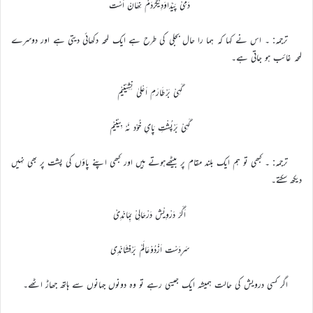
دَمِیْ پَیْدَاوَدِیْگَرْدَمْ نِھَانْ اَسْت
ترجمہ: ۔ اس نے کہا کہ ہما را حال بجلی کی طرح ہے ایک لمحہ دکھائی دیتی ہے اور دوسرے
لمحہ غائب ہو جاتی ہے۔
گَہِیْ بَرْطَارَمِ اَعْلیٰ نِشِیْنِیْم
گَہِیْ بَرْپُشْتِ پَایِ خُوْد نَہْ بِیْنِیْم
ترجمہ: ۔ کبھی تو ہم ایک بلند مقام پر بیٹھےہوتے ہیں اور کبھی اپنے پاؤں کی پشت پر بھی نہیں
دیکھ سکتے۔
اَگَرْ دَرْوِیْش دَرْحَالِیْ بِمَانْدِیْ
سَرِدَسْت اَزْدُوْعَالَمْ بَرْفِشَانْدِی
اگر کسی درویش کی حالت ہمیشہ ایک جیسی رہے تو وہ دونوں جہانوں سے ہاتھ جھاڑ اٹھے۔