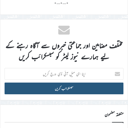
٭…٭…٭
مختلف مضامین اور جماعتی خبروں سے آگاہ رہنے کے
لیے ہمارے نیوز لیٹر کو سبسکرائب کریں
اپنا
ای
میل
آئی
ڈی
درج
کریں
متعلقہ مضمون