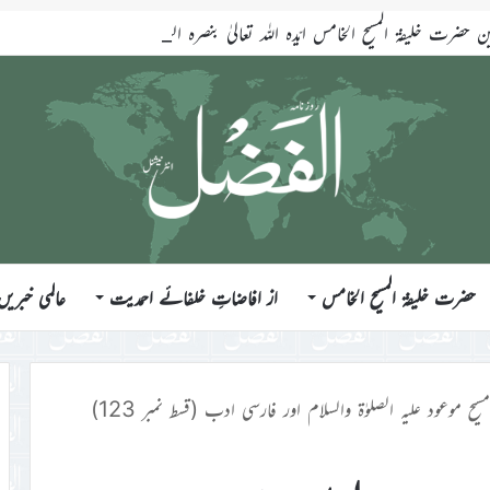
ضرت خلیفۃ المسیح الخامس ایّدہ اللہ تعالیٰ بنصرہ العزیز فرمودہ 17؍جولائی 2026ء
حضرت خلیفۃ المسیح الخامس
از افاضاتِ خلفائے احمدیت
عالمی خبریں
موعود علیہ الصلوٰۃ والسلام اور فارسی ادب (قسط نمبر 123)