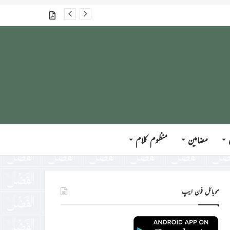
گذشتہ شمارے
مضامین
منظوم کلام
موبائل فون ایپ