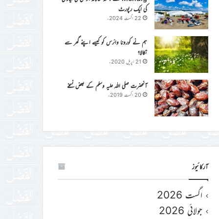
کی ایک رپورٹ
22 اگست 2024ء
ہم نے کورونا وائرس کو کیسے اپنے گھر سے
نکالا؟
21 اپریل 2020ء
آنحضرت صلی اللہ علیہ وسلم کے بعض نسخے
20 اگست 2019ء
آرکائیوز
اگست 2026
جولائی 2026