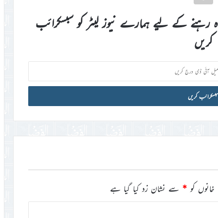
اہ رہنے کے لیے ہمارے نیوز لیٹر کو سبسکرائب
کریں
خانوں کو
*
سے نشان زد کیا گیا ہے