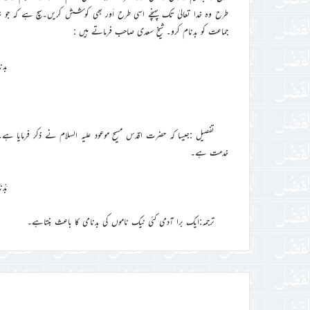
طرح وہ خدا تعالیٰ تک پہنچے اسی طرح اَور بھی کوشش کریں۔سچ ہے کہ جو خد
جماعت کو بدنام کرو۔ شیخ سعدی صاحب فرماتے ہیں :
بدن
تفصیل :جیسا کہ حضرت اقدس مسیح موعود علیہ السلام نے ذکر فرمایا ہے
خدمت ہے۔
بَدْن
ترجمہ:ایک برا آدمی کئی نیک ناموں کی بدنامی کا باعث بنتاہے۔