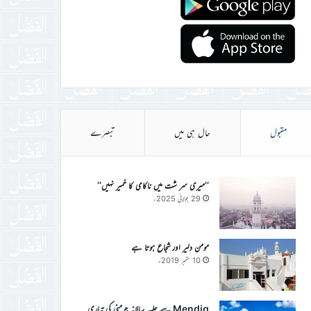
مقبول
حال ہی میں
تبصرے
’’میری سر شت میں ناکامی کا خمیر نہیں‘‘
29 جولائی 2025ء
مومن دلیر اور شجاع ہوتا ہے
10 ستمبر 2019ء
Mendig سے جلسہ سالانہ جرمنی کی تیاری