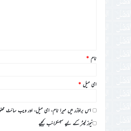
ب
ص
ر
ہ
*
نام
*
ای میل
*
اس براؤزر میں میرا نام، ای میل، اور ویب سائٹ محف
نیوز لیٹر کے لیے سبسکرائب کیجیے