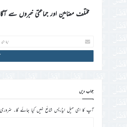
مختلف مضامین اور جماعتی خبروں سے آگ
اپنا
ای
میل
آئی
ڈی
درج
کریں
جواب دیں
آپ کا ای میل ایڈریس شائع نہیں کیا جائے گا۔
ضروری 
ت