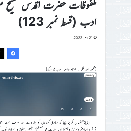
ملفوظات حضرت اقدس مسیح موعود
ادب (قسط نمبر 123)
21 دسمبر 2022ء
ook
(محمود احمد طلحہ ۔ استاد جامعہ احمدیہ یو کے)
فرمایا:’’انسان کو چاہیئے کہ ساری کمندوں کو جلا دے اور صرف محبت
نوحؑ و ابراہیمؑ وموسیٰؑ وعیسیٰؑ اور حضرت محمد مصطفیٰ علیہم الصلوٰۃ و السلام