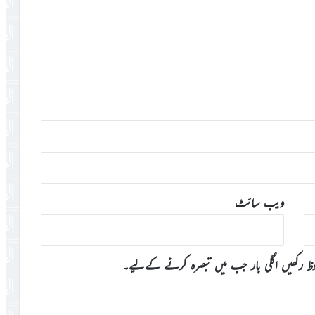
ویب‌ سائٹ
وظ رکھیں اگلی بار جب میں تبصرہ کرنے کےلیے۔