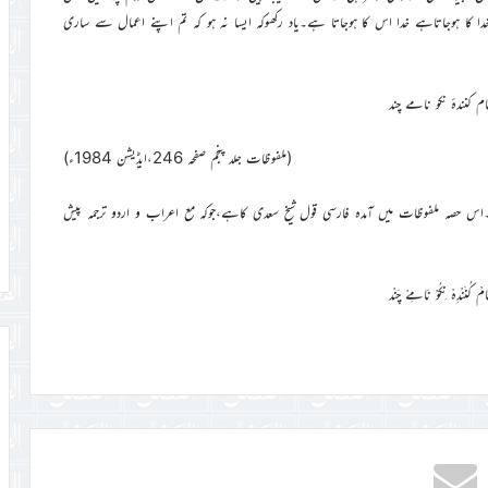
ا کا ہوجاتاہے خدا اس کا ہوجاتا ہے۔یاد رکھوکہ ایسا نہ ہو کہ تم اپنے اعمال سے ساری
ام کنندۂ نکو نامے چند
(ملفوظات جلد پنجم صفحہ 246،ایڈیشن 1984ء)
۔اس حصہ ملفوظات میں آمدہ فارسی قول شیخ سعدی کاہے،جوکہ مع اعراب و اردو ترجمہ پیش
َامْ کُنَنْدِہْ نِکُوْ نَامِےْ چَنْد