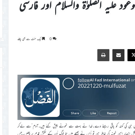
 علیہ الصلوٰۃ والسلام اور فارسی
0
ایک منٹ سے بھی پہلے
Print
Share via Email
Faceb
X
 الٰہی ہی کی کمند کو باقی رہنے دے۔خدا نے بہت سے نمونے پیش کئے ہیں۔آدم ؑسے لےکر
 تک کل انبیاء اسی نمونہ کی خاطر ہی تو اُس نے بھیجے ہیں تا لوگ اُن کے نقش قدم پر چلیں۔جس