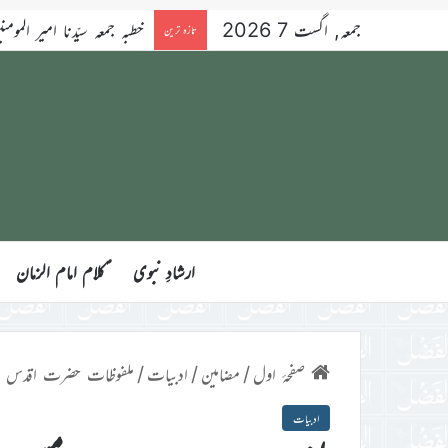
جمعہ, اگست 7 2026
خطبہ جمعہ سیّدنا امیر المومنین ح
تازہ ترین
ارشادِ نبوی
ؑکلام امام الزمان
صفحۂ اول
/
مضامین
/
ادبیات
/
ملفوظات حضرت اقدس مسیح 
ادبیات