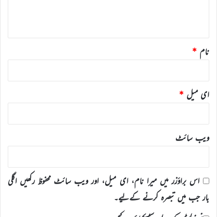
ہ
*
نام
*
ای میل
*
ویب‌ سائٹ
اس براؤزر میں میرا نام، ای میل، اور ویب سائٹ محفوظ رکھیں اگلی
بار جب میں تبصرہ کرنے کےلیے۔