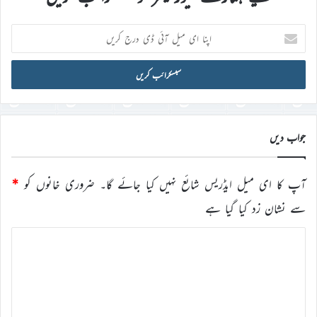
اپنا
ای
میل
آئی
ڈی
درج
کریں
جواب دیں
آپ کا ای میل ایڈریس شائع نہیں کیا جائے گا۔
ضروری خانوں کو
*
سے نشان زد کیا گیا ہے
ت
ب
ص
ر