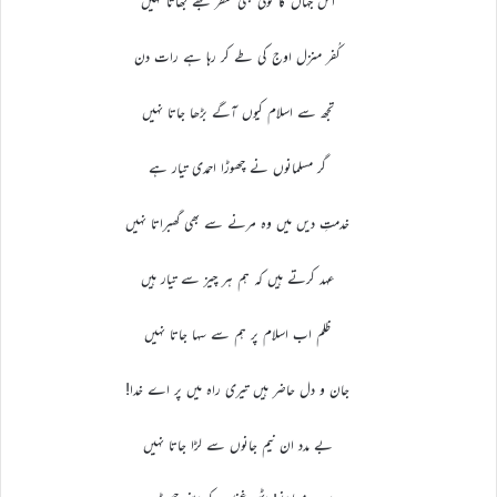
اس جہاں کا کوئی بھی منظر مجھے بھاتا نہیں
کُفر منزل اوج کی طے کر رہا ہے رات دن
تجھ سے اسلام کیوں آگے بڑھا جاتا نہیں
گر مسلمانوں نے چھوڑا احمدی تیار ہے
خدمتِ دیں میں وہ مرنے سے بھی گھبراتا نہیں
عہد کرتے ہیں کہ ہم ہر چیز سے تیار ہیں
ظلم اب اسلام پر ہم سے سہا جاتا نہیں
جان و دل حاضر ہیں تیری راہ میں پر اے خدا!
بے مدد ان نیم جانوں سے لڑا جاتا نہیں