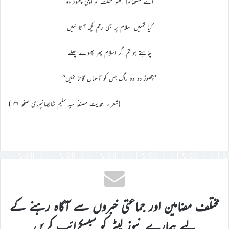
اے مسلمانو! اٹھو غفلت کو اپنی چھوڑ دو
کیا تمہیں اسلام پر بھی رحم کچھ آتا نہیں
چاہتے ہو تم اگر اسلام پھر پھولے پھلے
’’چھوڑ دو وہ راگ جس کو آسماں گاتا نہیں‘‘
(شعراء احمدیت مصنفہ سید سلیم شاہجہانپوری صفحہ ۱۴۶)
مختلف مضامین اور جماعتی خبروں سے آگاہ رہنے کے
لیے ہمارے نیوز لیٹر کو سبسکرائب کریں