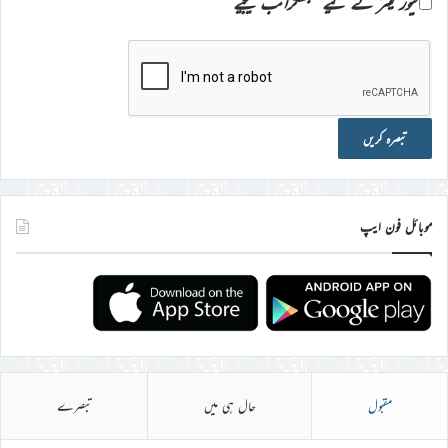
نیوز لیٹر کے لیے سبسکرائب کیجیے
موبائل فون ایپ
مقبول
حال ہی میں
تبصرے