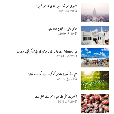
’’میری سر شت میں ناکامی کا خمیر نہیں‘‘
29 جولائی 2025ء
مومن دلیر اور شجاع ہوتا ہے
10 ستمبر 2019ء
Mendig سے جلسہ سالانہ جرمنی کی تیاری کی ایک رپورٹ
22 اگست 2024ء
ہم نے کورونا وائرس کو کیسے اپنے گھر سے نکالا؟
21 اپریل 2020ء
آنحضرت صلی اللہ علیہ وسلم کے بعض نسخے
20 اگست 2019ء