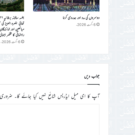
دوسروں کی مدد اور ہمدردی کرنا
تعالیٰ بنصرہ العزیز ک
6 اگست 2026ء
مبائعین اور نمائندگا
راہنمائی کا مختصر اجمال
6 اگست 2026ء
جواب دیں
آپ کا ای میل ایڈریس شائع نہیں کیا جائے گا۔
ضروری 
ت
ب
ص