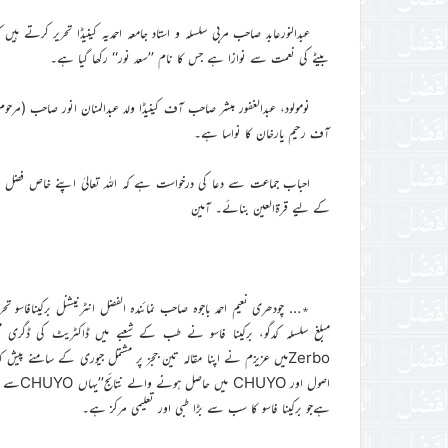
بیٹے کی نعمت سے نوازا ہے جس کا نام ’’سعد نور‘‘ رکھا گیا ہے۔
نومولود، عبدالغفور مبشر صاحب آف کینیڈا ولد عبدالمنان انور صاحب (مرح
آف رحیم یارخان کا نواسا ہے۔
احباب جماعت سے دعا کی درخواست ہے کہ اللہ تعالیٰ اپنے خاص فضل و
کے لیے قرۃالعین بنائے۔ آمین
٭… چودھری نعیم احمد باجوہ صاحب نمائندہ الفضل انٹرنیشنل برکینافاسو 
Zerboمیں عزیزم نے اپنا مقالہ تین ججز پر مشتمل جیوری کے سامنے پیش کی
ہےجو برکینا فاسو کا سب سے بڑا طبی اور تعلیمی مرکز ہے۔