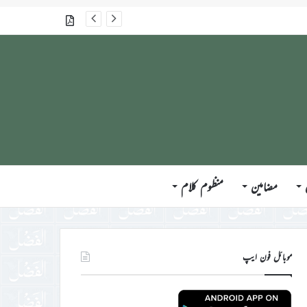
جلسہ سالانہ برطانیہ ۲۰۲۶ء کے موقع پر حضورِ انور ایّدہ الله تعالیٰ بنصرہ العزیز کی مختلف ممالک کے وفود، مہمانان ، نَو مبائعین اور نمائندگان سے ملاقاتوں اور بصیرت افروز راہنمائی کا مختصر اجمالی خاکہ
گذشتہ شمارے
مضامین
منظوم کلام
موبائل فون ایپ