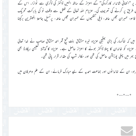
ر ‘‘انتہائی شاندار کارکردگی’’ کے اعزاز کے ساتھ انہیں ڈاکٹر کی ڈگری سے نوازا۔ اس کے
حسن طریق پر کرنے کی تعریف کی۔ عزیزم اللہ تعالیٰ کے فضل سے وقف نو کی بابرکت تحریک
، ممبران مجلس عاملہ، ذیلی تنظیموں کے ممبران مجلس عاملہ، پرنسپل جامعۃ المبشرین برکینا
ں کہ خاکسار کی بڑی بھتیجی عزیزہ نیّرہ مشتاق بنت شیخ قمر احمد مشتاق صاحب نے خدا تعالیٰ
ہ کو خاندان کا پہلا ڈاکٹر ہونے کا اعزاز حاصل ہے۔ عزیزہ کا گذشتہ تعلیمی ریکارڈ بھی
 میں پہلی پوزیشن حاصل کی تھی اور سکالر شپ کی حقدار قرار پائی تھی۔
افراد، ان کے خاندانوں اور جماعت احمدیہ کے لیے مبارک فرمائے، ان کے علم وعرفان میں
٭…٭…٭