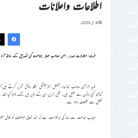
اطلاعات واعلانات
8 مئی 2025ء
ook
نوٹ: اعلانات صدر؍ امیر صاحب حلقہ؍جماعت کی تصدیق کے ساتھ آنا
نوید الرحمٰن صاحب نمائندہ الفضل انٹرنیشنل بنگلہ دیش تحریر کرتے ہیں
فضل سے طبیعت بہتر ہے۔
احبابِ جماعت سے دعا کی درخواست ہے کہ اللہ تعالیٰ موصوف کو کامل صح