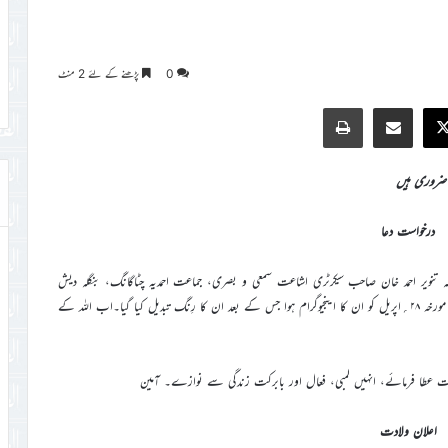
0
پڑھنے کے لئے 2 منٹ
Print
Share via Email
Faceb
X
 ضروری ہیں
درخواست دعا
 کہ تنویر احمد خان صاحب سیکرٹری اشاعت سمعی و بصری، جماعت احمدیہ چٹاگانگ، بنگلہ دیش
گذشتہ کئی دنوں سے علیل ہیں۔ قبل ازیں ان کے دل میں رِنگ ڈالا گیا تھا۔ مورخہ ۲۸؍اپریل کو ان کا اینجیوگرام ہوا جس کے بعد ان کا رِنگ تبدیل کیا گیا۔اب اللہ کے
ت عطا فرمائے، انہیں لمبی، فعال اور بابرکت زندگی سے نوازے۔ آمین
اعلان ولادت