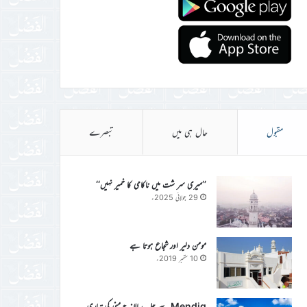
مقبول
حال ہی میں
تبصرے
’’میری سر شت میں ناکامی کا خمیر نہیں‘‘
29 جولائی 2025ء
مومن دلیر اور شجاع ہوتا ہے
10 ستمبر 2019ء
Mendig سے جلسہ سالانہ جرمنی کی تیاری