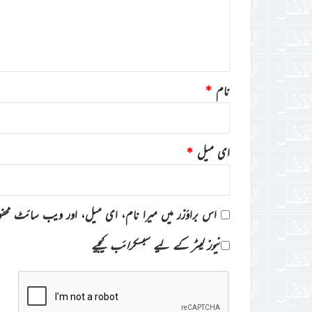
ر
ہ
*
نام
*
ای میل
*
اس براؤزر میں میرا نام، ای میل، اور ویب سائٹ محف
نیوز لیٹر کے لیے سبسکرائب کیجیے