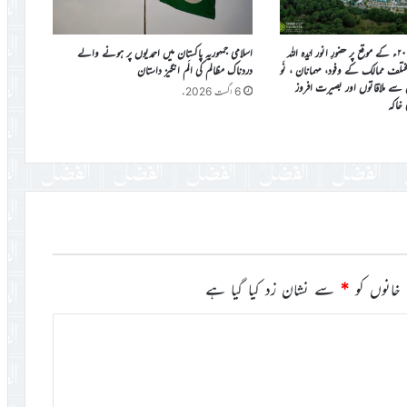
جلسہ سالانہ برطانیہ ۲۰۲۶ء کے موقع پر حضورِ انور ایّدہ الله
اسلامی جمہوریہ پاکستان میں احمدیوں پر ہونے والے
ی مختلف ممالک کے وفود، مہمانان ، نَو
دردناک مظالم کی الَم انگیز داستان
ن سے ملاقاتوں اور بصیرت افروز
6 اگست 2026ء
ی خاکہ
خانوں کو
*
سے نشان زد کیا گیا ہے