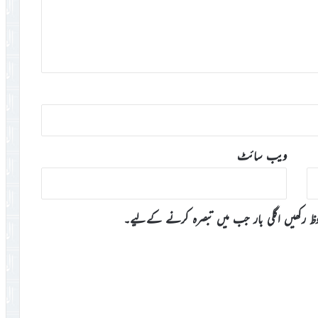
ویب‌ سائٹ
وظ رکھیں اگلی بار جب میں تبصرہ کرنے کےلیے۔