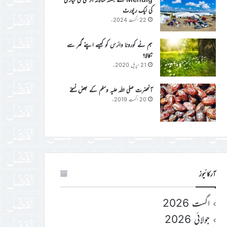
کی ایک رپورٹ
22 اگست 2024ء
ہم نے کورونا وائرس کو کیسے اپنے گھر سے
نکالا؟
21 اپریل 2020ء
آنحضرت صلی اللہ علیہ وسلم کے بعض نسخے
20 اگست 2019ء
آرکائیوز
اگست 2026
جولائی 2026