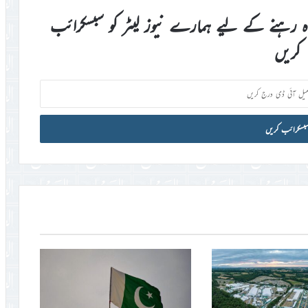
اہ رہنے کے لیے ہمارے نیوز لیٹر کو سبسکرائب
کریں