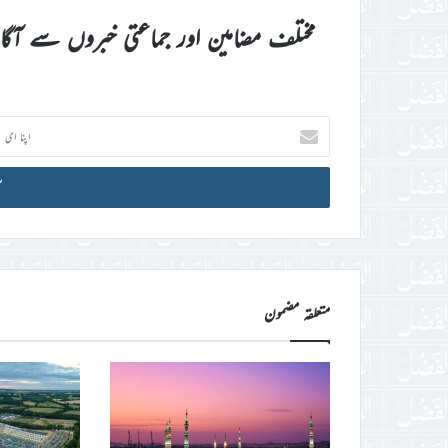
مختلف مضامین اور جماعتی خبروں سے آگ
اپنا
ای
میل
آئی
ڈی
درج
کریں
متعلقہ مضمون