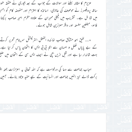
عزیزم کا مقالہ سننے اور سوالات کے جواب کے بعد جیوری نے متفقہ طور پ
ساتھ پروفیسرز نے موصوف کی عاجزی، اساتذہ کا احترام اور مفوضہ کام کو ا
میں شا مل ہے۔ تقریب میں فیملی ممبران کے علاوہ مکرم امیر صاحب برکینا فاسو
فاسو، مبلغین سلسلہ اور دیگر معززین شامل ہوئے۔
٭… لئیق احمد مشتاق صاحب نمائندہ الفضل انٹرنیشنل سرینام تحریر کرتے ہی
کے بے پایاں فضل و احسان سے ایم بی بی ایس کا امتحان پاس کر لیا ہے۔ عزیز
بہت شاندار رہا ہے اور قبل ازیں بچی نے ایف ایس سی کے امتحان میں ضلع بھر
احباب جماعت سے دعا کی درخواست ہے کہ اللہ تعالیٰ یہ اعزازات جملہ 
برکت ڈالے نیز انہیں جماعت اور انسانیت کے لیے مفید وجود بنائے۔ آمین