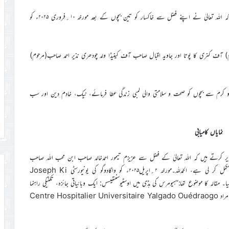
عبدالنورعابد صاحب مربی سلسلہ و استاد جامعہ احمدیہ کینیڈا تحریر کرتے ہیں کہ اللہ تعالیٰ نے اپنے فضل سے خاکسار کو تین بچوں کے بعد مورخہ ۱۰؍فروری ۲۰۲۵ء کو
وم) آف کنری کا پوتا اور جاوید اقبال صاحب آف کینیڈا ولد چودھری نذیر احمد صاحب(مرحوم)
 کرم سے بچوں کو صحت و سلامتی والی لمبی زندگی عطا فرمائے، نیک، خادم دین اور سب
نمایاں کامیابی
تحریر کرتے ہیں کہ اللہ تعالیٰ کے فضل سے عزیزم تیمور احمدخالد صاحب ابن محب اللہ صاحب
مبلغ سلسلہ کدگو، برکینا فاسو نے طب کے شعبے میں ڈاکٹریٹ کی ڈگری مکمل کر لی ہے، الحمدللہ۔مورخہ ۲؍اپریل۲۰۲۵ء کو واگادوگو کی یونیورسٹی Joseph Ki
ا۔ مقالہ کا موضوع تھا:‘‘ہیومرس کی ہڈی میں اوسٹیوسنتھیسس: ایک وبائیاتی جائزہ، تکنیکی راہنما
اصول اور CHUYO میں حاصل ہونے والے نتائج’’یہاں CHUYOسے مراد Centre Hospitalier Universitaire Yalgado Ouédraogo