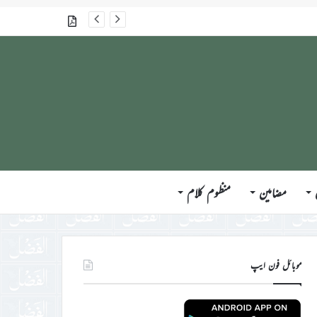
گذشتہ شمارے
مضامین
منظوم کلام
موبائل فون ایپ