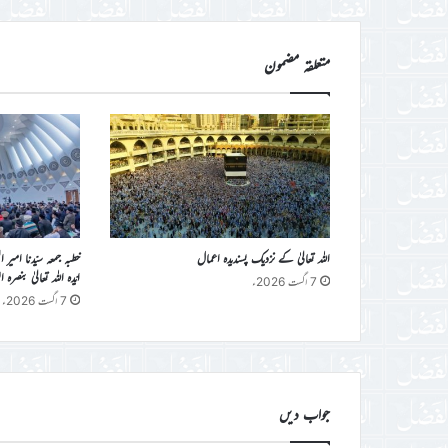
کریں
متعلقہ مضمون
اللہ تعالیٰ کے نزدیک پسندیدہ اعمال
خطبہ جمعہ سیّدنا امیر 
ایّدہ اللہ تعالیٰ بنصرہ العزیز فرمو
7 اگست 2026ء
7 اگست 2026ء
جواب دیں