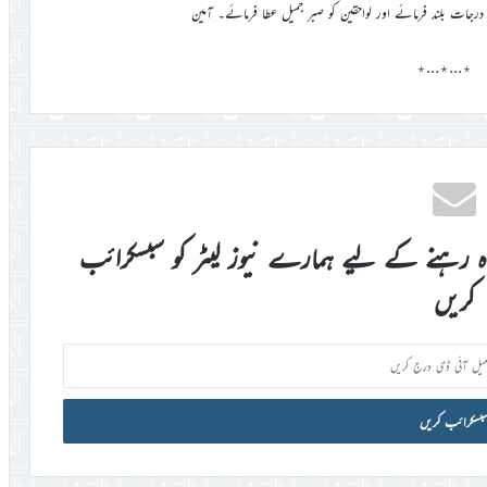
درجات بلند فرمائے اور لواحقین کو صبر جمیل عطا فرمائے۔ آمین
٭…٭…٭
اہ رہنے کے لیے ہمارے نیوز لیٹر کو سبسکرائب
کریں