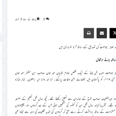
0
پڑھنے کے لئے 3 منٹ
Print
Share via Email
Faceb
X
حلقہ؍جماعت کی تصدیق کے ساتھ آنا ضروری ہیں
سانحہ ہائے ارتحال
 کہ جماعت احمدیہ فن لینڈ کے ایک مخلص خادم شایان احمد خان صاحب ابن مظفر احمد خان
صاحب (سابق نائب امیر جماعت احمدیہ پشاور شہر) بعمر ۲۹؍ سال مورخہ ۲۶؍مئی ۲۰۲۵ء کو پاکستان میں بقضائے الٰہی وفات پاگئے۔ انا للہ وانا الیہ راجعون۔ نمازِ جنازہ
ہ عبداللطیف صاحب شہیدؓ کے خاندان سے تعلق رکھتے تھے۔ کچھ سال قبل تعلیم کے سلسلہ
تھے۔ تقریباً ڈیڑھ سال قبل ان کو کینسر کی تشخیص ہوئی جس کے بعد گردوں اور پھیپھڑوں
و مسکراہٹ کے ساتھ برداشت کرتے رہے حتیٰ کہ گردوں کی شدید تکلیف کی وجہ سے لیٹنا بھی