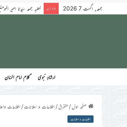
جمعہ, اگست 7 2026
خطبہ جمعہ سیّدنا امیر المومنین ح
تازہ ترین
ارشادِ نبوی
ؑکلام امام الزمان
صفحۂ اول
/
متفرق
/
اطلاعات و اعلانات
/
اطلاعات واعل
اطلاعات و اعلانات