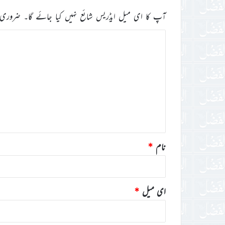
آپ کا ای میل ایڈریس شائع نہیں کیا جائے گا۔
ضروری 
ت
ب
ص
ر
ہ
*
نام
*
ای میل
*