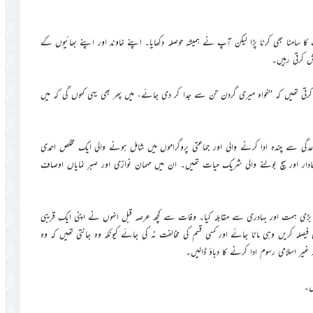
امنا بھی کرنا پڑا لیکن آپ نے ہمیشہ حوصلہ دکھایا۔ اپنے خاوند اور اپنے بھائیوں کے
 کرتی رہیں۔
تی تھیں کہ ’’خواہ میری گردن تن سے جدا کر دی جائے، میں پھر بھی یہی کہوں گی کہ میں
عدگی سے چندہ ادا کرنے والی اور جماعتی پروگراموں میں شامل ہونے والی ایک مخلص احمدی
دار اور سچ بولنے والی شریک حیات تھیں۔ ان میں مہمان نوازی اور صبر نمایاں اوصاف
نے بڑی ہمت اور بہادری سے مقابلہ کیا۔ وفات سے کچھ عرصہ قبل انہوں نے اپنی ایک قریبی
یصلہ کریں وہی مانا جائے اور کسی قسم کی مخالفت نہ کی جائے کیونکہ وہ جانتی تھیں کہ وہ
یر اسلامی رسوم ادا کرنے کا دباؤ ڈالیں۔
ں۔