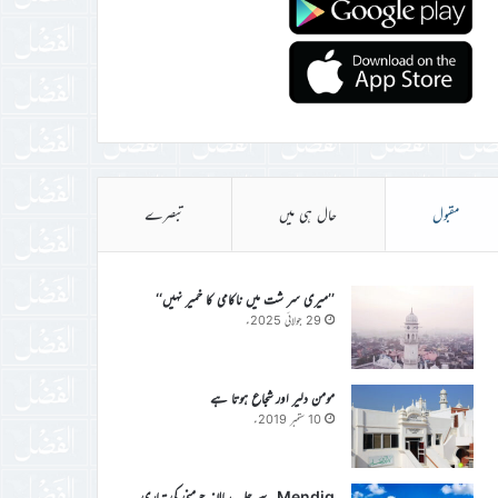
مقبول
حال ہی میں
تبصرے
’’میری سر شت میں ناکامی کا خمیر نہیں‘‘
29 جولائی 2025ء
مومن دلیر اور شجاع ہوتا ہے
10 ستمبر 2019ء
Mendig سے جلسہ سالانہ جرمنی کی تیاری