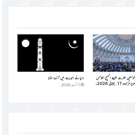
المومنین حضرت خلیفۃ المسیح الخامس
دنیائے احمدیت میں آئندہ ہفتہ
دہ 17؍جولائی 2026ء
7 اگست 2026ء