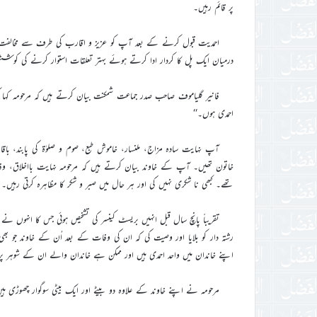
پر قائم رہیں۔
احمدیت قبول کرنے کے بعد آپ کو عزیز و اقارب کی طرف سے مخالفت کا س
درمیان ایک پل کا کردار ادا کرتے ہوئے بہتر تعلقات استوار کرنے کی کوشش
فانیر گلیاموف صاحب صدر جماعت شمکنت بیان کرتے ہیں کہ مرحومہ کہا کر
احمدی ہوں۔‘‘
آپ نہایت سادہ مزاج، ملنسار، خاموش طبع، صوم و صلوٰۃ کی پابند، باقا
خاتون تھیں۔ آپ کے خاوند بیان کرتے ہیں کہ مرحومہ نہایت بااخلاق، وفا
تھے۔ کبھی نا شکری نہیں کی اور ہر حال میں صبر و شکر کا مظاہرہ کرتی رہیں۔
تقریباً پانچ سال قبل انہیں بریسٹ کینسر کی تشخیص ہوئی جس کا انہوں 
رشتہ دار کو بلایا اور وصیت کی کہ ان کی وفات کے بعد اُن کے خاوند جو بھی ف
اپنے خاندان میں واحد احمدی ہیں اور ممکن ہے خاندان والے ان کے شوہر پر غ
مرحومہ نے اپنے خاوند کے علاوہ دو بیٹے اور ایک بیٹی سوگوار چھوڑی ہی