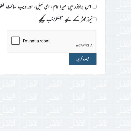
اس براؤزر میں میرا نام، ای میل، اور ویب سائٹ محف
نیوز لیٹر کے لیے سبسکرائب کیجیے