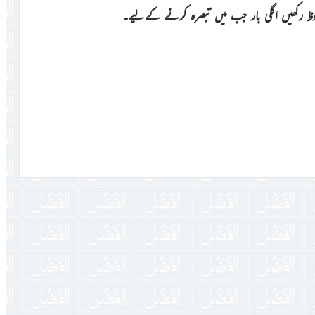
وظ رکھیں اگلی بار جب میں تبصرہ کرنے کےلیے۔