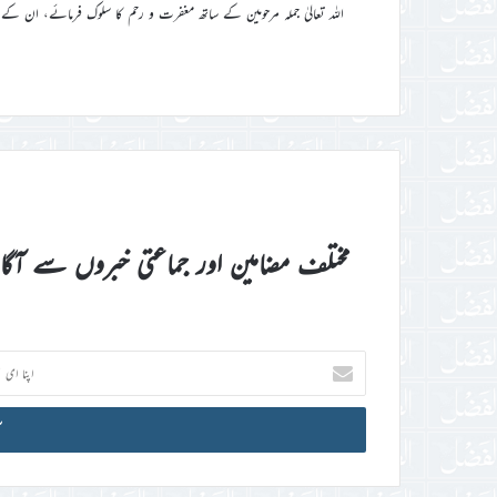
اللہ تعالیٰ جملہ مرحومین کے ساتھ مغفرت و رحم کا سلوک فرمائے، ان کے 
مختلف مضامین اور جماعتی خبروں سے آگ
اپنا
ای
میل
آئی
ڈی
درج