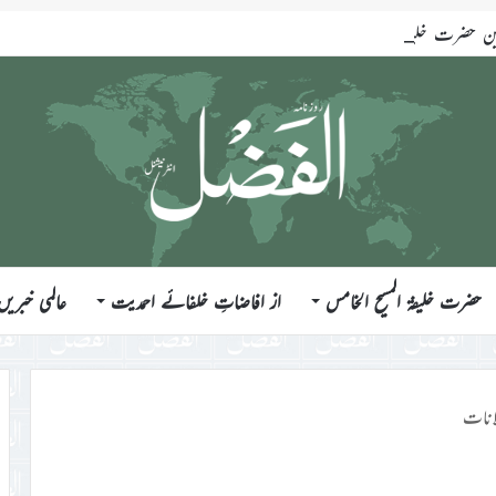
ضرت خلیفۃ المسیح الخامس ایّدہ اللہ تعالیٰ بنصرہ العزیز فرمودہ 17؍جولائی 2026ء
حضرت خلیفۃ المسیح الخامس
از افاضاتِ خلفائے احمدیت
عالمی خبریں
انات