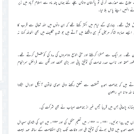
لاج سے معذرت کر لی تو پاکستان واپس چلے گئے جہاں چند ماہ سے اسلام آباد میں زیرِ
ے انہیں اپنے پاس بلا لیا۔
 پیش پیش تھے۔ بیماری کے ایام میں اکثر کہتے تھے کہ اِن دنوں میں اللہ تعالیٰ سے قرب کا
یسے صابرو شاکر مریض کم ہی دیکھنے میں آتے ہیں جو شدید تکلیف میں بھی الحمدللہ کہنا نہ
وان تھے۔ ہر ایک سے مسکرا کر ملتے اور حتی الوسع دوسروں کی مدد کی کوشش کرتے تھے۔
املہ میں بطور معتمد اور نائب صدر خدمت کی توفیق پائی اور بڑی محنت اور لگن سے فرائض سرانجام
تے ہیں کہ جماعت احمدیہ شمکنت سے تعلق رکھنے والی احمدی خاتون آئیگل اورال بیکووا
مرحومہ ۱۹۷۱ء میں جنوبی قزاقستان کے ترکستان ریجن کے آکھ باس تاؤ گاؤں میں پیدا ہوئیں۔ ۱۹۹۱ء – ۱۹۹۲ء میں تعلیم مکمل کی اور ۱۹۹۳ء میں ان کی شادی سعیدال
کے ساتھ بیعت کر کے جماعت احمدیہ میں شامل ہونے کی توفیق ملی اور وفات تک بڑی استقامت کے ساتھ عہد بیعت