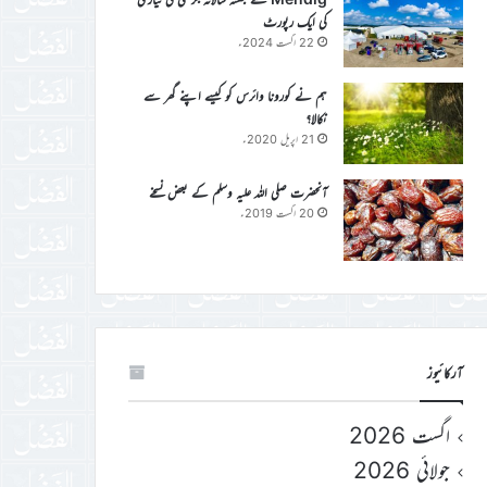
کی ایک رپورٹ
22 اگست 2024ء
ہم نے کورونا وائرس کو کیسے اپنے گھر سے
نکالا؟
21 اپریل 2020ء
آنحضرت صلی اللہ علیہ وسلم کے بعض نسخے
20 اگست 2019ء
آرکائیوز
اگست 2026
جولائی 2026