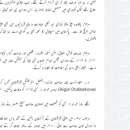
ممکن نہ رہا اور صرف بیٹھ کر ہی آرام کرتے تھے۔ جب مقامی ڈاکٹروں نے ع
علاج تھے لیکن کمزوری میں مسلسل اضافہ ہوتا رہا۔ اس دوران ہی اللہ تعالیٰ ن
مرحوم باقاعدہ پنج وقتہ نمازی نیز نفلی عبادات و مالی قربانیوں میں بھی
خاص موقع ملا ہے۔ پاکستان میں ہسپتال کا عملہ بھی یہ گواہی دے رہا تھا کہ ا
چھوڑیں۔
مرحوم نہایت خوش اخلاق، ہنس مکھ، ملنسار، مخلص اور خدمت گزار نوج
۲۰۲۱ء تا ۲۰۲۳ء کے دوران مجلس خدام الاحمدیہ فن لینڈ کی نیشنل ع
دیے۔ ہمیشہ اعلیٰ درجہ کی اطاعت کا مظاہرہ کرتے۔
٭… عطاءالرب چیمہ صاحب نمائندہ الفضل انٹرنیشنل قزاقستان تحریر کر
(Aigul Oralbekova) صاحبہ مورخہ ۷؍مئی ۲۰۲۵ء کو وفات پاگئیں۔ انا للہ وانا الیہ راجعون
اگلے روز مورخہ ۸؍مئی کو شمکنت میں یسولان صاحب مبلغ سلسلہ نے نماز جنازہ پڑھائی جس میں قریباً تیس غیر از جماعت احباب نے بھی شرکت کی۔
دا اورال خان صاحب سے ہوئی۔ ۲۰۰۰ء میں خاوند 