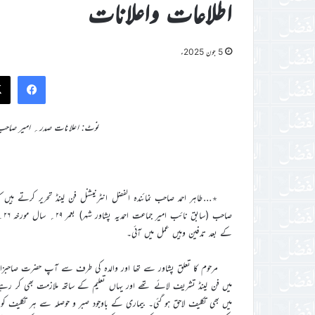
اطلاعات واعلانات
5 جون 2025ء
ook
نوٹ: اعلانات صدر؍ امیر صاحب 
٭…طاہر احمد صاحب نمائندہ الفضل انٹرنیشنل فن لینڈ تحریر کرتے ہیں
کے بعد تدفین وہیں عمل میں آئی۔
مرحوم کا تعلق پشاور سے تھا اور والدہ کی طرف سے آپ حضرت صاحبزاد
میں فن لینڈ تشریف لائے تھے اور یہاں تعلیم کے ساتھ ملازمت بھی کر رہے 
میں بھی تکلیف لاحق ہو گئی۔ بیماری کے باوجود صبر و حوصلہ سے ہر تکلیف ک