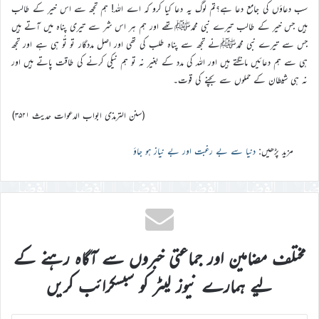
سب دعاؤں کی جامع دعا ہے؟تم لوگ یہ دعا کیا کرو کہ اے اللہ! ہم تجھ سے اس خیر کے طالب
ہیں جس خیر کے طالب تیرے نبی محمدﷺتھے اور ہم ہر اس شر سے تیری پناہ میں آتے ہیں
جس سے تیرے نبی محمدﷺنے تجھ سے پناہ طلب کی تھی اور اصل مددگار تو تُو ہی ہے اور تجھ
ہی سے ہم دعائیں مانگتے ہیں اور اللہ کی مدد کے بغیر نہ تو ہم نیکی کرنے کی طاقت پاتے ہیں اور
نہ ہی شیطان کے حملوں سے بچنے کی قوت۔
(سنن الترمذی ابواب الدعوات حدیث ۳۵۲۱)
مزید پڑھیں:
دنیا سے بے رغبت اور بے نیاز ہو جاؤ
مختلف مضامین اور جماعتی خبروں سے آگاہ رہنے کے
لیے ہمارے نیوز لیٹر کو سبسکرائب کریں