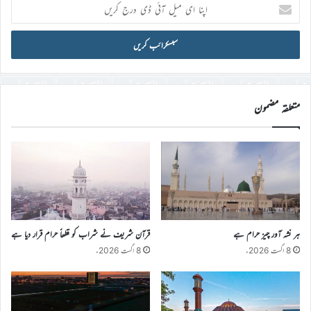
اپنا
ای
میل
آئی
ڈی
درج
کریں
متعلقہ مضمون
ہر نشہ آور چیز حرام ہے
قرآن شریف نے شراب کو قطعاً حرام قرار دیا ہے
8 اگست 2026ء
8 اگست 2026ء