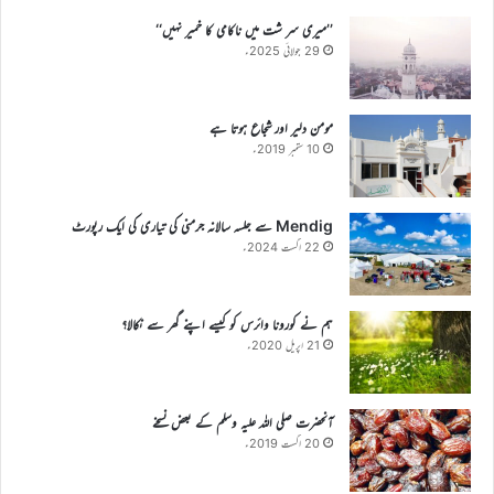
’’میری سر شت میں ناکامی کا خمیر نہیں‘‘
29 جولائی 2025ء
مومن دلیر اور شجاع ہوتا ہے
10 ستمبر 2019ء
Mendig سے جلسہ سالانہ جرمنی کی تیاری کی ایک رپورٹ
22 اگست 2024ء
ہم نے کورونا وائرس کو کیسے اپنے گھر سے نکالا؟
21 اپریل 2020ء
آنحضرت صلی اللہ علیہ وسلم کے بعض نسخے
20 اگست 2019ء