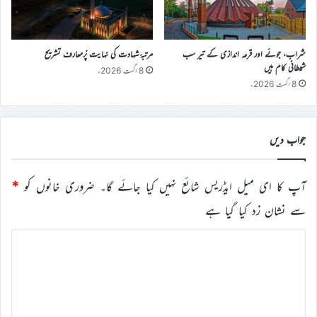
شراب، جوئے اور قرعہ اندازی کے تیر سب
مرتبۂ شہادت کی نہایت پُرمعارف تشریح
شیطانی کام ہیں
8 اگست 2026ء
8 اگست 2026ء
جواب دیں
آپ کا ای میل ایڈریس شائع نہیں کیا جائے گا۔
ضروری خانوں کو
*
سے نشان زد کیا گیا ہے
ت
ب
ص
ر