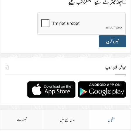
نیوز لیٹر کے لیے سبسکرائب کیجیے
موبائل فون ایپ
مقبول
حال ہی میں
تبصرے