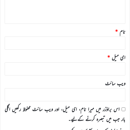
ہ
*
نام
*
ای میل
*
ویب‌ سائٹ
اس براؤزر میں میرا نام، ای میل، اور ویب سائٹ محفوظ رکھیں اگلی
بار جب میں تبصرہ کرنے کےلیے۔