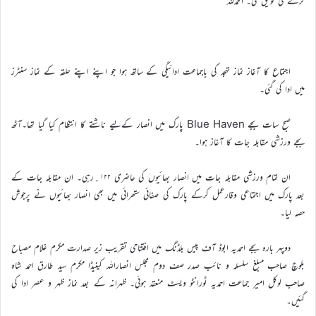
کرنے کی توفیق ملی۔ الحمدللہ
اجتماع کا آغاز نماز تہجد کی باجماعت ادائیگی کے ساتھ ہوا جو اپنے اپنے حلقہ کے نماز سنٹرز
میں ادا کی گئی۔
صبح سات بجے Blue Haven پارک میں انصار کےليے ناشتے کا انتظام کیا گیا تھا۔آٹھ
بجے ورزشی مقابلہ جات کا آغاز ہوا۔
ان تمام ورزشی مقابلہ جات میں انصار بھائیوں کی حاضری ۱۲۲؍رہی۔ ان مقابلہ جات کے
بعد پارک میں اجتماعی وقارعمل کرکے پارک کی صفائی ستھرائی میں بھی انصار بھائیوں نے پرجوش
حصہ لیا۔
دوپہر بارہ بجے احمدیہ ابوڈ آف پیس بلڈنگ میں افتتاحی تقریب زیر صدارت مکرم غلام مصباح
بلوچ صاحب مبلغ سلسلہ و نائب صدر صف دوم مجلس انصاراللہ کینیڈا مکرم سید طارق احمد شاہ
صاحب لوکل امیر جماعت احمدیہ ٹورانٹو ویسٹ منعقد ہوئی۔ ظہرانہ کے بعد نماز ظہر و عصر ادا کی
گئیں۔