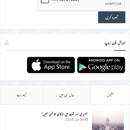
موبائل فون ایپ
مقبول
حال ہی میں
تبصرے
’’میری سر شت میں ناکامی کا خمیر نہیں‘‘
29 جولائی 2025ء