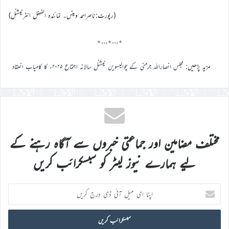
(رپورٹ:ناصراحمد وینس۔ نمائندہ الفضل انٹرنیشنل)
٭…٭…٭
مزید پڑھیں:
مجلس انصاراللہ جرمنی کے چوالیسویں نیشنل سالانہ اجتماع ۲۰۲۵ء کا کامیاب انعقاد
مختلف مضامین اور جماعتی خبروں سے آگاہ رہنے کے
لیے ہمارے نیوز لیٹر کو سبسکرائب کریں
اپنا
ای
میل
آئی