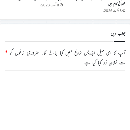
شیطانی کام ہیں
8 اگست 2026ء
8 اگست 2026ء
جواب دیں
آپ کا ای میل ایڈریس شائع نہیں کیا جائے گا۔
ضروری خانوں کو
*
سے نشان زد کیا گیا ہے
ت
ب
ص
ر
ہ
*