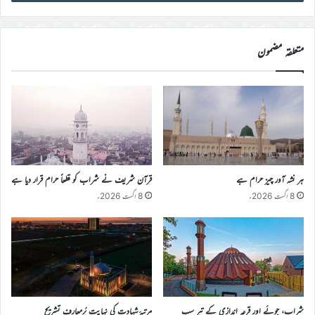
ڈی
درج
کریں
متعلقہ مضمون
ہر نشہ آور چیز حرام ہے
قرآن شریف نے شراب کو قطعاً حرام قرار دیا ہے
8 اگست 2026ء
8 اگست 2026ء
شراب، جوئے اور قرعہ اندازی کے تیر سب
مرتبۂ شہادت کی نہایت پُرمعارف تشریح