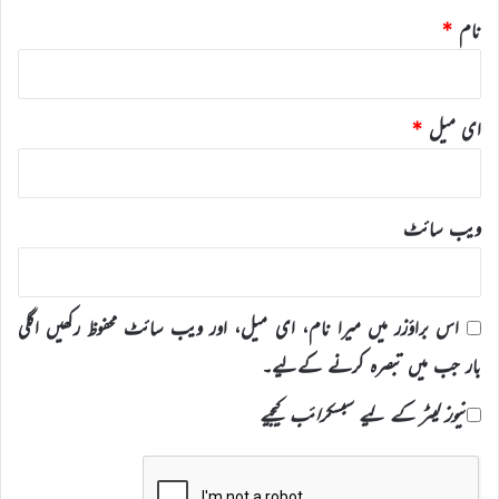
نام
*
ای میل
*
ویب‌ سائٹ
اس براؤزر میں میرا نام، ای میل، اور ویب سائٹ محفوظ رکھیں اگلی
بار جب میں تبصرہ کرنے کےلیے۔
نیوز لیٹر کے لیے سبسکرائب کیجیے