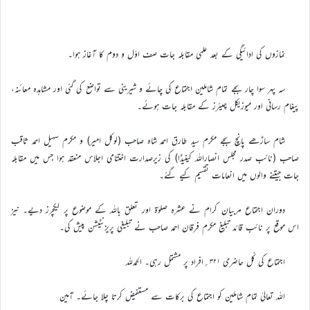
نمازوں کی ادائیگی کے بعد علمی مقابلہ جات صف اوّل و دوم کا آغاز ہوا۔
سہ پہر سوا چار بجے تمام شاملین اجتماع کی چائے و شیرینی سے تواضع کی گئی اور مشاہدہ معائنہ،
پیغام رسانی اور میوزیکل چیئرز کے مقابلہ جات ہوئے۔
شام ساڑھے پانچ بجے مکرم سید طارق احمد شاہ صاحب (لوکل امیر) و مکرم سہیل احمد ثاقب
صاحب (نائب صدر مجلس انصاراللہ کینیڈا) کی زیرصدارت اختتامی اجلاس منعقد ہوا جس میں مقابلہ
جات جیتنے والوں میں انعامات تقسیم کیے گئے۔
دوران اجتماع مربیان کرام نے عشرہ صلوٰۃ اور تعلق باللہ کے موضوع پر لیکچرز دیے۔ نیز
اس موقع پر نائب قائد تبلیغ مکرم فرقان احمد صاحب نے تبلیغی پریزنٹیشن پیش کی۔
اجتماع کی کُل حاضری ۳۲۱؍افراد پر مشتمل رہی۔ الحمدللہ
اللہ تعالیٰ تمام شاملین کو اجتماع کی برکات سے مستفیض کرتا چلا جائے۔ آمین