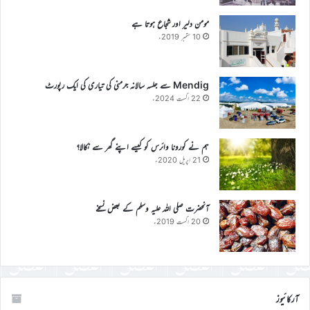
مومن دلیر اور شجاع ہوتا ہے
10 ستمبر 2019ء
Mendig سے جلسہ سالانہ جرمنی کی تیاری کی ایک رپورٹ
22 اگست 2024ء
ہم نے کورونا وائرس کو کیسے اپنے گھر سے نکالا؟
21 اپریل 2020ء
آنحضرت صلی اللہ علیہ وسلم کے بعض نسخے
20 اگست 2019ء
آرکائیوز