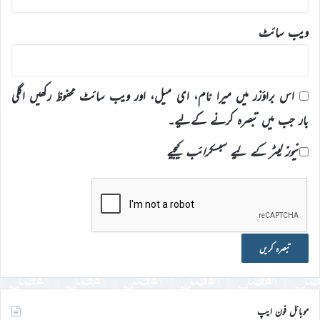
ویب‌ سائٹ
اس براؤزر میں میرا نام، ای میل، اور ویب سائٹ محفوظ رکھیں اگلی
بار جب میں تبصرہ کرنے کےلیے۔
نیوز لیٹر کے لیے سبسکرائب کیجیے
موبائل فون ایپ