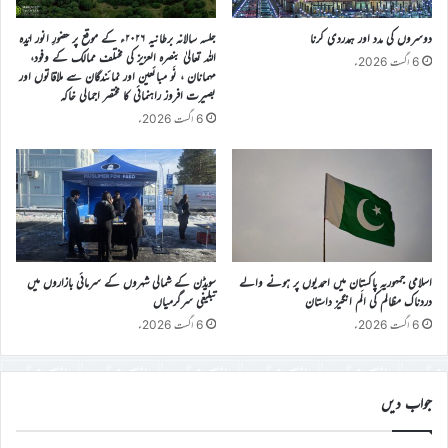
دوسروں کی مدد اور ہمدردی کرنا
جلسہ سالانہ برطانیہ ۲۰۲۶ء کے موقع پر حضورِ انور ایّدہ
الله تعالیٰ بنصرہ العزیز کی مختلف ممالک کے وفود،
6 اگست 2026ء
مہمانان ، نَو مبائعین اور نمائندگان سے ملاقاتوں اور
بصیرت افروز راہنمائی کا مختصر اجمالی خاکہ
6 اگست 2026ء
اسلامی جمہوریہ پاکستان میں احمدیوں پر ہونے والے
سویڈن کے شمالی شہروں کے سرمائی بازاروں میں
دردناک مظالم کی الَم انگیز داستان
تبلیغی سرگرمیاں
6 اگست 2026ء
6 اگست 2026ء
جواب دیں