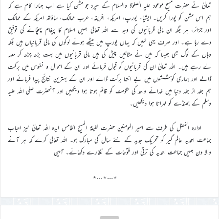
تعالیٰ نے حضرت مسیح موعود علیہ الصلوٰۃ والسلام کے سپرد جو مشن کیا ہے اب ہمارا کام ہے کہ
ہم اس مشن کو پورا کریں۔ ایشیا، یورپ، امریکہ، افریقہ، عرب ممالک، ساؤتھ امریکہ کے ممالک
اور جزائر، ہر جگہ ان مالی قربانیوں کی وجہ سے اللہ تعالیٰ ہمیں اسلام کا پیغام پہنچانے کی توفیق
دے رہا ہے۔ اور صرف یہی نہیں کہ یہاں یورپ میں بیٹھے ہوئے لوگوں کی مالی قربانیاں ہیں بلکہ
وہاں کے لوگ بھی جیسا کہ میں نے مثالیں پیش کی ہیں مالی قربانیوں میں بہت بڑھ چڑھ کر حصہ
لے رہے ہیں۔ اللہ تعالیٰ ان کی قربانیوں کو قبول فرمائے اور ان کے اموال و نفوس میں برکت
ڈالے اور ہماری کوششوں میں بے انتہا برکت ڈالے اور ان کے بہترین نتائج پیدا فرمائے اور
ہم جلد از جلد دنیا میں خدائے واحد کی حکومت کو قائم ہوتا ہوا دیکھیں اور آنحضرت صلی اللہ علیہ
وسلم کے جھنڈے کو لہراتا ہوا دیکھیں۔
ادارہ الفضل کی طرف سے امیر المومنین حضرت خلیفۃ المسیح الخامس ایدہ اللہ تعالیٰ نیز احباب
جماعت احمدیہ عالم گیر کو تحریک جدید کے نئے سال کی مبارک ہو۔ اللہ تعالیٰ کرے کہ ہر آنے
والا دن ہمیں جماعت احمدیہ کی ترقی اور فتوحات کے نظارے دکھائے۔ آمین
٭…٭…٭