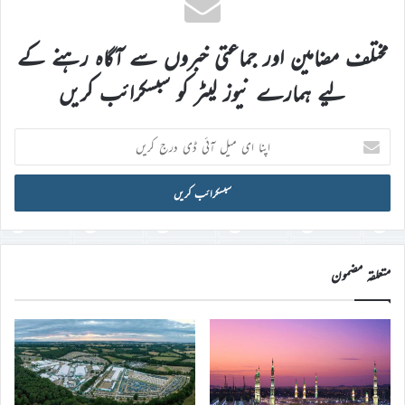
مختلف مضامین اور جماعتی خبروں سے آگاہ رہنے کے
لیے ہمارے نیوز لیٹر کو سبسکرائب کریں
اپنا
ای
میل
آئی
ڈی
درج
کریں
متعلقہ مضمون