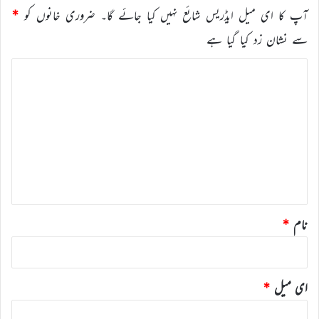
آپ کا ای میل ایڈریس شائع نہیں کیا جائے گا۔
ضروری خانوں کو
*
سے نشان زد کیا گیا ہے
ت
ب
ص
ر
ہ
*
نام
*
ای میل
*