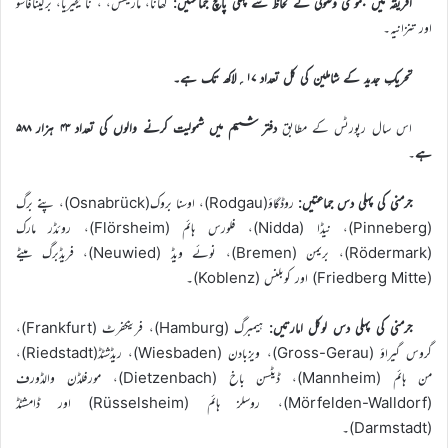
افریقہ میں مجموعی وصولی کے لحاظ سے پہلی پانچ جماعتیں:
گھانا، ماریشس، ، نائیجیریا، برکینافاسو
اور تنزانیہ۔
تحریکِ جدید کے شاملین کی کل تعداد ۱۷؍لاکھ تک ہے۔
اس سال رپورٹس کے مطابق
دفتر ششم میں شمولیت کرنے والوں کی تعداد ۴۳ ہزار ۵۸۸
ہے
۔
جرمنی کی پہلی دس جماعتیں:
روڈگاؤ(Rodgau)، اوسنا بروک(Osnabrück)، پنےّ برگ
(Pinneberg)، نیڈا (Nidda)، فلورس ہائم (Flörsheim)، روئڈر مارک
(Rödermark)، بریمن (Bremen)، نوئے ویڈ (Neuwied)، فریڈبرگ میٹے
(Friedberg Mitte) اور کوبلنس (Koblenz)۔
جرمنی کی پہلی دس لوکل امارتیں:
ہیمبرگ (Hamburg)، فرینکفرٹ (Frankfurt)،
گروس گیراؤ (Gross-Gerau)، ویزبادن (Wiesbaden)، ریڈشٹڈ(Riedstadt)،
من ہائم (Mannheim)، ڈیٹسن باخ (Dietzenbach)، مورفلڈن والڈورف
(Mörfelden-Walldorf)، روسلز ہائم (Rüsselsheim) اور ڈامشٹڈ
(Darmstadt)۔