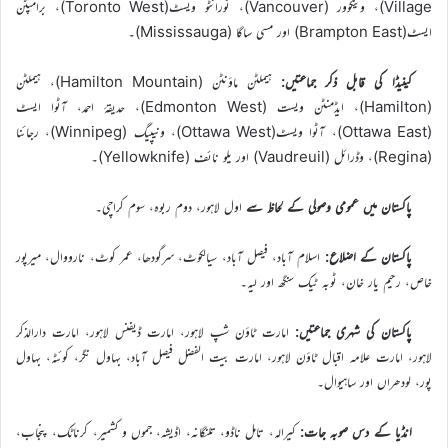
Village)، وینکوور (Vancouver)، ٹورانٹو ویسٹ(Toronto West)، برامپٹن
ایسٹ(Brampton East) اور مسی ساگا (Mississauga)۔
کینیڈا کی قابل ذکر جماعتیں:
ہیملٹن ماؤنٹن (Hamilton Mountain)، ہیملٹن
(Hamilton)، ایڈمنٹن ویست (Edmonton West)، حدیقۂ احمد، آٹوا ایسٹ
(Ottawa East)، آٹوا ویسٹ(Ottawa West)، ونیپیگ (Winnipeg)، رجائنا
(Regina)، وڈرائل (Vaudreuil) اور یلو نائف (Yellowknife)۔
پاکستان میں عمومی وصولی کے لحاظ سے
اول لاہور، دوم ربوہ، سوم کراچی۔
پاکستان کے اضلاع:
اسلام آباد، فیصل آباد، سیالکوٹ، سرگودھا، عمر کوٹ، نارووال، میرپور
خاص، رحیم یار خان، ٹوبہ ٹیک سنگھ اور لیہ۔
پاکستان کی شہری جماعتیں:
امارت ٹاؤن شپ لاہور، امارت ڈیفنس لاہور، امارت دارالذکر
لاہور، امارت علامہ اقبال ٹاؤن لاہور، امارت بیت الفضل فیصل آباد، بہاول نگر، کوئٹہ، بہاول
پور، لودھراں اور ساہیوال۔
انڈیا کے دس صوبہ جات:
کیرالہ، تامل ناڈو، تلنگانہ، اڈیشہ، جموں و کشمیر، کرناٹک، پنجاب،