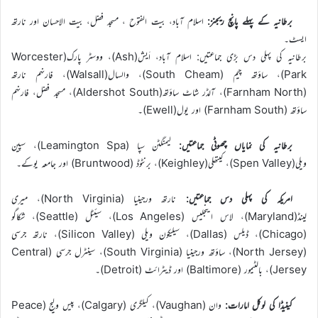
برطانیہ کے پہلے پانچ ریجنز:
اسلام آباد، بیت الفتوح ، مسجد فضل، بیت الاحسان اور نارتھ
ایسٹ۔
برطانیہ کی پہلی دس بڑی جماعتیں: اسلام آباد، اَیش(Ash)، ووسٹر پارک(Worcester
Park)، ساؤتھ چیم (South Cheam)، والسال(Walsall)، فارنہم نارتھ
(Farnham North)، آلڈر شاٹ ساؤتھ(Aldershot South)، مسجد فضل، فارنہم
ساؤتھ (Farnham South) اور یول(Ewell)۔
برطانیہ کی نمایاں چھوٹی جماعتیں:
لیمنگٹن سپا (Leamington Spa)، سپین
ویلی(Spen Valley)، کیتھلی(Keighley)، برنٹوڈ (Bruntwood) اور جامعہ یوکے۔
امریکہ کی پہلی دس جماعتیں:
نارتھ ورجینیا (North Virginia)، میری
لینڈ(Maryland)، لاس اینجلیس (Los Angeles)، سیئٹل (Seattle)، شکاگو
(Chicago)، ڈیلس (Dallas)، سیلیکون ویلی (Silicon Valley)، نارتھ جرسی
(North Jersey)، ساؤتھ ورجینیا (South Virginia)، سینٹرل جرسی (Central
Jersey)، بالٹیمور (Baltimore) اور ڈیٹرائٹ (Detroit)۔
کینیڈا کی لوکل امارات:
وان (Vaughan)، کیلگری (Calgary)، پیس ولیج (Peace