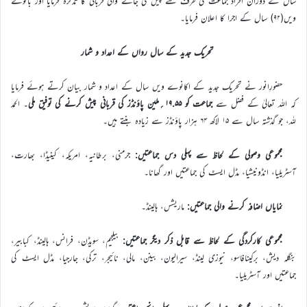
سال کے دوران افراد جماعت کی طرف سے پیش کی جانے والی قربانی کا تذکرہ فرمایا اور بانوے
ویں(۹۲) سال کے اجرا کا اعلان فرمایا۔
تحریک جدید کے سال رواں کے اعداد و شمار
حضورِانور نے تحریک جدید کے اکانوے ویں سال کے اعداد و شمار بیان کرتے ہوئے فرمایا
کہ اللہ تعالیٰ کے فضل سے
جماعت کو ۱۹.۵۵؍ملین پاؤنڈز کی قربانی پیش کرنے کی توفیق ملی
۔ الحمد
للہ، جو گذشتہ سال سے ۱۵ لاکھ ۶۴ ہزار پاؤنڈز سے زیادہ بنتے ہیں۔
مجموعی وصولی کے لحاظ سے پہلی دس جماعتیں:
جرمنی، برطانیہ، امریکہ، کینیڈا، بھارت،
آسٹریلیا، انڈونیشیا، مڈل ایسٹ کی جماعتیں اور گھانا۔
نمایاں اضافہ کرنے والی جماعتیں:
ماریشس، ہالینڈ۔
مجموعی کارکردگی کے لحاظ سے قابل ذکر دیگر جماعتیں:
بیلجیم، سویڈن، فرانس، ہالینڈ، کبابیر،
بنگلہ دیش، برکینافاسو، نیوزی لینڈ، سیرالیون، بینن، مالی، نائیجر، ترکی، جارجیا، مڈل ایسٹ کی
جماعتیں اور آسٹریلیا۔