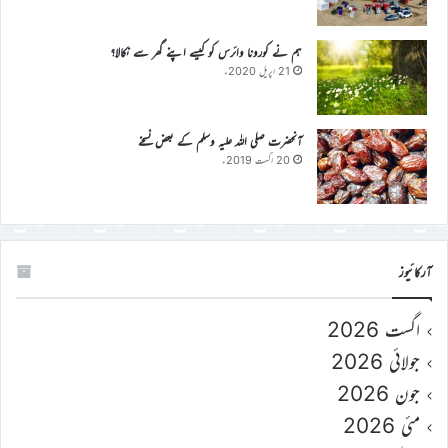
ہم نے کورونا وائرس کو کیسے اپنے گھر سے نکالا؟
21 اپریل 2020ء
آنحضرت صلی اللہ علیہ وسلم کے بعض نسخے
20 اگست 2019ء
آرکائیوز
اگست 2026
جولائی 2026
جون 2026
مئی 2026