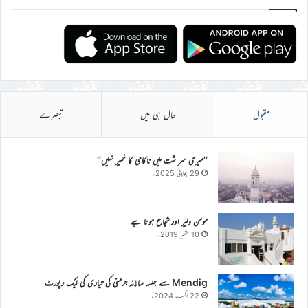
مقبول
حال ہی میں
تبصرے
’’میری سر شت میں ناکامی کا خمیر نہیں‘‘
29 جولائی 2025ء
مومن دلیر اور شجاع ہوتا ہے
10 ستمبر 2019ء
Mendig سے جلسہ سالانہ جرمنی کی تیاری کی ایک رپورٹ
22 اگست 2024ء