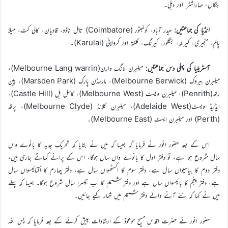
بنگال، مہاراشٹرا اور دہلی۔
انڈیا کی جماعتیں:
حیدر آباد، کوئمبٹور (Coimbatore) تامل ناڈو، قادیان، کالی کٹ، میلا
پالم، منجیری، کیرالہ، بنگلور، کیرنگ، کلکتہ اور کرولائی (Karulai)۔
آسٹریلیا کی پہلی دس جماعتیں:
میلبرن لانگ وارِن(Melbourne Lang warrin)،
میلبرن بیروک (Melbourne Berwick)، مارسڈن پارک (Marsden Park)، پین
رتھ(Penrith)، میلبرن ویسٹ (Melbourne West)، کاسل ہل (Castle Hill)،
ایڈلیڈ ویسٹ(Adelaide West)، میلبرن کلائڈ (Melbourne Clyde)، پرتھ
(Perth) اور میلبرن ایسٹ (Melbourne East)۔
اس کے بعد حضور انور نے فرمایا کہ جیسا کہ میں نے بتایا کہ تحریک جدید کا بانوے واں
سال شروع ہوا ہے، تو دفتر اول کا بانوے واں سال ہوگا، اس کے پرانے کھاتے جاری ہیں،
دفتر دوم کا بیاسیواں سال ہے، دفتر سوم کا اکسٹھواں سال ہے، دفتر چہارم کا اکتالیسواں سال
ہے، دفتر پنجم کا بائیسواں سال ہے اور دفتر ششم کا اب تیسرا سال شروع ہوگا۔ جیسا کہ پہلے
میں نے کہا کہ نئے آنے والے دفتر ششم میں شمار کیے جائیں۔
حضور انور نے حضرت اقدس مسیح موعودؑ کے ارشادات پیش کرنے کے بعد فرمایا کہ پس اللہ