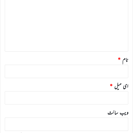
ب
ص
ر
ہ
*
نام
*
ای میل
*
ویب‌ سائٹ