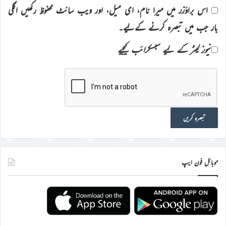
اس براؤزر میں میرا نام، ای میل، اور ویب سائٹ محفوظ رکھیں اگلی
بار جب میں تبصرہ کرنے کےلیے۔
نیوز لیٹر کے لیے سبسکرائب کیجیے
موبائل فون ایپ