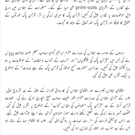
لیے تقاریر کے انگریزی print-outs بھی مہیا کیے گئے۔ مستورات کے اجلاس میں درج
ذیل موضوعات پر تقاریر پیش کی گئیں: قرآن پاک کا میری زندگی پر اثر، قرآن پاک عورتوں کے
حقوق کا محافظ اور قرآن پاک اللہ تعالیٰ کے وجود کا ثبوت۔
مردوں کے دوسرے اجلاس کی صدارت مکرم ابراہیم گومیز صاحب معلم سلسلہ جماعت چیاپاس
نے کی جس میں ’’قرآن پاک کی پیشگوئیاں‘‘ اور ’’مساجد کے آداب و مقاصد‘‘ کے موضوعات پر دو
پریزنٹیشنز پیش کی گئیں۔ بعدازاں ’’حضرت مسیح موعودؑ کی قرآن پاک کے لیے خدمات‘‘ کے موضوع
پر ایک تقریر بھی پیش کی گئی۔
اختتامی اجلاس:تیسرے اور اختتامی اجلاس کی کارروائی ظہرانہ کے وقفہ کے بعد شروع ہوئی۔
جلسہ کے آخری اجلاس کی صدارت مکرم اظہر حنیف صاحب مبلغ انچارج امریکہ نے کی۔ تلاوت
قرآن کریم کے بعد ’’قرآن پاک مسلمانوں کی مقدّس کتاب‘‘ کے موضوع پر تقریر پیش کی گئی۔
مختلف شعبہ ہائے زندگی سے تعلق رکھنے والے معزز مہمانان گرامی نے اپنے تاثرات پیش کیے۔
بعد ازاں ہیومینٹی فرسٹ کی ۳۰؍سالہ خدمات پر روشنی ڈالی گئی۔ جلسہ کا اختتام دعا کے ساتھ ہوا
جس کے بعد مغرب اور عشاء کی نمازیں ادا کی گئیں۔