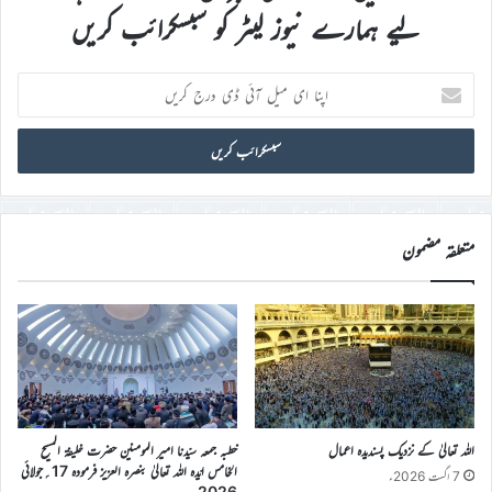
لیے ہمارے نیوز لیٹر کو سبسکرائب کریں
اپنا
ای
میل
آئی
ڈی
درج
کریں
متعلقہ مضمون
اللہ تعالیٰ کے نزدیک پسندیدہ اعمال
خطبہ جمعہ سیّدنا امیر المومنین حضرت خلیفۃ المسیح
الخامس ایّدہ اللہ تعالیٰ بنصرہ العزیز فرمودہ 17؍جولائی
7 اگست 2026ء
2026ء