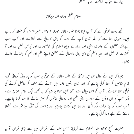
پیارے احباب جماعت احمدیہ میکسیکو
السلام علیکم ورحمۃ اللہ وبرکاتہ
مجھے بہت خوشی ہے کہ آپ اپنا چھٹا جلسہ سالانہ مورخہ ۱۲و۱۳؍ستمبر ۲۰۲۵ء کو منعقد کر رہے
ہیں۔ میری دعا ہے کہ اللہ تعالیٰ آپ کے جلسہ کو بڑی کامیابی سے نوازے اور آپ سب
بےانتہا فضلوں کے وارث بنیں اور ہمارے دین اسلام کی خوبصورت اور پُرامن تعلیمات اور آ
نحضرت محمد صلی اللہ علیہ وسلم کی دی ہوئی راہنمائی کے متعلق اپنے علم اور فہم کو بڑھانے والے
ہوں۔
جیسا کہ میں نے حال ہی میں جرمنی کے جلسہ سالانہ کے موقع پر سب کو یاد دہانی کروائی تھی،
تمام شاملین کو دعا کرنی چاہیے کہ اللہ تعالیٰ انہیں جلسہ میں آنے کے مقصد کو حاصل کرنے کی
توفیق عطا فرمائے۔ آپ کو اس خیال سے اکٹھا نہیں ہونا چاہیے کہ یہ محض ایک عام اجتماع ہے،
بلکہ آپ کو ان دنوں کے دوران اپنی علمی اور روحانی حالتوں کو بہتر بنانے کا عہد کرنا چاہیے۔
آپ سب کو اپنا وقت ذکرِ الٰہی اور دعا میں گزارنا چاہیے اور جماعت کی ترقی نیز شر سے محفوظ
رہنے کے لیے دعا کرنی چاہیے۔
حضرت مسیح موعود علیہ السلام نے فرمایا: ’’اس جلسہ کے اغراض میں سے بڑی غرض تو یہ