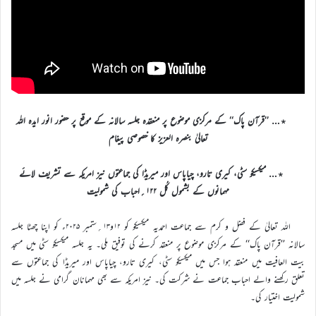
٭… ’’قرآن پاک‘‘ کے مرکزی موضوع پر منعقدہ جلسہ سالانہ کے موقع پر حضور انور ایدہ اللہ
تعالیٰ بنصرہ العزیز کا خصوصی پیغام
٭… میکسیکو سٹی، کیری تارو، چیاپاس اور میریڈا کی جماعتوں نیز امریکہ سے تشریف لائے
مہمانوں کے بشمول کُل ۱۲۲؍احباب کی شمولیت
اللہ تعالیٰ کے فضل و کرم سے جماعت احمدیہ میکسیکو کو ۱۲و۱۳؍ستمبر ۲۰۲۵ء کو اپنا چھٹا جلسہ
سالانہ ’’قرآن پاک‘‘ کے مرکزی موضوع پر منعقد کرنے کی توفیق ملی۔ یہ جلسہ میکسیکو سٹی میں مسجد
بیت العافیت میں منعقد ہوا جس میں میکسیکو سٹی، کیری تارو، چیاپاس اور میریڈا کی جماعتوں سے
تعلق رکھنے والے احباب جماعت نے شرکت کی۔ نیز امریکہ سے بھی مہمانان گرامی نے جلسہ میں
شمولیت اختیار کی۔