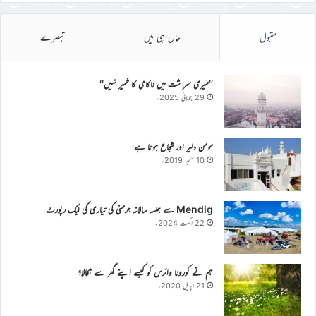
مقبول
حال ہی میں
تبصرے
’’میری سر شت میں ناکامی کا خمیر نہیں‘‘
29 جولائی 2025ء
مومن دلیر اور شجاع ہوتا ہے
10 ستمبر 2019ء
Mendig سے جلسہ سالانہ جرمنی کی تیاری کی ایک رپورٹ
22 اگست 2024ء
ہم نے کورونا وائرس کو کیسے اپنے گھر سے نکالا؟
21 اپریل 2020ء