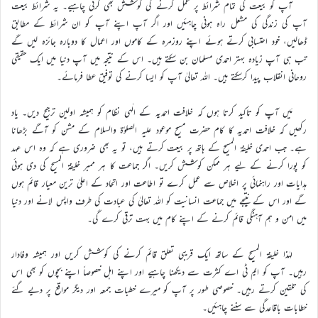
آپ کو بیعت کی تمام شرائط پر عمل کرنے کی کوشش بھی کرنی چاہیے۔ یہ شرائط بیعت
آپ کی زندگی کی مشعل راہ ہونی چاہئیں اور اگر آپ اپنے آپ کو ان شرائط کے مطابق
ڈھالیں، خود احتسابی کرتے ہوئے اپنے روزمرہ کے کاموں اور اعمال کا دوبارہ جائزہ لیں گے
تب ہی آپ زیادہ بہتر احمدی مسلمان بن سکتے ہیں۔ اس کے نتیجہ میں آپ دنیا میں ایک حقیقی
روحانی انقلاب پیدا کرسکتے ہیں۔ اللہ تعالیٰ آپ کو ایسا کرنے کی توفیق عطا فرمائے۔
مَیں آپ کو تاکید کرتا ہوں کہ خلافت احمدیہ کے الٰہی نظام کو ہمیشہ اولین ترجیح دیں۔ یاد
رکھیں کہ خلافت احمدیہ کا کام حضرت مسیح موعود علیہ الصلوٰۃ والسلام کے مشن کو آگے بڑھانا
ہے۔ جب احمدی خلیفۃ المسیح کے ہاتھ پر بیعت کرتے ہیں، تو یہ بھی ضروری ہے کہ وہ اس عہد
کو پورا کرنے کے لیے ہر ممکن کوشش کریں۔ اگر جماعت کا ہر ممبر خلیفۃ المسیح کی دی ہوئی
ہدایات اور راہنمائی پر اخلاص سے عمل کرے تو اطاعت اور اتحاد کے اعلیٰ ترین معیار قائم ہوں
گے اور اس کے نتیجے میں جماعت انسانیت کو اللہ تعالیٰ کی عبادت کی طرف واپس لانے اور دنیا
میں امن و ہم آہنگی قائم کرنے کے اپنے کام میں بہت ترقی کرے گی۔
لہٰذا خلیفۃ المسیح کے ساتھ ایک قریبی تعلق قائم کرنے کی کوشش کریں اور ہمیشہ وفادار
رہیں۔ آپ کو ایم ٹی اے کثرت سے دیکھنا چاہیے اور اپنے اہل خصوصاً اپنے بچوں کو بھی اس
کی تلقین کرتے رہیں۔ خصوصی طور پر آپ کو میرے خطبات جمعہ اور دیگر مواقع پر دیے گئے
خطابات باقاعدگی سے سننے چاہئیں۔