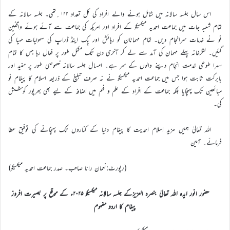
اس سال جلسہ سالانہ میں شامل ہونے والے افراد کی کل تعداد ۱۲۲؍تھی۔ جلسہ سالانہ کے
تمام شعبہ جات میں جماعت احمدیہ میکسیکو کے افراد اور امریکہ کی جماعت سے آئے ہوئے واقفین
نو نے خدمات سرانجام دیں۔ تمام مہمانان کو رہائش اور پِک اینڈ ڈراپ کی سہولیات مہیا کی
گئیں۔ لنگرخانہ پہلے مہمان کی آمد سے لے کر آخری دن تک مکمل طور پر فعال رہا جس کا تمام
سہرا طوعی خدمت انجام دینے والوں کے سر ہے۔ امسال جلسہ سالانہ خصوصی طور پر مفید اور
بابرکت ثابت ہوا جس میں جماعت احمدیہ میکسیکو نے نہ صرف تبلیغ کے ذریعہ اسلام کا پیغام نو
مبائعین تک پہنچایا بلکہ جماعت کے افراد کے علم و فہم میں اضافہ کے لیے بھی بھرپور کوشش
کی۔
اللہ تعالیٰ ہمیں مزید اسلام احمدیت کا پیغام دنیا کے کناروں تک پہنچانے کی توفیق عطا
فرمائے۔ آمین
(رپورٹ:نعمان رانا صاحب۔ صدر جماعت احمدیہ میکسیکو)
حضور انور ایدہ اللہ تعالیٰ بنصرہ العزیزکے جلسہ سالانہ میکسیکو ۲۰۲۵ء کے موقع پر بصیرت افروز
پیغام کا اردو مفہوم