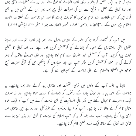
ہے کہ تا ہر ایک مخلص کو بالمواجہ دینی فائدہ اٹھانے کا موقع ملے اور ان کے معلومات وسیع ہوں
اور خدا تعالیٰ کے فضل و توفیق سے ان کی معرفت ترقی پذیر ہو۔ پھر اس کے ضمن میں یہ بھی
فوائد ہیں کہ اس ملاقات سے تمام بھائیوں کا تعارف بڑھے گا اور اس جماعت کے تعلقات اخوّت
استحکام پذیر ہوں گے…‘‘(اشتہار۷؍دسمبر ۱۸۹۲ء، مجموعہ اشتہارات جلد ۱ صفحہ ۳۶۰، ایڈیشن ۲۰۱۹ء)
میں آپ کو نصیحت کرتا ہو کہ جلسہ کے مقدس ماحول سے بھر پور فائدہ اٹھانے اور اپنے
تقویٰ یعنی راستبازی کے معیار کو بڑھانے کی کوشش کریں اور اپنے اندر اللہ تعالیٰ کا حقیقی
خوف پیدا کریں۔ آپ کو مسلسل خود احتسابی سے کام لینا چاہیے اور اپنی اندرونی حالتوں کو بہتر
کرنے کی ہر ممکنہ کوشش کریں تاکہ آپ ان بلند معیاروں کو پاسکیں جن کی توقع حضرت مسیح
موعود علیہ الصلوٰۃ والسلام نے اپنی جماعت کے ممبران سے کی ہے۔
یقیناً یہ جلسہ آپ کے دلوں میں نرمی، شفقت اور عاجزی پیدا کرنے والا ہونا چاہیے۔ یہ
جماعت کے اندر پیار اور بھائی چارہ کے رشتوں کو بڑھانے کا ذریعہ ہونا چاہیے اور نہ صرف
ایک دوسرے کا خیال رکھنے میں بلکہ باقی انسانیت کی بھی خدمت کرنے میں آپ کو ایک عمدہ
مثال قائم کرنے والا بنانا چاہیے۔ آپ کو اپنے روزمرہ کے طرزعمل اور رویّے میں عاجزی اور
نرمی پیدا کرنی چاہیے۔ سب سے بڑھ کر یہ کہ آپ اسلام کی خدمت کا شوق اور جذبہ نیز ہمارے
خالق اللہ تعالیٰ کے ساتھ ایک زندہ تعلق قائم کرنا چاہیے۔