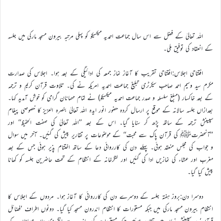
اللہ تعالیٰ کے فضل سے اس سال جماعت احمدیہ میکسیکو کو پہلی مرتبہ بیرون مسجد مارکی میں جلسہ
کے انعقاد کی توفیق ملی۔
افتتاحی اجلاس:افتتاحی تقریب کا آغاز نماز جمعہ کی ادائیگی کے بعد ہوا۔ اجلاس کی صدارت
مکرم سید وسیم احمد صاحب سیکرٹری تبلیغ جماعت احمدیہ امریکہ نے کی۔ تلاوت قرآن کریم و ترجمہ
کے بعد خاکسار (مبلغ سلسلہ و صدر جماعت احمدیہ میکسیکو) نے تمام مہمانان گرامی کو خوش آمدید کہا۔
بعدازاں جلسہ سالانہ کے موقع پر ارسال کردہ حضور انور ایدہ اللہ تعالیٰ بنصرہ العزیز کا خصوصی پیغام
سپینش ترجمہ کے ساتھ پڑھ کر سنایا گیا۔ اس کے بعد ’’اللہ تعالیٰ کی صفت الحفیظ‘‘ اور
’’آنحضرتﷺ کی قرآن پاک سے محبت‘‘ کے موضوعات پر تقاریر پیش کی گئیں۔ آخر میں سوال
و جواب کی مجلس منعقد ہوئی۔ پہلے دن کی کارروائی دعا کے ساتھ اختتام پذیر ہوئی جس کے بعد
مغرب اور عشاء کی نمازیں ادا کی گئیں اور لنگرخانہ کے انتظام کے تحت حاضرین جلسہ کو کھانا
پیش کیا گیا۔
دوسرا دن:بروز ہفتہ جلسہ کے دوسرے دن کی کارروائی کا آغاز ہوا۔ مردوں کے اجلاس کا
انتظام بیرون مسجد مارکی میں جبکہ مستورات کا انتظام اندرون مسجد کیا گیا۔ دونوں اطراف ’فضائل
قرآن‘ پر سپینش زبان میں تقاریر ہوئیں جبکہ مستورات کی جانب سے انگریزی دان مہمانان کے