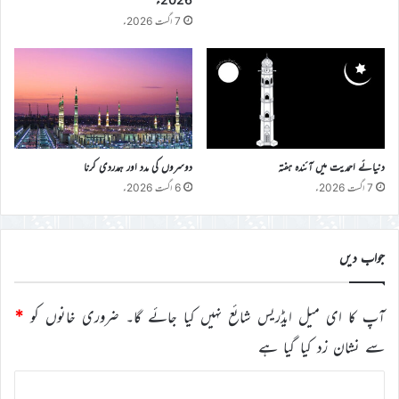
7 اگست 2026ء
دنیائے احمدیت میں آئندہ ہفتہ
دوسروں کی مدد اور ہمدردی کرنا
7 اگست 2026ء
6 اگست 2026ء
جواب دیں
آپ کا ای میل ایڈریس شائع نہیں کیا جائے گا۔
ضروری خانوں کو
*
سے نشان زد کیا گیا ہے
ت