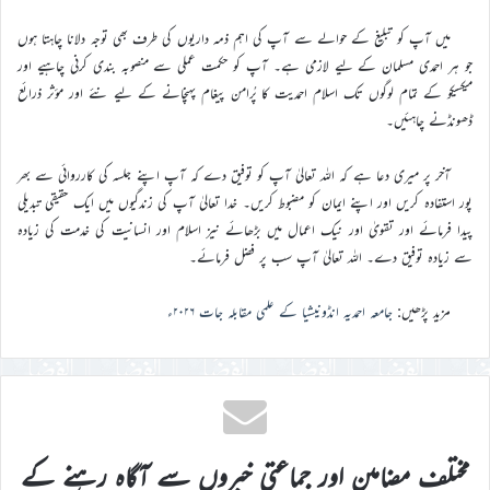
میں آپ کو تبلیغ کے حوالے سے آپ کی اہم ذمہ داریوں کی طرف بھی توجہ دلانا چاہتا ہوں
جو ہر احمدی مسلمان کے ليے لازمی ہے۔ آپ کو حکمت عملی سے منصوبہ بندی کرنی چاہیے اور
میکسیکو کے تمام لوگوں تک اسلام احمدیت کا پُرامن پیغام پہنچانے کے لیے نئے اور مؤثر ذرائع
ڈھونڈنے چاہئیں۔
آخر پر میری دعا ہے کہ اللہ تعالیٰ آپ کو توفیق دے کہ آپ اپنے جلسہ کی کارروائی سے بھر
پور استفادہ کریں اور اپنے ایمان کو مضبوط کریں۔ خدا تعالیٰ آپ کی زندگیوں میں ایک حقیقی تبدیلی
پیدا فرمائے اور تقویٰ اور نیک اعمال میں بڑھائے نیز اسلام اور انسانیت کی خدمت کی زیادہ
سے زیادہ توفیق دے۔ اللہ تعالیٰ آپ سب پر فضل فرمائے۔
مزید پڑھیں:
جامعہ احمدیہ انڈونیشیا کے علمی مقابلہ جات ۲۰۲۶ء
مختلف مضامین اور جماعتی خبروں سے آگاہ رہنے کے