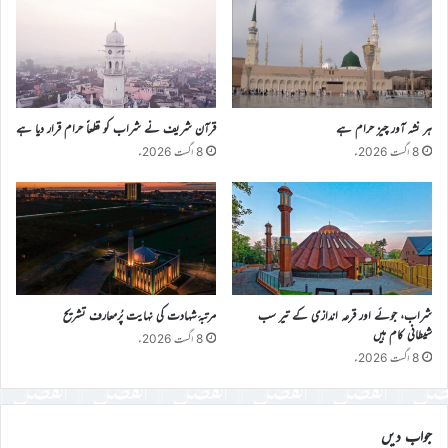
ہر نشہ آور چیز حرام ہے
قرآن شریف نے شراب کو قطعاً حرام قرار دیا ہے
8 اگست 2026ء
8 اگست 2026ء
شراب، جوئے اور قرعہ اندازی کے تیر سب
مرتبۂ شہادت کی نہایت پُرمعارف تشریح
شیطانی کام ہیں
8 اگست 2026ء
8 اگست 2026ء
جواب دیں