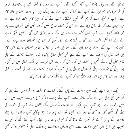
ہوچکے تھے اور بیکار بیٹھنا آپ گناہ سمجھتے تھے۔ آپ نے دیوار کا ٹھیکہ لینے پر رضامندی ظاہر
کی تو سرکاری افسران نے آپ سے کہا کہ آپ ہمارے بزرگ ہیں، یہ بہت نقصان والا کام
ہے، آپ کو ٹھیکہ دے کر ہم ظلم نہیں کرسکتے۔ آپ نے کہا کہ میرا کام محنت کرنا ہے اور
میرا ایمان ہے کہ اللہ رزق دیتا ہے اور کسی کی محنت ضائع نہیں کرتا۔ لیکن اُن افسران نے پھر
بھی انکار کردیا۔ تب آپ ڈپٹی کمشنر سے ملے جن کے ساتھ دوستی بھی تھی۔ اُنہیں ٹھیکہ دینے
کے لیے کہا لیکن انہوں نے بھی یہ کہتے ہوئے انکار کردیا کہ اس میں نقصان بہت زیادہ ہے۔
لیکن پھر آپ کے اصرار پر وہ مان گئے۔ بعد میں احساس ہوا کہ بظاہر نقصان والے اس کام
میں اللہ تعالیٰ کی طرف سے آپ کے لیے غیرمعمولی منافع پوشیدہ تھا۔ سوائے سیمنٹ کے باقی
تمام میٹیریل جائے تعمیر پر مفت مل گیا۔ حتّٰی کہ ریت بھی قریب ہی ایک کھائی میں مل گئی۔
جب پانی کی ضرورت پڑتی تو بارش ہوجاتی چنانچہ آپ کو صرف سیمنٹ اور لیبر کی قیمت ادا کرنی
پڑی اور اس کام میں اس قدر منافع ہوا کہ آپ نے پہلی مرتبہ نئی کار خریدی۔
ایک مرتبہ اپنے ایک عزیز دوست کے ہاں گئے۔ کھانے کا وقت ہوا تو انہوں نے بتایا کہ
گھر میں پکی ہوئی دال اور ساگ حاضر ہے۔ آپ نے جواب دیا کہ آج میرے نصیب میں دال
نہیں دعوت ہے۔ پھر آپ اپنے ایک اَور دوست کے ہاں گئے جنہوں نے آپ کی دعوت کی
ہوئی تھی لیکن کسی ایمرجنسی کی وجہ سے اُنہیں شہر سے باہر جانا پڑا۔ چنانچہ آپ واپس اپنے پہلے
دوست کے پاس آئے تو انہوں نے مذاقاً کہا کہ میری بات مان لیتے۔ آپ کہنے لگے کہ میرے
نصیب میں آج دال نہیں دعوت ہے۔ اسی دوران دروازے پر دستک ہوئی تو معلوم ہوا کہ کسی