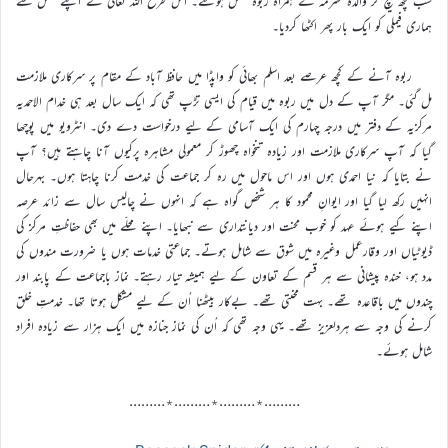
سب کچھ بیچ کر والدہ محترمہ کے ہمراہ ربوہ منتقل ہوگئے۔ اس طرح اللہ تعالیٰ نے اپنے فضل سے
ہماری فیملی کو ایک بار پھر اکٹھا کردیا۔
ربوہ آنے کے کچھ عرصے بعد اسلم بھائی کو واپڈا میں حافظ آباد کے مقام پر سرکاری ملازمت
مل گئی۔ مگر آپ کے دل میں ربوہ میں قیام کی ایسی تڑپ تھی کہ ایک سال بعد ہی خدام الاحمدیہ
مرکزیہ کے دفتر میں درجہ چہارم کی ایک آسامی کے لیے درخواست دے دی۔ انٹرویو میں پوچھا
گیا کہ آپ سرکاری ملازمت اور زیادہ تنخواہ چھوڑ کر معمولی مشاہرہ پرکیوں آنا چاہتے ہیں؟ آپ
نے بتایا کہ نیا احمدی ہوں اور اس ماحول میں رہ کر جماعت کی خدمت کرنا چاہتا ہوں۔ بہرحال
انہیں رکھ لیا گیا اور ایوانِ محمود کا ہر شخص گواہ ہے کہ انہوں نے چالیس سال سے زائد عرصہ
اپنے کیے ہوئے عہد کو خوب محنت اور دیانتداری سے نبھایا۔ اپنے محلّے میں بھی حفاظتِ مرکز کی
ڈیوٹیاں اور وقارعمل وغیرہ میں شوق سے شامل ہوتے۔ جماعتی خدمات ہوں یا ضرورت مندوں کی
مدد ہو، خندہ پیشانی سے ہر قسم کے تعاون کے لیے ہمیشہ تیار رہتے۔ نماز باجماعت کے پابند اور
چندوں میں باقاعدہ تھے۔ بہت محنتی تھے۔ بےکار بیٹھنا اُن کے لیے مشکل ہوتا تھا۔ خدمتِ خلق
کرنے کی وجہ سے ہردلعزیز تھے۔ یہی وجہ تھی کہ اُن کی نماز جنازہ میں ایک ہزار سے زیادہ افراد
شامل ہوئے۔
………٭………٭………٭………