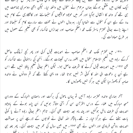
ایک گاؤں میں منتقل ہوگئے جہاں مرحوم نے سکول میں داخلہ لیا۔ لیکن ابھی دوسری جماعت میں
ہی تھے کہ والد کا انتقال ہوگیا اور گھر میں موجود مویشیوں کو سنبھالنے اور کاشتکاری کے کام میں
مدد کے لیے ان کو سکول سے اٹھالیا گیا۔ بہرحال انہوں نے محنت سے سارے کام کو سنبھالا اور
اپنے بڑے بھائی محترم ماسٹر ملک محمد اعظم صاحب اور بعدازاں خاکسار کو بھی تعلیم کے حصول میں
ہر طرح معاونت کی۔
۱۹۶۰ء میں محترم ملک محمد اعظم صاحب نے احمدیت قبول کرلی اور پھر ٹیچر ٹریننگ حاصل
کرکے ربوہ میں تعلیم الاسلام سکول میں بطور مدرس تعینات ہوگئے۔ اُنہی کی راہنمائی سے خاکسار کو
بھی ۱۹۶۲ء میں احمدیت قبول کرنے کا شرف حاصل ہوا۔ لیکن اسلم بھائی تعلیم یافتہ نہیں تھے اس
لیے اُن پر دعوت الی اللہ کا کوئی اثر نہیں ہوتا تھا۔ وہ یہی کہتے تھے کہ تم دونوں نے والدہ
صاحبہ کو چھوڑ دیا لیکن مَیں ہرگز نہیں چھوڑوں گا۔
آخر ہماری والدہ محترمہ ربوہ آئیں تو یہاں ماحول کی برکت اور رمضان المبارک کے دوران
مسجد مبارک میں علماء کے درس القرآن سن کر اتنی متأثر ہوئیں کہ اَن پڑھ ہونے کے باوجود
احمدیت کی طرف مائل ہوگئیں اور چند ماہ بعد بیعت بھی کرلی۔ تاہم اسلم بھائی ربوہ آنے یا کوئی
بات سننے کے لیے ہرگز تیار نہ تھے۔بالآخر اللہ تعالیٰ نے خوابوں کے ذریعے اُن پر صداقتِ
احمدیت روشن فرمادی اور انہوں نے بھی ۱۹۶۴ء میں بیس سال کی عمر میں بیعت کرلی۔ پھر جلد ہی