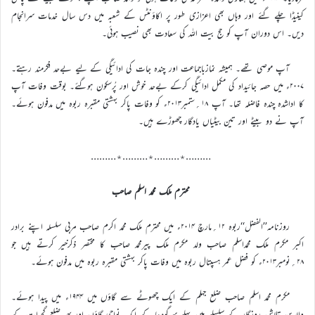
کینیڈا چلے گئے اور وہاں بھی اعزازی طور پر اکاؤنٹس کے شعبہ میں دس سال خدمات سرانجام
دیں۔ اس دوران آپ کو حج بیت اللہ کی سعادت بھی نصیب ہوئی۔
آپ موصی تھے۔ ہمیشہ نمازباجماعت اور چندہ جات کی ادائیگی کے لیے بےحد فکرمند رہتے۔
۲۰۰۷ء میں حصہ جائیداد کی مکمل ادائیگی کرکے بےحد خوش اور پُرسکون ہوگئے۔ بوقت وفات آپ
کا اداشدہ چندہ فاضلہ تھا۔ آپ ۱۸؍ستمبر۲۰۱۳ء کو وفات پاکر بہشتی مقبرہ ربوہ میں مدفون ہوئے۔
آپ نے دو بیٹے اور تین بیٹیاں یادگار چھوڑے ہیں۔
………٭………٭………٭………
محترم ملک محمد اسلم صاحب
روزنامہ’’الفضل‘‘ربوہ ۱۲؍مارچ ۲۰۱۴ء میں محترم ملک محمد اکرم صاحب مربی سلسلہ اپنے برادر
اکبر مکرم ملک محمداسلم صاحب ولد مکرم ملک پیرمحمد صاحب کا مختصر ذکرخیر کرتے ہیں جو
۲۸؍نومبر۲۰۱۳ء کو فضل عمر ہسپتال ربوہ میں وفات پاکر بہشتی مقبرہ ربوہ میں مدفون ہوئے۔
مکرم محمد اسلم صاحب ضلع جہلم کے ایک چھوٹے سے گاؤں میں ۱۹۴۴ء میں پیدا ہوئے۔
والدین تلاشِ روزگار کے سلسلے میں پہلے سرگودھا کے ایک نواحی گاؤں اور پھر ضلع گجرات کے