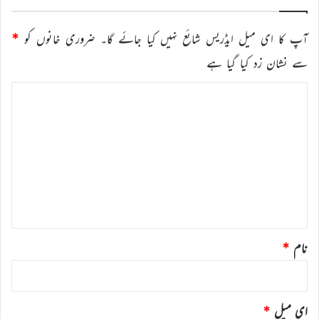
آپ کا ای میل ایڈریس شائع نہیں کیا جائے گا۔
ضروری خانوں کو
*
سے نشان زد کیا گیا ہے
ت
ب
ص
ر
ہ
*
نام
*
ای میل
*