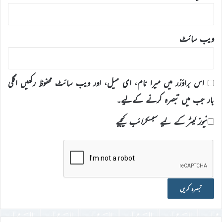
ویب‌ سائٹ
اس براؤزر میں میرا نام، ای میل، اور ویب سائٹ محفوظ رکھیں اگلی
بار جب میں تبصرہ کرنے کےلیے۔
نیوز لیٹر کے لیے سبسکرائب کیجیے