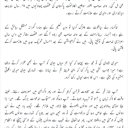
بھی مل گئی۔ والد صاحب بطور سویلین اکاؤنٹنٹ پاکستان کی مختلف چھاؤنیوں میں ۴۵؍سال نہایت
دیانتداری اور دلیری سے ملازمت کرتے رہے۔
خاکسار نے سیالکوٹ سے میٹرک کرلیا تو مزید تعلیم کے لیے ہمارا گھرانہ مستقل رہائش کے
لیے ربوہ آبسا۔ ریٹائرمنٹ کے بعد والد صاحب بھی ربوہ آگئے اور مختلف دفاتر میں دس سال
اعزازی خدمت کی توفیق پائی۔ میں نے گریجوایشن کے بعد ۲۶سال تحریک جدید میں ملازمت کرکے
پنشن پائی۔
میری شادی کی تو مجھ سے پوچھا کہ کیا ہم میاں بیوی کو آپ نے کبھی تکرار کرتے دیکھا
ہے؟ میرا جواب نفی میں پاکر کہا کہ یہی طریقہ تم نے اپنانا ہے، تمہاری بیوی میری اکلوتی
ہمشیرہ کی بیٹی ہے، اس کا بہت خیال رکھا کرو۔
آپ نماز فجر کے بعد تلاوت قرآن کریم کرتے اور پھر ذکرالٰہی میں مصروف رہتے۔ خلیفہ
وقت کا ذکر زبان پر آتا تو آبدیدہ ہوجاتے۔ آپ دعاگو اور مستجاب الدعوات بزرگ تھے۔ میرا بڑا
بیٹا منڈی بہاؤالدین میں اور دونوں چھوٹے بیٹے لاہور میں ملازم تھے۔ ایک بار مَیں نے اُن
دونوں کے لیے خاص دعا کی درخواست کی تو دو تین دن بعد بتایا کہ تمہارے دونوں چھوٹے
بیٹوں کو جرمنی میں دیکھتا ہوں۔ پھر خداتعالیٰ نے غیب سے دونوں بیٹوں کے جرمنی پہنچنے کا انتظام
فرمادیا۔ ۱۹۹۳ء میں ہماری والدہ محترمہ کی وفات ہوئی تو والد صاحب اپنے چھوٹے بیٹے کے پاس