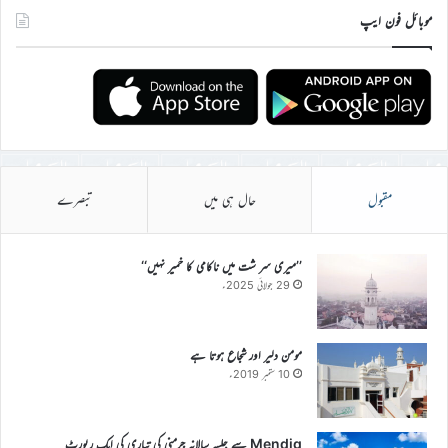
موبائل فون ایپ
مقبول
حال ہی میں
تبصرے
’’میری سر شت میں ناکامی کا خمیر نہیں‘‘
29 جولائی 2025ء
مومن دلیر اور شجاع ہوتا ہے
10 ستمبر 2019ء
Mendig سے جلسہ سالانہ جرمنی کی تیاری کی ایک رپورٹ