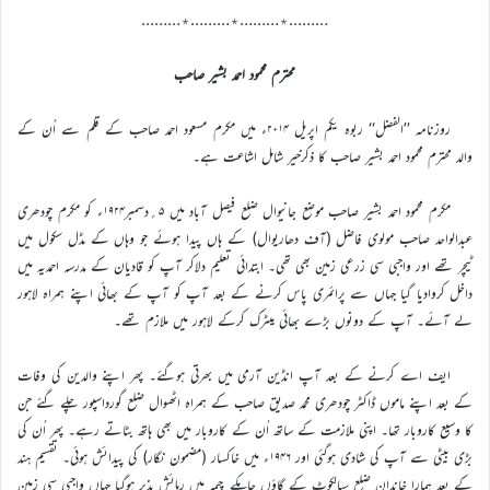
………٭………٭………٭………
محترم محمود احمد بشیر صاحب
روزنامہ ’’الفضل‘‘ ربوہ یکم اپریل ۲۰۱۴ء میں مکرم مسعود احمد صاحب کے قلم سے اُن کے
والد محترم محمود احمد بشیر صاحب کا ذکرخیر شامل اشاعت ہے۔
مکرم محمود احمد بشیر صاحب موضع جانیوال ضلع فیصل آباد میں ۵؍دسمبر۱۹۲۴ء کو مکرم چودھری
عبدالواحد صاحب مولوی فاضل (آف دھاریوال) کے ہاں پیدا ہوئے جو وہاں کے مڈل سکول میں
ٹیچر تھے اور واجبی سی زرعی زمین بھی تھی۔ ابتدائی تعلیم دلاکر آپ کو قادیان کے مدرسہ احمدیہ میں
داخل کروادیا گیا جہاں سے پرائمری پاس کرنے کے بعد آپ کو آپ کے بھائی اپنے ہمراہ لاہور
لے آئے۔ آپ کے دونوں بڑے بھائی میٹرک کرکے لاہور میں ملازم تھے۔
ایف اے کرنے کے بعد آپ انڈین آرمی میں بھرتی ہوگئے۔ پھر اپنے والدین کی وفات
کے بعد اپنے ماموں ڈاکٹر چودھری محمد صدیق صاحب کے ہمراہ اٹھوال ضلع گورداسپور چلے گئے جن
کا وسیع کاروبار تھا۔ اپنی ملازمت کے ساتھ اُن کے کاروبار میں بھی ہاتھ بٹاتے رہے۔ پھر اُن کی
بڑی بیٹی سے آپ کی شادی ہوگئی اور ۱۹۴۶ء میں خاکسار (مضمون نگار) کی پیدائش ہوئی۔ تقسیم ہند
کے بعد ہمارا خاندان ضلع سیالکوٹ کے گاؤں جامکے چیمہ میں رہائش پذیر ہوگیا جہاں واجبی سی زمین