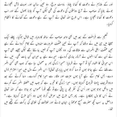
اَور کے ملازم نے دعوت کا کھانا پلاؤ، روسٹ مرغ، دو تین سالن اور سویٹ ڈش بھجواتے
ہوئے بتایا کہ صاحب نے آج دوستوں کی دعوت کی تھی لیکن آپ کو بلانا بھول گئے اور اب
دعوت کا کھانا بھجوایا ہے۔ اس طرح اللہ تعالیٰ نے آپ کے لیے دعوت کے کھانے کا انتظام
کردیا۔
تعلیم سے فراغت کے بعد مَیں بھی والد صاحب کے ساتھ کاروبار میں شامل ہوگیا۔ پہلے ایک
مہینے میں ہی مَیں نے دیکھا کہ آپ نے تین مختلف ضرورت مندوں کے کام کروانے کے لیے
تین مختلف اعلیٰ افسران سے ملاقات کی۔ وہ تینوں آپ کو نہیں جانتے تھے لیکن جیسے بھی آپ
نے اُن سے کہا انہوں نے آرڈر جاری کردیے۔ میرے لیے یہ حیران کُن بات تھی۔ مَیں نے
اس حیرانی کا اظہار کیا تو آپ نے فرمایا: ’’میرا زندگی بھر یہ معمول رہا ہے کہ جب بھی کسی افسر
سے ملنے کے لیے جاتا ہوں تو دعا کرتا ہوں یاباری تعالیٰ! اس افسر کے دل میں میرا احترام ڈال
دے، جس کام کے لیے آیا ہوں عزت اور وقار سے میرا کام کردے۔ دعا کرنے کے بعد
درودشریف پڑھنا شروع کردیتا ہوں۔ میرا زندگی کا تجربہ ہے کہ جب مَیں متعلقہ افسر کے کمرے
میں داخل ہوتا ہوں اور اُس کی نظر مجھ پر پڑتی ہےتو مجھے فوراً محسوس ہو جاتا ہے کہ اللہ تعالیٰ
نے اُس کا دل جھکادیا ہے۔ پھر جس طرح مَیں عرض کرتا ہوں وہ اُسی طرح کردیتا ہے۔‘‘
دراصل یہ سب کچھ حضرت مسیح موعودؑ پر ایمان لانے اور خلافت کی غلامی کی برکت کے نتیجے میں
تھا۔