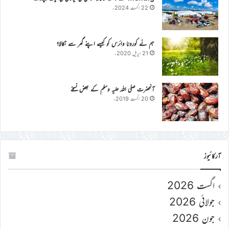
22 اگست 2024ء
ہم نے کورونا وائرس کو کیسے اپنے گھر سے نکالا؟
21 اپریل 2020ء
آنحضرت صلی اللہ علیہ وسلم کے بعض نسخے
20 اگست 2019ء
آرکائیوز
اگست 2026
جولائی 2026
جون 2026