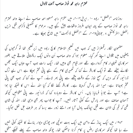
محترم راجہ محمد نواز صاحب آف ڈلوال
روزنامہ ’’الفضل‘‘ ربوہ ۱۰؍اپریل۲۰۱۴ء میں مکرم راجہ مسعود احمد صاحب نے اپنے والد محترم
راجہ محمد نواز صاحب کے چند ایمان افروز واقعات پیش کیے ہیں۔ مرحوم کا تفصیلی ذکرخیر قبل ازیں
الفضل انٹرنیشنل ۷؍جولائی۲۰۲۵ء کے ’’الفضل ڈائجسٹ‘‘ میں شائع ہوچکا ہے۔
مضمون نگار رقمطراز ہیں کہ جب مَیں تعلیم الاسلام کالج ربوہ میں زیرتعلیم تھا تو گرمیوں کی
چھٹیوں میں چکوال اپنے گھر گیا۔ معلوم ہوا کہ والد صاحب اُن دنوں ایک ریگستانی علاقے میں بطور
سرکاری ٹھیکیدار کام کروارہے تھے اور قیام بھی وہیں تھا۔ ایک رات جب آپ وہاں ایک مجلس
لگائے بیٹھے تھے تو ایک کاریگر نے کہا کہ تعمیری کام کے لیے پانی ختم ہوچکا ہے اس لیے ٹرک
ڈرائیور کو کہہ دیں کہ صبح نماز کے وقت چشمے سے پانی بھر لائے۔ آپ نے کہا کہ جب بھی پانی
ختم ہوجاتا ہے، میرا اللہ بارش کردیتا ہے۔ کاریگر کہنے لگا کہ کیا اللہ نے اس کا ٹھیکہ لیا ہوا
ہے؟ آپ نے جواباً فرمایا: ہاں۔ اُس کاریگر نے دوبارہ کہا کہ ڈرائیور سے پانی منگوالیں کیونکہ
آسمان صاف ہے اور بارش کے کوئی آثار نہیں۔ آپ کا جواب پھر بھی وہی تھا۔ اللہ کی شان
تھی کہ فجر کی اذان سے قبل اچانک بادل آیا اور اتنے زور سے برسا کہ ہر طرف جل تھل ہوگیا۔
۱۹۷۴ء میں ایک پہاڑ کے دامن میں ایک بہت اونچی اور چوڑی دیوار بنانے کا ٹھیکہ کوئی نہیں
لے رہا تھا کیونکہ سرکاری ریٹس پر کام کرنا ناممکن تھا۔ چونکہ والد صاحب کے پہلے ٹھیکے مکمل