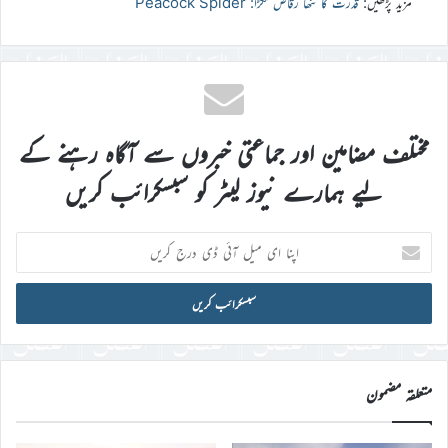
مزید پڑھیں:
قدرت کا ننھا رقاص مکڑا: Peacock Spider
مختلف مضامین اور جماعتی خبروں سے آگاہ رہنے کے
لیے ہمارے نیوز لیٹر کو سبسکرائب کریں
اپنا
ای
میل
آئی
ڈی
درج
کریں
متعلقہ مضمون