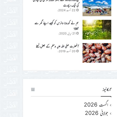
کی ایک رپورٹ
22 اگست 2024ء
ہم نے کورونا وائرس کو کیسے اپنے گھر سے
نکالا؟
21 اپریل 2020ء
آنحضرت صلی اللہ علیہ وسلم کے بعض نسخے
20 اگست 2019ء
آرکائیوز
اگست 2026
جولائی 2026