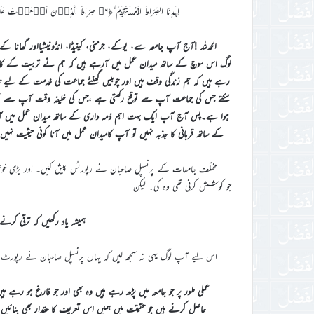
اِہۡدِنَا الصِّرَاطَ الۡمُسۡتَقِیۡمَ ۙ﴿۶﴾ صِرَاطَ الَّذِیۡنَ اَنۡعَمۡتَ عَلَیۡہِمۡ ۬ۙ غَیۡرِ الۡمَغۡضُوۡبِ عَلَیۡہِمۡ وَ لَا الضَّآلِّیۡنَ ٪﴿۷﴾
الحمدللہ !آج آپ جامعہ سے، یوکے، جرمنی، کینیڈا، انڈونیشیااور گھا
لوگ اس سوچ کے ساتھ میدان عمل میں آرہے ہیں کہ ہم نے تربیت کے کام 
رہے ہیں کہ ہم زندگی وقف ہیں اور چوبیس گھنٹے جماعت کی خدمت کے لیے تی
سکتے جس کی جماعت آپ سے توقع رکھتی ہے ،جس کی خلیفہ وقت آپ سے توقع
ہوا ہے۔پس آج آپ ایک بہت اہم ذمہ داری کے ساتھ میدان عمل میں آ رہے 
کے ساتھ قربانی کا جذبہ نہیں تو آپ کامیدان عمل میں آنا کوئی حیثیت نہیں
مختلف جامعات کے پرنسپل صاحبان نے رپورٹس پیش کیں۔ اور بڑی خوش 
جو کوشش کرنی تھی وہ کی۔ لیکن
ہمیشہ یاد رکھیں کہ ترقی کرنے 
اس لیے آپ لوگ یہی نہ سمجھ لیں کہ یہاں پرنسپل صاحبان نے رپورٹ م
عملی طور پر جو جامعہ میں پڑھ رہے ہیں وہ بھی اور جو فارغ ہو رہے ہ
حاصل کرنے ہیں جو حقیقت میں ہمیں اس تعریف کا حقدار بھی بنائیں 