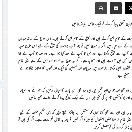
Print
Share via Email
Faceb
X
 قریبی تعلق پیدا کرنے کو ایک خاص امتیاز بنائیں
ت کے کام بھی کرنے ہیں اور تبلیغ کے کام بھی کرنے ہیں۔ اس سوچ کے ساتھ میدان
مت کے لیے تیار ہیں۔اگر یہ سوچ نہیں تو پھر آپ جماعت کی ترقی کے لیے اس طرح مفید
قت آپ سے توقع رکھتا ہے اور جس کا آپ نے عہد کیا ہوا ہے۔ وہ عہد جو آپ نے خدا
مل میں آ رہے ہیں اور آنا چاہیے۔ اگر یہ سوچ ،یہ ارادہ اور اس کے لیے اپنی تمام
 حیثیت نہیں رکھتا۔ جماعت میں مربیان اور مبلغین کی ایک اَور کھیپ کا اضافہ ہوگا جو بے
معنی ہے
یں وہ بھی اور جو میدان عمل میں ہیں وہ بھی اس بات کا خیال رکھیں کہ ہم نے وہ معیار
اور جو کوششیں ہم پر کی گئی ہیں اس کے نیک نتائج پیدا کرنے والے بھی بنائیں
یان ہیں ان سے بھی کہتا ہوں کہ مستقل اپنا جائزہ لیتے رہیں کہ جس عظیم مقصد کے لیے
تر صلاحیتیں استعمال کی ہیں؟ اگر نہیں تو پھر یہ قابل فکر بات ہے۔ اگر کی ہیں تو
مزید بہتر کرنے کی کوشش کریں