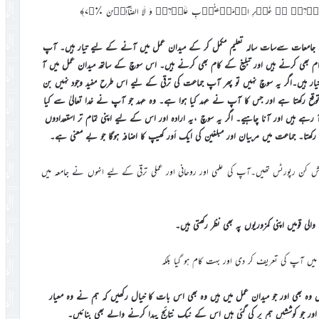
نا کے جامعات سےسات سالہ تعلیم مکمل کر کے میدان عمل میں آنے کے لیے تیار ہیں۔ آپ
بھی کرنے ہیں اور تبلیغ کے کام بھی کرنے ہیں۔ اس سوچ کے ساتھ میدان عمل میں آ
ار ہیں۔اگر یہ سوچ نہیں تو پھر آپ جماعت کی ترقی کے لیے اس طرح مفید وجود نہیں بن
 رکھتا ہے اور جس کا آپ نے عہد کیا ہوا ہے۔ وہ عہد جو آپ نے خدا تعالیٰ سے کیا
ہیں اور آنا چاہیے۔ اگر یہ سوچ ،یہ ارادہ اور اس کے لیے اپنی تمام تر استعدادوں
 رکھتا۔ جماعت میں مربیان اور مبلغین کی ایک اَور کھیپ کا اضافہ ہوگا جو بے معنی ہے۔
کن رپورٹس تھیں۔آپ کی علمی اور روحانی اور عملی ترقی کے لیے انہوں نے جامعہ میں
والی قومیں اپنی کمزوریوں پہ بھی نظر رکھتی ہیں۔
یں آپ کی تعریف کر دی اور بہت کام ہو گیا بلکہ
یں وہ بھی اور جو میدان عمل میں ہیں وہ بھی اس بات کا خیال رکھیں کہ ہم نے وہ معیار
اور جو کوششیں ہم پر کی گئی ہیں اس کے نیک نتائج پیدا کرنے والے بھی بنائیں۔