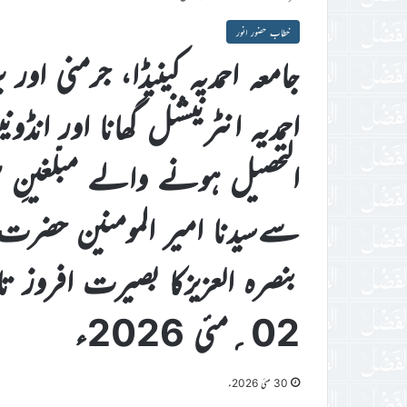
خطاب حضور انور
التحصیل ہونے والے مبلّغینِ سل
سےسیدنا امیر المومنین حضرت خلی
بنصرہ العزیزکا بصیرت افروز ت
02؍مئی 2026ء
30 مئی 2026ء