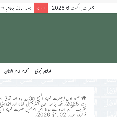
جمعرات, اگست 6 2026
تازہ ترین
ارشادِ نبوی
ؑکلام امام الزمان
صفحۂ اول
/
حضرت خلیفۃ المسیح الخامس ایدہ اللہ تعالیٰ بنص
تقریبِ تقسیمِ اسناد سےسیدنا امیر المومنین حضرت خلیفۃ المسی
فرمودہ مورخہ 02؍مئی 2026ء