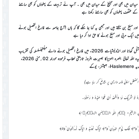
ن میں بھی اور تبلیغ کے میدان میں بھی ۔ آپ نے تربیت کے پہلوؤں کو بھی سامنے
 کے مختلف پہلوؤں کو بھی سامنے رکھنا ہے
بلغ بن سکتے ہیں اور تبھی یہ کہا جا سکے گا کہ ہاں !آج جامعہ سے فارغ التحصیل ہونے
 ایک مربی اور مبلغ ہونے کا حق ادا کر دیا ہے
جامعہ احمدیہ کینیڈا، جرمنی اور برطانیہ سے 2025ء جبکہ جامعہ احمدیہ انٹرنیشنل گھانا اور انڈونیشیاسے 2026ء میں فارغ التحصیل ہونے والے مبلّغینِسلسلہ کی تقریبِ
تقسیمِ اسناد سے سیدنا امیر المومنین حضرت مرزا مسرور احمدخلیفۃ المسیح الخامس ایدہ اللہ تعالیٰ بنصرہ العزیزکا بصیرت افروز تاریخی خطاب فرمودہ مورخہ 02؍مئی 2026ء
ر، یوکے
الفضل اپنی ذمہ داری پر شائع کر رہا ہے)
حْدَہٗ لَا شَرِيْکَ لَہٗ وَأَشْھَدُ أَنَّ مُحَمَّدًا عَبْدُہٗ وَ رَسُوْلُہٗ۔
الشَّيْطٰنِ الرَّجِيْمِ- بِسۡمِ اللّٰہِ الرَّحۡمٰنِ الرَّحِیۡمِ﴿۱﴾