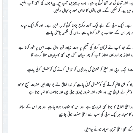
ہیے۔ اللہ تعالیٰ کی حمد بھی کرنی چاہیے۔ جب یہ چیزیں آپ میں پیدا ہوں گی تبھی آپ انہیں
میں پیدا کر سکیں گے۔ ان باتوں کا خاص طور پر خیال رکھیں
ے۔ ایک مربی کے لیے ایک آدھ رکوع پڑھنا کوئی کمال نہیں ہے۔ اور اگر ایک سپارہ
پھر اس کے مطالب پر غور کرنا چاہیے ۔اس کی تفسیر پڑھنی چاہیے
کے بعد آپ نے قرآن کریم کی تعلیم پر بہت زیادہ توجہ دینی ہے۔ اس پر غور کرنا ہے
 اضافہ ہو اور یہی اضافہ آپ کو پھر میدان عمل میں بھی کامیابیاں عطا کرے گا
ے؟ ایک مربی اور مبلغ کو تقویٰ کی باریکیوں کو تلاش کرنے کی کوشش کرنی چاہیے
راد کو بھی قائم کرنے کی کوشش کرنی چاہیے کہ خدا تعالیٰ نے جو بشارتیں حضرت مسیح موعود
ہ وسلم نے فرمائی ہیں وہ انشاء اللہ ضرور پوری ہونی ہیں اور جماعت کا غلبہ ہونا ہے
 اور اعلیٰ اخلاق کا ہونا بھی ضروری ہے اور اس کا مظاہرہ ہونا چاہیے اور پھر اس کے ساتھ
ق کا معیار ہر ایک مربی کی سب سے اعلیٰ صفت ہونی چاہیے
کے بھی اعلیٰ ترین معیار ہونے چاہئیں