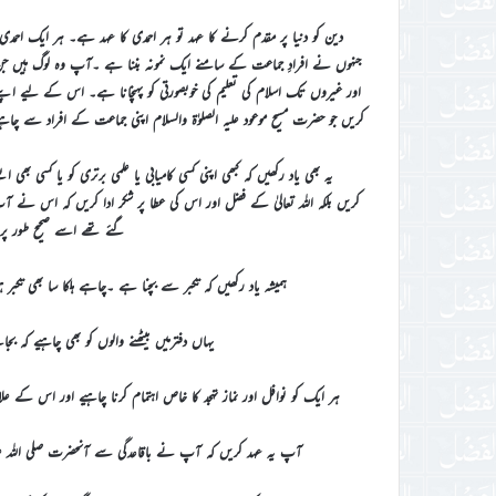
دین کو دنیا پر مقدم کرنے کا عہد تو ہر احمدی کا عہد ہے۔ ہر ایک 
جنہوں نے افرادِ جماعت کے سامنے ایک نمونہ بننا ہے ۔آپ وہ لوگ ہیں جن کو
اور غیروں تک اسلام کی تعلیم کی خوبصورتی کو پہنچانا ہے۔ اس کے لی
کریں جو حضرت مسیح موعود علیہ الصلوٰة والسلام اپنی جماعت کے افراد سے چ
یہ بھی یاد رکھیں کہ کبھی اپنی کسی کامیابی یا علمی برتری کو یا کسی بھی
کریں بلکہ اللہ تعالیٰ کے فضل اور اس کی عطا پر شکر ادا کریں کہ اس 
گئے تھے اسے صحیح طور پر
ہمیشہ یاد رکھیں کہ تکبر سے بچنا ہے ۔چاہے ہلکا سا بھی تکبر ہو،
یہاں دفترمیں بیٹھنے والوں کو بھی چاہیے کہ بج
ہر ایک کو نوافل اور نماز تہجد کا خاص اہتمام کرنا چاہیے اور اس ک
آپ یہ عہد کریں کہ آپ نے باقاعدگی سے آنحضرت صلی اللہ علیہ 