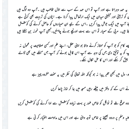
احمدی یہ عہد دہراتا ہے اور آپ تو اس عہد کے سب سے اوّل مخاطب ہیں ۔آپ وہ لوگ ہیں
 تربیتی اور تبلیغی میدان میں ایک ارتعاش پیدا کرنا ہے۔ اپنوں کی تربیت بھی کرنی ہے
ے اپنے آپ میں ایک جوش پیدا کریں ۔اس کے لیے ان معیاروں کو حاصل کرنے کی کوشش
اہتے ہیں۔ مربی کے معیار تو اس سے بہت اونچے ہونے چاہئیں۔تبھی آپ نمونہ بن سکتے ہیں
 ایسے کام کو جو آپ کو ممتاز کرنے والا ہو اپنی عقل، اپنے علم اور کسی صلاحیت پر محمول نہ
نے آپ کو یہ توفیق دی جس کی وجہ سے آپ اس قابل ہوئے کہ آپ جس مسئلے میں بھی ڈالے
 پیش کر سکے اور اس کا حل نکال سکے۔
 دل میں کبھی تکبر پیدا نہ ہو کیونکہ اللہ تعالیٰ کی نظر میں یہ سخت مکروہ چیز ہے
ائے اس کے کہ دفتر میں بیٹھے رہیں مسجد میں جا کر نماز پڑھا کریں
ے علاوہ موقع ملے تو نوافل کو خاص طور پر بہت زیادہ کوشش سے ادا کرنے کی کوشش کریں
وسلم پر درود بھیجنے پر خاص توجہ دینی ہے اور اس میں مداومت اختیار کر نی ہے