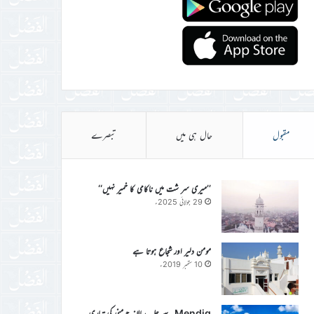
مقبول
حال ہی میں
تبصرے
’’میری سر شت میں ناکامی کا خمیر نہیں‘‘
29 جولائی 2025ء
مومن دلیر اور شجاع ہوتا ہے
10 ستمبر 2019ء
Mendig سے جلسہ سالانہ جرمنی کی تیاری