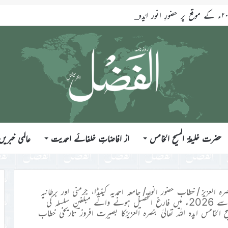
حضرت خلیفۃ المسیح الخامس
از افاضاتِ خلفائے احمدیت
عالمی خبریں
رہ العزیز
/
خطاب حضور انور
/
جامعہ احمدیہ کینیڈا، جرمنی اور برطانیہ
سے 2025ء جبکہ جامعہ احمدیہ انٹرنیشنل گھانا اور انڈونیشیاسے 2026ء میں فارغ التحصیل ہونے والے مبلّغینِ سلسلہ کی
ح الخامس ایدہ اللہ تعالیٰ بنصرہ العزیزکا بصیرت افروز تاریخی خطاب