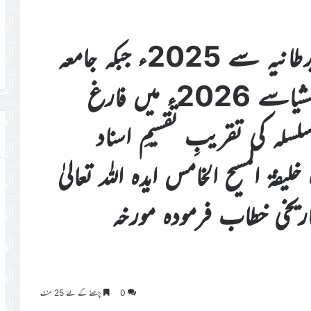
جامعہ احمدیہ کینیڈا، جرمنی اور برطانیہ سے 2025ء جبکہ جامعہ
احمدیہ انٹرنیشنل گھانا اور انڈونیشیاسے 2026ء میں فارغ
سلہ کی تقریبِ تقسیمِ اسناد
فۃ المسیح الخامس ایدہ اللہ تعالیٰ
اریخی خطاب فرمودہ مورخہ
0
پڑھنے کے لئے 25 منٹ