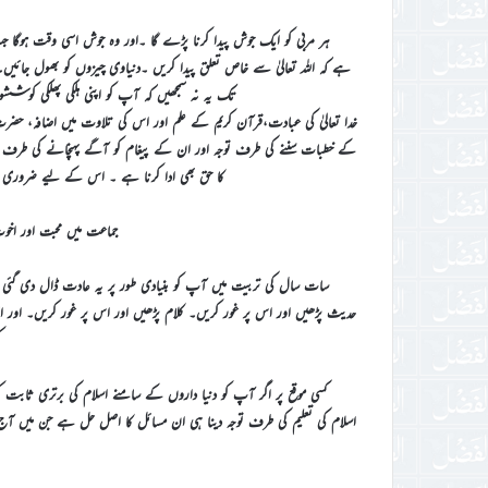
ہر مربی کو ایک جوش پیدا کرنا پڑے گا ۔اور وہ جوش اسی وقت ہوگا جب خ
ہے کہ اللہ تعالیٰ سے خاص تعلق پیدا کریں ۔دنیاوی چیزوں کو بھول جائ
تک یہ نہ سمجھیں کہ آپ کو اپنی ہلکی پھلکی کوششوں 
خدا تعالیٰ کی عبادت،قرآن کریم کے علم اور اس کی تلاوت میں اضافہ، حضرت م
کے خطبات سننے کی طرف توجہ اور ان کے پیغام کو آگے پہنچانے کی طرف تو
کا حق بھی ادا کرنا ہے ۔ اس کے لیے ضروری ہ
جماعت میں محبت اور ا
سات سال کی تربیت میں آپ کو بنیادی طور پر یہ عادت ڈال دی گئ
حدیث پڑھیں اور اس پر غور کریں۔ کلام پڑھیں اور اس پر غور کریں۔ اور ا
ک
کسی موقع پر اگر آپ کو دنیا داروں کے سامنے اسلام کی برتری ثابت کر
اسلام کی تعلیم کی طرف توجہ دینا ہی ان مسائل کا اصل حل ہے جن میں آ