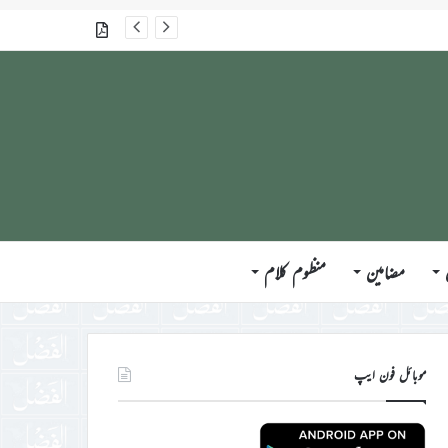
جلسہ سالانہ برطانیہ ۲۰۲۶ء کے موقع پر حضورِ انور ایّدہ الله تعالیٰ بنصرہ العزیز کی مختلف ممالک کے وفود، مہمانان ، نَو مبائعین اور نمائندگان سے ملاقاتوں اور بصیرت افروز راہنمائی کا مختصر اجمالی خاکہ
گذشتہ شمارے
مضامین
منظوم کلام
موبائل فون ایپ