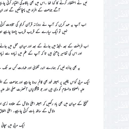
مَیں نے استغفار کرنے کا کہا تھا ۔اس میں بھی باقاعدگی اختیار کرنی چا
آگے جماعت کے افراد میں پہنچاسکیں گے اور ان 
اب آپ یہ عہد کریں کہ آپ نے روزانہ قرآن کریم کی تلاوت کرنی ہ
نہیں تو ایک سپارے کے قریب قریب پڑھنا چاہیے اور 
اب فراغت کے بعد ،فیلڈ میں جانے کے بعد اور میدان عمل میں جانے 
اور اس کی تفاسیر پڑھنی ہیں تا کہ آپ کے علم میں زیادہ سے زیادہ
یہ بھی جائزہ لیں کہ ہمارے اندر تقویٰ اور طہارت کس حد تک ہ
ایک مربی کواس یقین پر ہمیشہ خود بھی قائم رہنا چاہیے اور جماعت کے اف
علیہ الصلوٰة والسلام کو دی ہیں اور جو پیشگوئیاں آنحضرت صلی اللہ علی
تبلیغ کے میدان میں بھی یاد رکھیں کہ ہمیشہ اعلیٰ دلائل کے علاوہ نرمی
دلائل کے ساتھ بات کرنی چاہیے۔ اعلیٰ اخلا
ایک مربی میں سچائی 