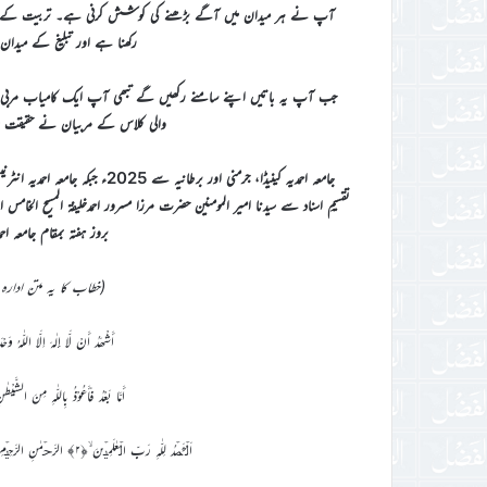
آپ نے ہر میدان میں آگے بڑھنے کی کوشش کرنی ہے۔ تربیت کے میدا
رکھنا ہے اور تبلیغ کے میدان
جب آپ یہ باتیں اپنے سامنے رکھیں گے تبھی آپ ایک کامیاب مربی اور م
والی کلاس کے مربیان نے حقیقت میں
بروز ہفتہ بمقام جامعہ احمدیہ Haslemere، ہمپشئ
(خطاب کا یہ متن ادارہ 
أَشْھَدُ أَنْ لَّا إِلٰہَ اِلَّا اللّٰہُ وَ
أَمَّا بَعْدُ فَأَعُوْذُ بِاللّٰہِ مِنَ 
اَلۡحَمۡدُ لِلّٰہِ رَبِّ الۡعٰلَمِیۡنَ ۙ﴿۲﴾ الرَّحۡمٰنِ الرَّحِیۡمِ ۙ﴿۳﴾ مٰلِکِ یَوۡمِ الدِّیۡنِ ؕ﴿۴﴾ اِیَّاکَ نَعۡبُدُ وَ اِیَّاکَ نَسۡتَعِیۡنُ ؕ﴿۵﴾