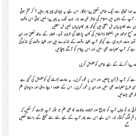
دا تعالیٰ سے ایک خاص تعلق پیدا ہوگا۔ اس لیے یہ بنیادی چیز پھر وہیں آ کر ختم ہوتی
یں۔ آپ کے دلوں میں اسلام کی خاطر غیرت ہو۔ جب تک یہ چیز پیدا نہیں ہوتی اس وقت
سے کامیابیاں مل سکتی ہیں کیونکہ پھر کامیابیاں نہیں مل سکتیں
سیح موعود علیہ الصلوٰة والسلام کی کتب پڑھنے کی طرف توجہ، خلفاء کے ساتھ تعلق اور ان
جہ بہت ضروری ہے کیونکہ آپ خلیفہ وقت کے نمائندے ہیں اور خلیفہ وقت کی نمائندگی
ے کہ آپ خطبات بھی سنیں اور اس پیغام کو آگے پہنچائیں
خوت پیدا کرنے کے لیے خاص کوشش کریں
ی ہے کہ آپ قرآن پڑھیں اور اس پر غور کریں۔ یہ عادت ڈالنے کی کوشش کی گئی ہے
سی طرح خطبات بھی سنیں اور ان پر غور کریں۔ اس کے علاوہ اپنے دینی اور دنیاوی علم
و بھی بڑھائیں
نی ہو تو وہاں آپ کو تاریخ اور موجودہ حالات کا بھی علم ہو تاکہ آپ ثابت کر سکیں کہ
ج تم لوگ گرفتار ہو۔ اس لیے اس سے پھر آپ کے لیے نئے نئے تبلیغ کے راستے کھلیں
گے