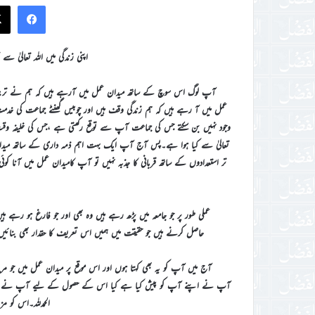
ook
اپنی زندگی میں اللہ تعالیٰ سے
آپ لوگ اس سوچ کے ساتھ میدان عمل میں آرہے ہیں کہ ہم نے تربی
عمل میں آ رہے ہیں کہ ہم زندگی وقف ہیں اور چوبیس گھنٹے جماعت کی خد
وجود نہیں بن سکتے جس کی جماعت آپ سے توقع رکھتی ہے ،جس کی خلیفہ و
تعالیٰ سے کیا ہوا ہے۔پس آج آپ ایک بہت اہم ذمہ داری کے ساتھ میدان ع
تر استعدادوں کے ساتھ قربانی کا جذبہ نہیں تو آپ کامیدان عمل میں آنا کوئی
عملی طور پر جو جامعہ میں پڑھ رہے ہیں وہ بھی اور جو فارغ ہو رہے ہ
حاصل کرنے ہیں جو حقیقت میں ہمیں اس تعریف کا حقدار بھی بنائیں 
آج میں آپ کو یہ بھی کہتا ہوں اور اس موقع پر میدان عمل میں جو مرب
آپ نے اپنے آپ کو پیش کیا ہے کیا اس کے حصول کے لیے آپ نے اپنی تمام 
الحمدللہ۔اس کو 