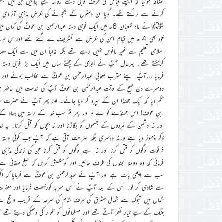
اضافہ ہوگیا کہ ایسے قبائل کی طرف فوجی دستے روانہ کیے جائیں جن میں 
کرنے سے رکتے تھے۔ گویا ان دستوں کے بھجوانے کی غرض مذہبی آزادی 
ﷺ نے ماہ شعبان 6ھ میں ایک فوجی دستہ عبدالرحمٰن بن عو
خود بھی 4 ھ میں قیامِ امن کی غرض سے تشریف لے گئے تھے اوراس طر
اسلامی تعلیم سے غیر مانوس نہیں رہے تھے بلکہ غالباً ان میں سے ایک حصہ 
کرسکتے تھے۔ بہرحال آپؐ نے ہجری کے چھٹے سال میں ایک بڑا فوجی دستہ عبد
فرمایا …آپؐ اپنے مقرب صحابی عبدالرحمٰن بن عوفؓ سے مخاطب ہوئے اور فرمایا۔
دوسرے دن صبح کے وقت عبدالرحمٰن بن عوفؓ آپؐ کی خدمت میں حاضر ہوئے 
حکم دیا کہ ایک جھنڈا ان کے سپرد کر دیا جائے۔ اور پھر آپؐ نے حضرت عب
ابنِ عوف! اس جھنڈے کو لے لو اور پھر تم سب خدا کے رستہ میں جہاد کے لیے نک
اور نہ دشمن کے مُردوں کے جسموں کو بگاڑنا اور نہ بچوں کو قتل کرنا۔ یہ 
ذکر چھوڑ دیا ہے ورنہ دوسری جگہ صراحت آتی ہے کہ آپؐ جب کوئی دستہ روان
فرتوت لوگوں کو قتل کرنا اور نہ ایسے لوگوں کو قتل کرنا جن کی زندگی
فرمائی کہ وہ دومۃ الجندل کی طرف جائیں اور کوشش کریں کہ صلح صفائی سے 
سب سے اچھی بات ہے اور آپؐ نے عبدالرحمٰن بن عوفؓ سے فرمایا کہ اگر و
سے شادی کر لو۔ اس کے بعد آپؐ نے اس سریہ کورخصت فرمایا اور حضرت ع
شمال میں تبوک سے شمال مشرق کی طرف شام کی سرحد کے قریب واقع ہے، رو
جنگ کے لیے تیار نظر آتے تھے اور مسلمانوں کو تلوار کی دھمکی دیتے تھے 