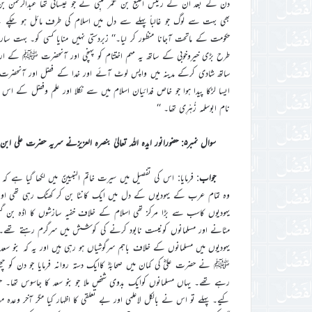
دن کے بعد ان کے رئیس اَصْبَغْ بن عُمَر کَلْبِی نے جو عیسائی تھا عبدالرحم
بھی بہت سے لوگ جو غالباً پہلے سے دل میں اسلام کی طرف مائل ہو چکے ت
حکومت کے ماتحت آجانا منظور کر لیا۔‘‘ زبردستی نہیں منایا کسی کو۔ بہت سا
طرح بڑی خیروخوبی کے ساتھ یہ مہم اختتام کو پہنچی اور آنحضرت ﷺ کے ارشاد ک
ساتھ شادی کرکے مدینہ میں واپس لوٹ آئے اور خدا کے فضل اور آنحضرت
ایسا لڑکا پیدا ہوا جو خاص فدائیان اسلام میں سے نکلا اور علم وفضل کے اس م
نام ابوسلمہ زُہْرِی تھا۔ ‘‘
سوال نمبر۵: حضورانور ایدہ اللہ تعالیٰ بنصرہ العزیزنے سریہ حضرت علی ابن ابی طالبؓ کی بابت کیابیان فرمایا؟
جواب
: فرمایا: اس کی تفصیل میں سیرت خاتم النبیینؐ میں لکھا گیا ہے کہ ’
وہ تمام عرب کے یہودیوں کے دل میں ایک کانٹا بن کر کھٹک رہی تھی اور غزوہ
یہودیوں کاسب سے بڑا مرکز تھی اسلام کے خلاف خفیہ سازشوں کا اڈہ بن گئی
یہودیوں میں مسلمانوں کے خلاف باہم سرگوشیاں ہو رہی ہیں اور یہ کہ بنو سع
ﷺ نے حضرت علیؓ کی کمان میں صحابہؓ کاایک دستہ روانہ فرمایا جو دن کو
رہے تھے۔ یہاں مسلمانوں کوایک بدوی شخص ملا جو بنو سعد کا جاسوس تھا۔ ح
کیے۔ پہلے تو اس نے بالکل لاعلمی اور بے تعلقی کا اظہار کیا مگر آخر وعدہ م