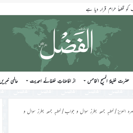
قطعاً حرام قرار دیا ہے
حضرت خلیفۃ المسیح الخامس
از افاضاتِ خلفائے احمدیت
عالمی خبریں
رہ العزیز
/
خطبہ جمعہ بطرز سوال و جواب
/
خطبہ جمعہ بطرز سوال و