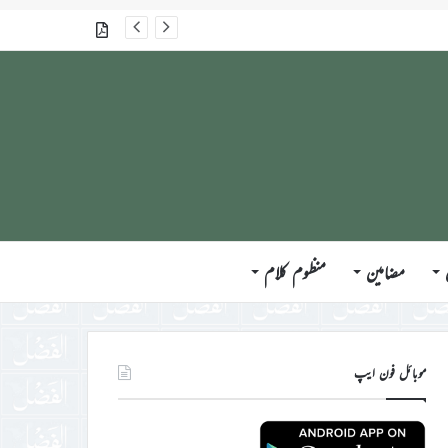
گذشتہ شمارے
مضامین
منظوم کلام
موبائل فون ایپ