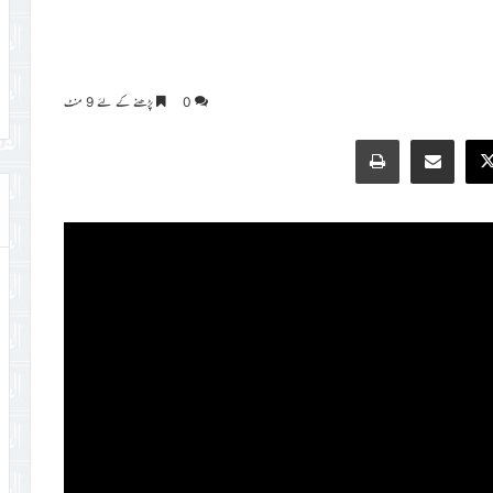
0
پڑھنے کے لئے 9 منٹ
Print
Share via Email
Faceb
X