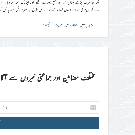
جگہ کی طرف بڑھے جہاں بنو سعد جمع ہورہے تھے اور اچانک حملہ کر دیا۔ اس 
لے کر مدینہ کی طرف واپس لوٹ آئے اوراس طرح یہ خطرہ وقتی طورپر ٹل گیا
مزید پڑھیں:
جھنگ میں احمدیت ۔ تبصرہ
مختلف مضامین اور جماعتی خبروں سے آگ
اپنا
ای
میل
آئی
ڈی