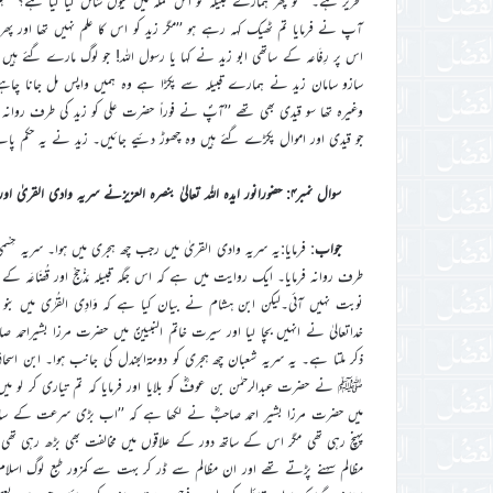
تحریر ہے۔ ’’تو پھر ہمارے قبیلہ کو اس حملہ میں کیوں شامل کیا گیا ہے؟‘‘
آپ نے فرمایا تم ٹھیک کہہ رہے ہو ’’مگر زید کو اس کا علم نہیں تھا اور پ
اس پر رِفَاعہ کے ساتھی ابو زید نے کہا یا رسول اللہ! جو لوگ مارے گئے ہیں ان 
سازو سامان زید نے ہمارے قبیلہ سے پکڑا ہے وہ ہمیں واپس مل جانا چاہی
وغیرہ تھا سو قیدی بھی تھے ’’آپؐ نے فوراً حضرت علی کو زید کی طرف روانہ فرما
جو قیدی اور اموال پکڑے گئے ہیں وہ چھوڑ دئیے جائیں۔ زید نے یہ حکم پاتے ہ
سوال نمبر۴: حضورانور ایدہ اللہ تعالیٰ بنصرہ العزیزنے سریہ وادی القریٰ اورسریہ عبدالرحمٰن بن عوفؓ کی بابت کیابیان فرمایا؟
جواب
: فرمایا:یہ سریہ وادی القریٰ میں رجب چھ ہجری میں ہوا۔ سریہ حِسْم
طرف روانہ فرمایا۔ ایک روایت میں ہے کہ اس جگہ قبیلہ مَذْحِجْ اور قُضَاعَہ کے 
نوبت نہیں آئی۔لیکن ابن ہشام نے بیان کیا ہے کہ وَادِی القُرٰی میں بنو فَزَ
خداتعالیٰ نے انہیں بچا لیا اور سیرت خاتم النبیینؐ میں حضرت مرزا بشیراحمد ص
ذکر ملتا ہے۔ یہ سریہ شعبان چھ ہجری کو دومۃالجندل کی جانب ہوا۔ ابن اس
ﷺ نے حضرت عبدالرحمٰن بن عوفؓ کو بلایا اور فرمایا کہ تم تیاری کر لو می
میں حضرت مرزا بشیر احمد صاحبؓ نے لکھا ہے کہ ’’اب بڑی سرعت کے ساتھ اسل
پہنچ رہی تھی مگر اس کے ساتھ دور کے علاقوں میں مخالفت بھی بڑھ رہی تھ
مظالم سہنے پڑتے تھے اور ان مظالم سے ڈر کر بہت سے کمزور طبع لوگ ا