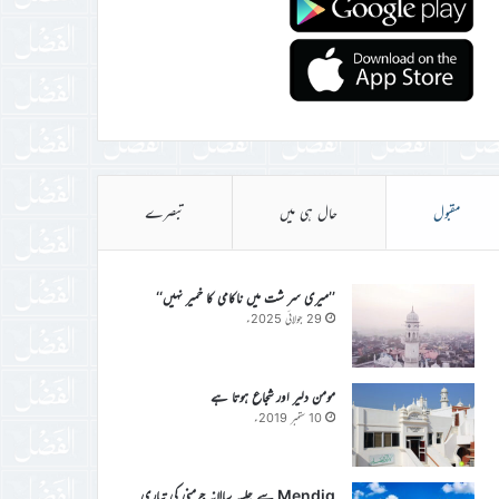
مقبول
حال ہی میں
تبصرے
’’میری سر شت میں ناکامی کا خمیر نہیں‘‘
29 جولائی 2025ء
مومن دلیر اور شجاع ہوتا ہے
10 ستمبر 2019ء
Mendig سے جلسہ سالانہ جرمنی کی تیاری