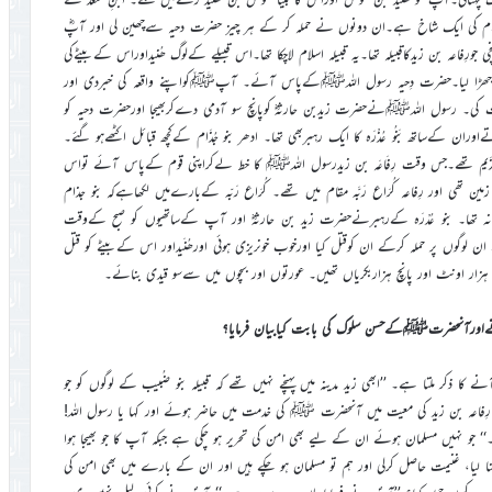
قبیلہ جُذام کی ایک شاخ ہے۔ان دونوں نے حملہ کر کے ہر چیز حضرت دحیہ سےچھین لی اور آپؓ
رِفاعہ بن زیدکاقبیلہ تھا۔یہ قبیلہ اسلام لاچکا تھا۔اس قبیلے کےلوگ ھُنیداوراس کےبیٹےکی
ال چھڑا لیا۔حضرت دِحیہ رسول اللہﷺکےپاس آئے۔ آپﷺکواپنے واقعہ کی خبردی اور
کی۔ رسول اللہﷺنےحضرت زیدبن حارثہؓ کوپانچ سو آدمی دےکربھیجا اورحضرت دحیہ کو
ان کےساتھ بَنُو عُذْرَہ کا ایک رہبربھی تھا۔ ادھر بنو جُذَام کےکچھ قبائل اکٹھےہو گئے۔
عدبن ھُذَیم تھے۔جس وقت رِفَاعَہ بن زیدرسول اللہﷺ کا خط لےکراپنی قوم کےپاس آئے تواس
یلی زمین تھی اور رِفاعہ کُرَاع رَبَّہ مقام میں تھے۔ کُرَاع رَبّہ کےبارےمیں لکھاہےکہ بنو جذام
ہ تھا۔ بنو عُدْرَہ کےرہبرنےحضرت زید بن حارثہؓ اور آپ کےساتھیوں کو صبح کےوقت
ے ان لوگوں پر حملہ کرکے ان کوقتل کیا اورخوب خونریزی ہوئی اورھُنَیداور اس کےبیٹے کو قتل
ہزار اونٹ اور پانچ ہزاربکریاں تھیں۔ عورتوں اور بچوں میں سےسو قیدی بنائے۔
نے کا ذکر ملتا ہے۔ ’’ابھی زید مدینہ میں پہنچے نہیں تھے کہ قبیلہ بنو ضُبیب کے لوگوں کو جو
یس رِفاعہ بن زید کی معیت میں آنحضرت ﷺ کی خدمت میں حاضر ہوئے اور کہا یا رسول اللہ!
‘ جو نہیں مسلمان ہوئے ان کے لیے بھی امن کی تحریر ہو چکی ہے جبکہ آپ کا جو بھیجا ہوا
نا لیا، غنیمت حاصل کرلی اور ہم تو مسلمان ہو چکے ہیں اور ان کے بارے میں بھی امن کی