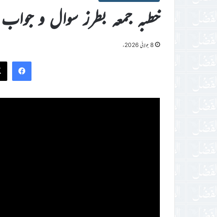
خطبہ جمعہ بطرز سوال و جواب
8 جولائی 2026ء
ook