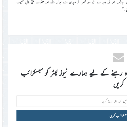
اچانک حملہ کی وجہ سے بنو سعد گھبرا کر میدان سے بھاگ نکلے اور حضرت علیؓ مالِ غنیمت
۔‘‘
اہ رہنے کے لیے ہمارے نیوز لیٹر کو سبسکرائب
کریں