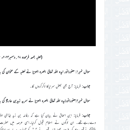
(خطبہ جمعہ فرمودہ ۲۷؍دسمبر۲۰۲۴ء بمقام مسجد مبارک،اسلام آباد، ٹلفورڈ(سرے) یوکے)
سوال نمبر۱: حضورانور ایدہ اللہ تعالیٰ بنصرہ العزیز نے خطبہ کے عنوان کی بابت کیابیان فرمایا؟
جواب
: فرمایا: آج بھی بعض سرایاکا ذکرکروں گا۔
سوال نمبر۲:حضورانورایدہ اللہ تعالیٰ بنصرہ العزیز نے سریہ زیدبن حارثہؓ کی بابت کیابیان فرمایا؟
جواب
: فرمایا: ابن اسحاق نے بیان کیا ہے کہ رِفَاعَہ بن زید ج
دےرہےتھے۔ ان لوگوں نے اسلام قبول کرلیا۔اسی عرصہ میں حضرت دِحْ
ﷺنےقیصرِروم کی طرف بھیجا تھا۔ قیصر نے آپؓ کو تحائف دیے اورپوشاک پہنا