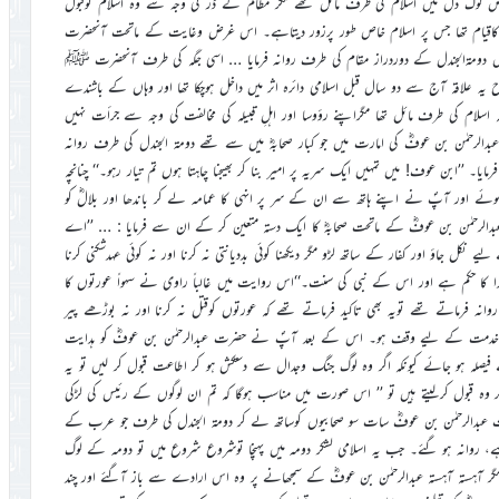
بعض لوگ دل میں اسلام کی طرف مائل تھے مگر مظالم کے ڈر کی وجہ سے وہ اسلام کوقبول
کاقیام تھا جس پر اسلام خاص طور پرزور دیتاہے۔ اس غرض وغایت کے ماتحت آنحضرت
فؓ کی کمان میں دومۃالجندل کے دوردراز مقام کی طرف روانہ فرمایا … اسی جگہ کی طرف آنحضرت ﷺ
ح یہ علاقہ آج سے دو سال قبل اسلامی دائرہ اثر میں داخل ہوچکا تھا اور وہاں کے باشندے
اسلام کی طرف مائل تھا مگراپنے رؤوسا اور اہلِ قبیلہ کی مخالفت کی وجہ سے جرأت نہیں
الرحمٰن بن عوفؓ کی امارت میں جو کبار صحابہؓ میں سے تھے دومۃ الجندل کی طرف روانہ
 ’’ابن عوف! میں تمہیں ایک سریہ پر امیر بنا کر بھیجنا چاہتا ہوں تم تیار رہو۔‘‘ چنانچہ
اور آپؐ نے اپنے ہاتھ سے ان کے سر پر انہی کا عمامہ لے کر باندھا اور بلالؓ کو
دالرحمٰن بن عوفؓ کے ماتحت صحابہؓ کا ایک دستہ متعین کر کے ان سے فرمایا : … ’’اے
ل جاؤ اور کفار کے ساتھ لڑو مگر دیکھنا کوئی بددیانتی نہ کرنا اور نہ کوئی عہدشکنی کرنا
خدا کا حکم ہے اور اس کے نبی کی سنت۔‘‘اس روایت میں غالباً راوی نے سہواً عورتوں کا
ہ فرماتے تھے تویہ بھی تاکید فرماتے تھے کہ عورتوں کوقتل نہ کرنا اور نہ بوڑھے پیر
 مذہبی خدمت کے لیے وقف ہو۔ اس کے بعد آپؐ نے حضرت عبدالرحمٰن بن عوفؓ کو ہدایت
فیصلہ ہو جائے کیونکہ اگر وہ لوگ جنگ وجدال سے دستکش ہو کر اطاعت قبول کر لیں تو یہ
ہ قبول کرلیتے ہیں تو ’’ اس صورت میں مناسب ہوگا کہ تم ان لوگوں کے رئیس کی لڑکی
بدالرحمٰن بن عوفؓ سات سو صحابیوں کوساتھ لے کر دومۃ الجندل کی طرف جو عرب کے
انہ ہو گئے۔ جب یہ اسلامی لشکر دومہ میں پہنچا توشروع شروع میں تو دومہ کے لوگ
مگر آہستہ آہستہ عبدالرحمٰن بن عوفؓ کے سمجھانے پر وہ اس ارادے سے باز آگئے اور چند