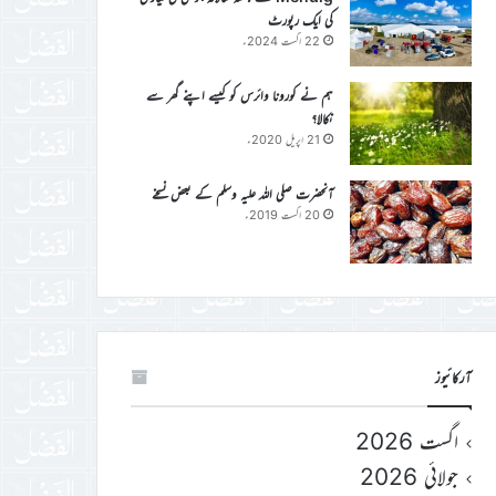
کی ایک رپورٹ
22 اگست 2024ء
ہم نے کورونا وائرس کو کیسے اپنے گھر سے
نکالا؟
21 اپریل 2020ء
آنحضرت صلی اللہ علیہ وسلم کے بعض نسخے
20 اگست 2019ء
آرکائیوز
اگست 2026
جولائی 2026