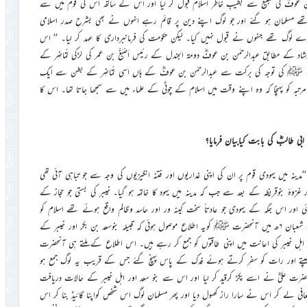
ٰن بن عوفؓ کی تبلیغ سے بطیبِ خاطر اسلام قبول کر لیا اور اس کے ساتھ اس کی قوم میں سے
ھے مسلمان ہو گئے اور جو لوگ اپنے دین پر قائم رہے انہوں نے بھی بشرحِ صدر اسلامی
رے لوگ تھے جنہوں نے قبول نہیں کیا۔ لیکن حکومت کی فرمانبرداری کا عہد کر لیا۔ ’’ اس
ے مطابق عبدالرحمٰن بن عوفؓ دومۃ الجندل کے رئیس اَصْبَغْ بن عمر کی لڑکی تُمَاضِر کے
 ﷺ کی توجہ کی برکت سے عبدالرحمٰن بن عوفؓ کے ہاں اسی تُمَاضِر کے بطن سے ایک
رتبہ کو پہنچا کہ وہ اپنے وقت میں اسلام کے چوٹی کے علماء میں سے سمجھا جاتا تھا۔ اس کا
’مدینہ میں یہودی قوم پر ان کی اپنی غداریوں اور فتنہ انگیزیوں کی وجہ سے جو تباہی آئی تھی
ٔ بنوقریظہ کے بعد سے جب کہ مدینہ میں یہود کا خاتمہ ہو گیا۔ خیبر کی بستی جو حجاز کے
 اور اس جگہ کے یہودی جو عادتاً سخت کینہ ور اور حاسد وظالم واقع ہوئے تھے اسلام کو
مٹانے اور مسلمانوں کونیست نابود کرنے کی کوشش میں سرگرم رہتے تھے۔ شعبان ۶ھ میں آنحضرت ﷺ کویہ اطلاع موصول ہوئی کہ قبیلہ بنوسعد بن بکر اور خیبر کے
د اہل خیبر کی اعانت میں اپنی طاقتوں کو جمع کر رہے ہیں۔ اس اطلاع کے ملتے ہی آنحضرت
 چھپتے اور رات کو سفر کرتے ہوئے فدک کے پاس پہنچ گئے جس کے قریب یہ لوگ جمع ہو
ضرت علیؓ نے اسے پکڑ کرقید کر لیا اور اس سے بنو سعد اور اہل خیبر کے حالات دریافت
عافی لے کر اس نے سارا راز کھول دیا اور پھر مسلمان لوگ اس شخص کواپنا گائیڈ بنا کر اس