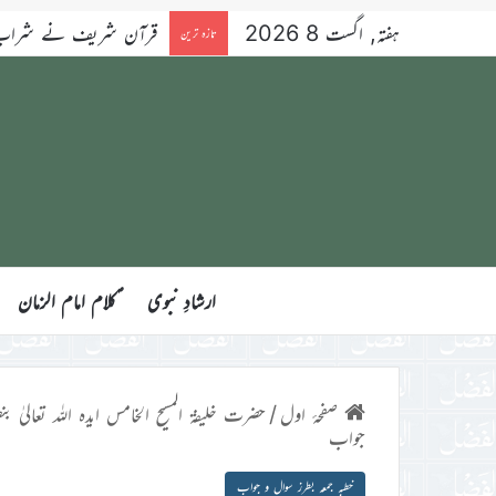
ہفتہ, اگست 8 2026
قرآن شریف نے شراب کو 
تازہ ترین
ارشادِ نبوی
ؑکلام امام الزمان
صفحۂ اول
/
حضرت خلیفۃ المسیح الخامس ایدہ اللہ تعالیٰ بنص
جواب
خطبہ جمعہ بطرز سوال و جواب