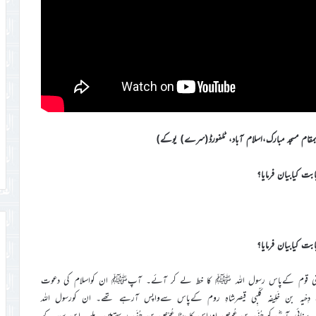
ُذَامِی اپنی قوم کےپاس رسول اللہ ﷺ کا خط لے کر آئے۔ آپﷺ ان کواسلام کی دعوت
یہ بن خَلِیفہ کَلْبِی قیصرشاہِ روم کےپاس سےواپس آرہے تھے۔ ان کورسول اللہ
ئی۔آپؓ کو ھُنَید بن عُوص اوراس کا بیٹا عُوْص بن ھُنَید رستےمیں ملے۔ ابنِ سعد کے