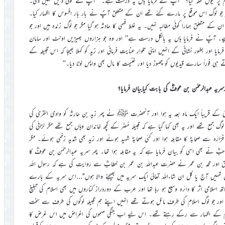
 ہم پر کیوں حملہ کیا؟ ’’آپؐ نے فرمایا ہاں یہ درست ہے۔‘‘ آپؐ نے کوئی دلیل نہیں دی۔
ھر جو لوگ اس موقع پر مارے گئے تھے ان کے متعلق آپؐ نے بار بار افسوس کا اظہار کیا۔
کے متعلق ہمارا کوئی مطالبہ نہیں۔ یہ غلط فہمی کا حادثہ ہو گیا مگر جو لوگ زندہ ہیں اور جو
ے۔ آپؐ نے فرمایا ہاں یہ بالکل درست ہے‘‘ اور وہ جو ہزاروں بھیڑیں اونٹ اور سامان
یا اور بطور نشانی کے انہیں اپنی تلوار عنایت فرمائی اور زید کو کہلا بھیجا کہ اس قبیلہ کے
ی فوراً سارے قیدیوں کو چھوڑ دیا اور غنیمت کا مال بھی واپس لوٹا دیا۔‘‘
یٰ کے قریباً ایک ماہ بعد یہ ہوا اور آنحضرت ﷺ نے پھر زید بن حَارِثَہ کو وادی القریٰ کی
لوگ جمع تھے اور یہ بھی کہا گیا ہے کہ قبیلہ مُضَر کے کچھ خاندان وہاں جمع تھے مگر لڑائی کی
ارَہ سے صحابہؓ کا مقابلہ ہوا اور کئی صحابہؓ شہید ہوئے اور زید بھی شدید زخمی ہوئے۔ مگر
احبؓ نے بھی اسی کو بیان فرمایا ہے کہ یہ مقابلہ ہوا تھا۔ پھر سریہ عبدالرحمٰن بن عوفؓ کا
حاق اور محمد بن عمر نے حضرت عبداللہ بن عمر بن خطابؓ سے روایت کی ہے کہ رسول اللہ
ں تمہیں آج یا کل ان شاءاللہ تعالیٰ ایک سریہ میں بھیجنے والا ہوں’’…اس سریہ کے بارے
امی اثر کا دائرہ وسیع ہو رہا تھا اور عرب کے دوردراز کناروں میں بھی اسلام کی تبلیغ
ی اور جو لوگ اسلام کی طرف مائل ہوتے تھے انہیں اپنے ہم قبیلہ لوگوں کی طرف سے سخت
سلام کے اظہار سے رکے رہتے تھے۔ اس لیے اب جنگی مہموں کی اغراض میں اس غرض کا