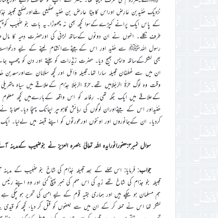
نزدیک ھُنَیدبن عَارِض اوراس کابیٹا عارض بن ھُنید صُلَیعِی ملےاورصُلَیع 
کے پاس ایک پرانے کپڑےکےسوا کچھ بھی نہ چھوڑا۔یہ بات بنو ضُبَیب کوپہنچی جو
طرف نکلے۔ انہوں نے ان دونوں کےساتھ لڑائی کی اورحضرت دِحیہ کا م
رسول اللہﷺ سے ھُنَید اور اس کےبیٹےسےانتقام لینے کے لیے درخواست 
بھی لشکرکےساتھ واپس بھیج دیا۔ حضرت زیدؓرات کو چلتے اور دن کو چھپ جاتےاور
ان میں سے غَطَفَان قبیلہ سارا تھا۔قبیلہ وَائِل اور کچھ سَلَامَان سےاورس
وقت وہ لوگ حَرَّةُ الرَّجْلَامیں تھے۔حرّة الرَّجْلَا جذام کےعلاقے میں سیاہ پتھر
کےعلاقے میں ایک جگہ تھی۔ رِفاعہ کو اس واقعہ کےبارےمیں کچھ معلوم ن
ھُنَیداور اس کے بیٹےاوران لوگوں کی رہائش گاہوںپر اچانک پہنچا دیا۔صحابہؓ ن
کردیا۔ ان کےجانوروں اور اونٹوں اورعورتوں کو اپنے قبضہ میں لےلیا۔ ایک 
سوال نمبر۳:حضورانورایدہ اللہ تعالیٰ بنصرہ العزیز نے بنوضبیب کےمدینہ آنےاورآنحضرتﷺکےحسن سلوک کی بابت کیابیان فرمایا؟
جواب
: فرمایا: اس حملے کے بعد قبیلہ جُذَام کی شاخ بنو ضُبَیب کے مدینہ آ
قبیلہ بنو جذام کی شاخ تھے زید کی اس مہم کی خبر پہنچ گئی اور وہ اپنے رئ
ہم مسلمان ہو چکے ہیں اور ہماری بقیہ قوم کے لیے امن کی تحریر ہو چکی ہے۔‘
لشکر تھا اس نے حملہ کر کے ان میں سے بعضوں کو قتل کر دیا، کچھ کو قیدی ب