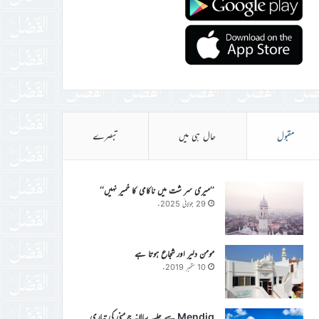
مقبول
حال ہی میں
تبصرے
’’میری سر شت میں ناکامی کا خمیر نہیں‘‘
29 جولائی 2025ء
مومن دلیر اور شجاع ہوتا ہے
10 ستمبر 2019ء
Mendig سے جلسہ سالانہ جرمنی کی تیاری