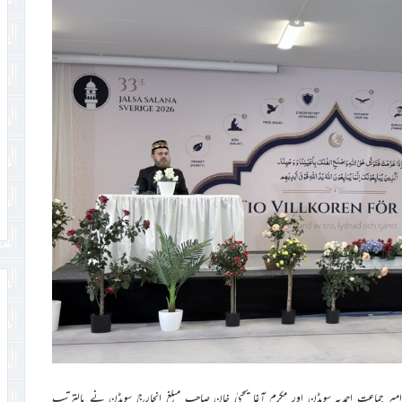
میر جماعت احمدیہ سویڈن اور مکرم آغا یحییٰ خان صاحب مبلغ انچارج سویڈن نے بالترتیب