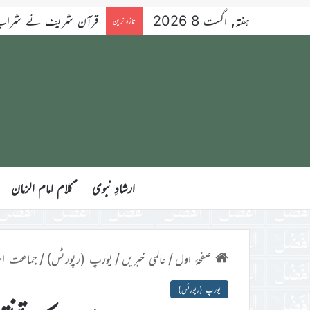
ہفتہ, اگست 8 2026
قرآن شریف نے شراب کو 
تازہ ترین
ارشادِ نبوی
ؑکلام امام الزمان
صفحۂ اول
/
عالمی خبریں
/
یورپ (رپورٹس)
/
جماعت احمدیہ س
یورپ (رپورٹس)