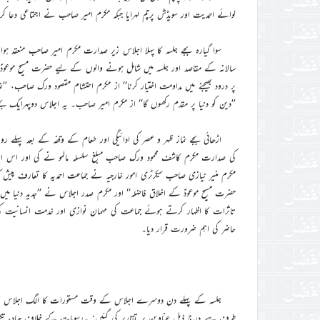
لوائے احمدیت اور سویڈش پرچم لہرایا جبکہ مکرم امیر صاحب نے اجتماعی دعا کر
سوا گیارہ بجے جلسہ کا پہلا اجلاس زیر صدارت مکرم امیر صاحب منعقد ہ
سالانہ کے مقاصد اور جلسہ میں شامل ہونے والوں کے لیے حضرت مسیح موعو
پر درود بھیجنے میں مداومت اختیار کرنا‘‘ از مکرم احتشام مقصود ورک صاحب، ’’
’’دین کو دنیا پر مقدم رکھوں گا‘‘ از مکرم امیر صاحب۔ یہ اجلاس دوپہرایک بج
اڑھائی بجے نماز ظہر و عصر کی ادائیگی اور طعام کے وقفہ کے بعد پہلے 
کی صدارت مکرم کاشف محمود ورک صاحب مبلغ سلسلہ مالمو نے کی اور اس ا
مکرم منیر نیازی صاحب سیکرٹری امور خارجیہ نے جماعت احمدیہ کا تعارف پیش
حضرت مسیح موعودؑ کے اخلاق فاضلہ‘‘ اور مکرم صدر اجلاس نے ’’جدید دنیا میں 
تاثرات کا اظہار کرتے ہوئے جماعت کی مہمان نوازی اور خدمت انسانیت
حاضر کی اہم ضرورت قرار دیا۔
جلسہ کے پہلے دن دوسرے اجلاس کے وقت مستورات کا الگ اجلاس محترمہ 
طرف سے درج ذیل عناوین پر تقاریر کی گئیں: بدرسومات کے خلاف جہاد، تک