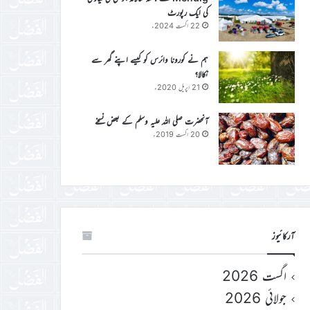
کی ایک رپورٹ
22 اگست 2024ء
ہم نے کورونا وائرس کو کیسے اپنے گھر سے
نکالا؟
21 اپریل 2020ء
آنحضرت صلی اللہ علیہ وسلم کے بعض نسخے
20 اگست 2019ء
آرکائیوز
اگست 2026
جولائی 2026