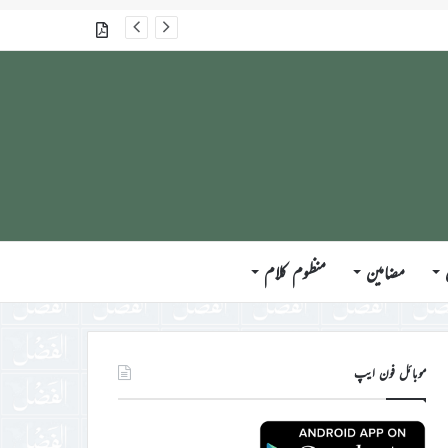
گذشتہ شمارے
مضامین
منظوم کلام
موبائل فون ایپ