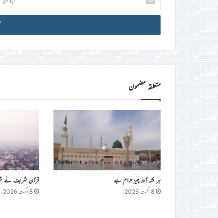
ای
میل
آئی
ڈی
درج
کریں
متعلقہ مضمون
ہر نشہ آور چیز حرام ہے
قرآن شریف نے شراب 
8 اگست 2026ء
8 اگست 2026ء