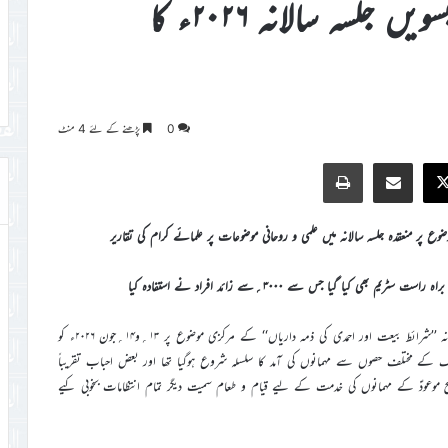
جماعت احمدیہ سویڈن کے تینتیسویں جلسہ سالانہ ۲۰۲۶ء کا
0
پڑھنے کے لئے 4 منٹ
Print
Share via Email
Faceb
X
 پر منعقدہ جلسہ سالانہ میں علمی و روحانی موضوعات پر علمائے کرام کی تقاریر
اللہ تعالیٰ کے فضل و کرم سے جماعت احمدیہ سویڈن کا ۳۳واں جلسہ سالانہ ’’شرائط بیعت اور احمدی کی ذمہ داریاں‘‘ کے مرکزی موضوع پر ۱۳؍و۱۴؍جون ۲۰۲۶ء کو
لک کے مختلف حصوں سے مہمانوں کی آمد کا سلسلہ شروع ہوگیا تھا اور بعض احباب تقریباً
ح موعودؑ کے مہمانوں کی خدمت کے لیے قیام و طعام سمیت دیگر تمام انتظامات بخوبی کیے