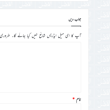
جواب دیں
آپ کا ای میل ایڈریس شائع نہیں کیا جائے گا۔
ضروری 
ت
ب
ص
ر
ہ
*
نام
*