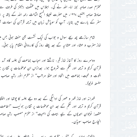
محترم صدر صاحبہ لجنہ اماء اللہ نے کی۔ اجلاس میں مختلف ریجنز کی طرف سے
صادقہ صاحبہ جنہیں ۱۹۶۷ء میں حضرت خلیفۃ المسیح الثالث رحم
سفر کے بارے میں بتایا۔ آپ کو سویڈش زبان میں ترجمہ قرآن کی سعادت 
شام ساڑھے چھ بجے سوال و جواب کی ایک نشست بھی منعقد ہوئی جس م
نماز مغرب و عشاء اور عشائیہ کے بعد پہلے روز کی کارروائی اختتام پذیر ہوئی۔
دوسرے روز کا آغاز نماز فجر، ناشتے اور احباب جماعت کی جلسہ گاہ آم
قرآن کریم و ترجمہ اور نظم سے شروع ہوا۔ بعدازاں ان موضوعات پر تقاریر ہوئ
اخوت و محبت، جماعت میں اتحاد اور حفظ مراتب‘‘ از مکرم انور رشید صاحب صدر
سلسلہ لولیو)۔
ظہرانہ اور نماز ظہر و عصر کی ادائیگی کے بعد دو بجے جلسہ کا چوتھا او
قرآن کریم و ترجمہ اور نظم کے بعد ان موضوعات پر تقاریر ہوئیںـ ’’اطاعت او
مقصد: نوجوان احمدیوں کے لیے بیعت کی اہمیت‘‘ از مکرم مصعب رشید صاحب 
انچارج صاحب سویڈن۔
اختتامی اجلاس کے آخر پر مکرم امیر صاحب نے شاملین جلسہ، مہمان مقرری