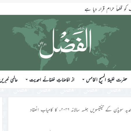
قطعاً حرام قرار دیا ہے
حضرت خلیفۃ المسیح الخامس
از افاضاتِ خلفائے احمدیت
عالمی خبریں
ویڈن کے تینتیسویں جلسہ سالانہ ۲۰۲۶ء کا کامیاب انعقاد