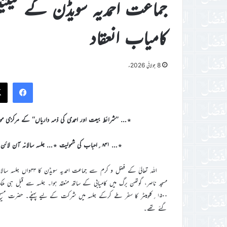
کامیاب انعقاد
8 جولائی 2026ء
ook
٭… ’’شرائط بیعت اور احمدی کی ذمہ داریاں‘‘ کے مرکزی موضوع
٭… ۸۴۱؍احباب کی شمولیت ٭… جلسہ سالانہ آن لائن براہ راست سٹریم بھی کیا گیا جس سے ۳۰۰۰؍سے زائد افراد نے استفادہ کیا
مسجد ناصر، گوتھن برگ میں کامیابی کے ساتھ منعقد ہوا۔ جلسہ سے قبل ہی م
۱۵۰۰؍کلومیٹر کا سفر طے کرکے جلسہ میں شرکت کے لیے پہنچے۔ حضرت مسی
گئے تھے۔