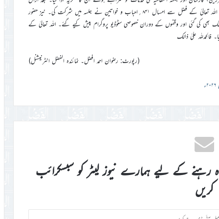
دعا کے ساتھ جلسہ سالانہ اپنے اختتام کو پہنچا۔ مکرم امیر صاحب نے بتایا کہ اللہ تعالیٰ کے فضل سے امسال ۸۴۱؍احباب و خواتین نے جلسہ میں شرکت کی۔ نیز حضور
ٹریمنگ بھی کی گئی اور وقفوں کے دوران خصوصی سٹوڈیو پروگرام پیش کیے گئے۔ اللہ تعالیٰ کے
(رپورٹ: رضوان احمد افضل۔ نمائندہ الفضل انٹرنیشنل)
ء
اہ رہنے کے لیے ہمارے نیوز لیٹر کو سبسکرائب
کریں