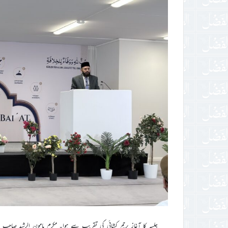
جلسہ کا آغاز پرچم کشائی کی تقریب سے ہوا۔ مکرم مامون الرشید صاحب ا