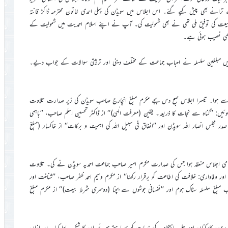
 ترانے بھی پیش کیے گئے۔ اس اجلاس میں سویڈن کی پہلی احمدی خاتون محترمہ ڈاکڑ قانتہ
ہ اللہ کے ہاتھ پر بیعت کی توفیق ملی تھی نے بھی شمولیت کی۔ آپ نے اپنے اسلام احمدیت میں شمولیت کے
بھی نصیب ہوئی ہے۔
یں مبلغین سلسلہ نے احباب جماعت کے مختلف دینی اور تربیتی سوالات کے جواب دیے۔
د سے ہوا۔ تیسرا اجلاس صبح دس بجے مکرم مبلغ انچارج صاحب سویڈن کی زیر صدارت تلاوت
یں: ’’گناہ سے نجات کا ذریعہ۔ یقین (معرفت الٰہی)‘‘ از ڈاکٹر تحسین اسلم صاحب، ’’باہمی
 مجلس انصار اللہ سویڈن اور ’’انفاق فی سبیل اللہ کی اہمیت و برکات‘‘ از خاکسار (مبلغ
ر اختتامی اجلاس منعقد ہوا جس کی صدارت مکرم امیر صاحب جماعت احمدیہ سویڈن نے کی۔ تلاوت
ر وفاداری: خلافت کی اطاعت کو برقرار رکھنا‘‘ از مکرم وسیم احمد ظفر صاحب، ’’شناخت اور
مبلغ سلسلہ سٹاک ہوم اور ’’نفسانی جوشوں سے بچنا (دوسری شرط بیعت)‘‘ از مکرم مبلغ
ن، کارکنان اور جلسہ انتظامیہ کی خدمات کو سراہتے ہوئے ان کا شکریہ ادا کیا۔ بعد ازاں