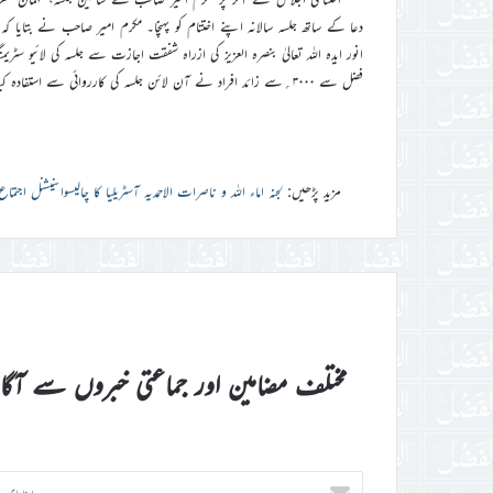
انور ایدہ اللہ تعالیٰ بنصرہ العزیز کی ازراہ شفقت اجازت سے جلسہ کی لائیو س
فضل سے ۳۰۰۰؍سے زائد افراد نے آن لائن جلسہ کی کارروائی سے استفادہ کیا۔ فالحمدللہ علیٰ ذالک
مزید پڑھیں:
لجنہ اماء اللہ و ناصرات الاحمدیہ آسٹریلیا کا چالیسواںنیشنل اجتماع ۲۰۲۶
مختلف مضامین اور جماعتی خبروں سے آگ
اپنا