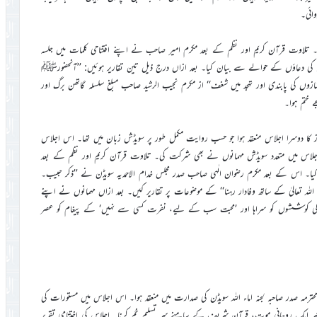
وائی۔
وا۔ تلاوت قرآن کریم اور نظم کے بعد مکرم امیر صاحب نے اپنے افتتاحی کلمات میں جلسہ
دؑ کی دعاؤں کے حوالے سے بیان کیا۔ بعد ازاں درج ذیل تین تقاریر ہوئیں: ’’آنحضورﷺ
نمازوں کی پابندی اور تہجد میں شغف‘‘ از مکرم نجیب الرشید صاحب مبلغ سلسلہ گاتھن برگ اور
ے ختم ہوا۔
روز کا دوسرا اجلاس منعقد ہوا جو حسب روایت مکمل طور پر سویڈش زبان میں تھا۔ اس اجلاس
جلاس میں متعدد سویڈش مہمانوں نے بھی شرکت کی۔ تلاوت قرآن کریم اور نظم کے بعد
 کیا۔ اس کے بعد مکرم رضوان الٰہی صاحب صدر مجلس خدام الاحمدیہ سویڈن نے ’’ذکر حبیب۔
اللہ تعالیٰ کے ساتھ وفادار رہنا‘‘ کے موضوعات پر تقاریر کیں۔ بعد ازاں مہمانوں نے اپنے
 کی کوششوں کو سراہا اور ’محبت سب کے لیے، نفرت کسی سے نہیں‘ کے پیغام کو عصر
صدر صاحبہ لجنہ اماء اللہ سویڈن کی صدارت میں منعقد ہوا۔ اس اجلاس میں مستورات کی
بر ایک روحانی موت، قرآن شریف کے سامنے سر تسلیم خم کرنا۔ اجلاس کی اختتامی تقریر