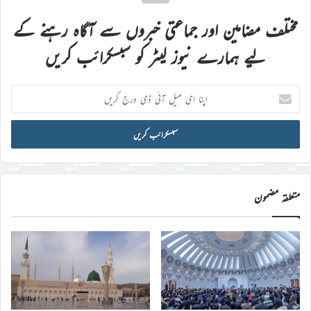
مختلف مضامین اور جماعتی خبروں سے آگاہ رہنے کے
لیے ہمارے نیوز لیٹر کو سبسکرائب کریں
اپنا
ای
میل
آئی
ڈی
درج
کریں
متعلقہ مضمون