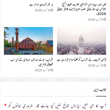
خطبہ جمعہ سیّدنا امیر المومنین حضرت خلیفۃ المسیح
ہر نشہ آور چیز حرام ہے
الخامس ایّدہ اللہ تعالیٰ بنصرہ العزیز فرمودہ 24؍جولائی
8 اگست 2026ء
2026ء
9 اگست 2026ء
قرآن شریف نے شراب کو قطعاً حرام قرار دیا ہے
شراب، جوئے اور قرعہ اندازی کے تیر سب
شیطانی کام ہیں
8 اگست 2026ء
8 اگست 2026ء
جواب دیں
آپ کا ای میل ایڈریس شائع نہیں کیا جائے گا۔
ضروری خانوں کو
*