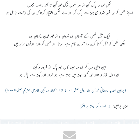
نفس خود را پاک کن از هر فضول ترکِ خود کُن تا کند رحمت نزول
اپنے نفس کو ہر غیر ضروری چیز سے پاک کر اور بے نفسی اختیار کرتا کہ خدا کی رحمت نازل ہو
لیک ترکِ نفس کے آساں بود مُردن و از خود شدن یکسان بود
لیکن نفس کو ترک کرنا کون سا آسان کام ہے۔مرنا اور نفس کو مارنا دونوں برابر ہیں
این چنیں دل کم بود در سینهٔ کاں بود پاک از غرور و کینهٔ
ایسا دل شاذ و نادر ہی کسی سینہ میں ہوتا ہے۔جو غرور اور کینہ سے پاک ہو
(براہین احمدیہ روحانی خزائن جلد اول صفحہ ۱۷۱تا ۱۷۲، بحوالہ درثمین فارسی مترجم صفحہ۹۸-۱۰۰)
مزید پڑھیں:
الا! اے کمر بستہ بر افترا