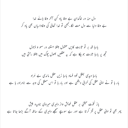
دل منِه در خاکدانِ بے وفا یاد کن آخر وفا ہائے خدا
بے وفا دنیا سے دل مت لگا۔کبھی تو خدا تعالیٰ کی وفاداریاں بھی یاد کر
بارہا شد بر تو ثابت کایں عقول مبتلا هستند در سهو و ذهول
تجھ پر بارہا ثابت ہو چکا ہے کہ یہ عقلیں بھول چوک میں مبتلا رہتی ہیں
بارہا دیدی بعقلِ خود فساد بارہا زیں عقل ماندی بے مُراد
بار ہا تو نے اپنی عقل کی خرابی دیکھی ہے اور بار ہا تو اس معقل کی وجہ سے نامرادر ہا ہے
باز نخوت میکنی بر عقلِ خویش واز دلیری میروی نادیده پیش
پھر بھی تو اپنی عقل پر فخر کرتا ہے اور بے سوچے سمجھے دلیری کے ساتھ آگے بڑھا جاتا ہے