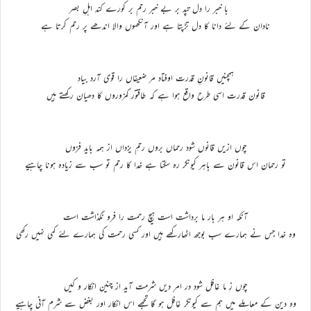
با خبر را دل تپد بر بے خبر رحم بر کورے کند اہلِ بصر
نادان کے لئے دانا کا دل تڑپتا ہے اور آنکھوں والا اندھے پر رحم کرتا ہے
ہمچنیں قانونِ قدرت اوفتاد مر ضعیفاں را قوی آرد بیاد
قانون قدرت اسی طرح واقع ہوا ہے کہ طاقتور کمزوروں کا دھیان رکھتے ہیں
چوں ازیں قانوں شود رحماں بروں رحمِ یزداں از همه باید فزوں
تو رحمان اس قانون سے باہر کیونکر رہ سکتا ہے خدا کا رحم تو سب سے زیادہ ہونا چاہیے
آنکه او ہر بار ما برداشت است ہیچ رحمت را فرو نگذاشت است
وہ خدا جس نے ہمارے سب بوجھ اٹھارکھے ہیں اور کسی رحمت کی ہمارے لئے کمی نہیں رکھی
چوں زِ ما غافل شود در امرِ دیں شرمت آید از چنین انکار و کیں
وہ دین کے معاملے میں ہم سے کیونکر غافل ہو گا تجھے اس انکار اور بغض سے شرم آنی چاہیے