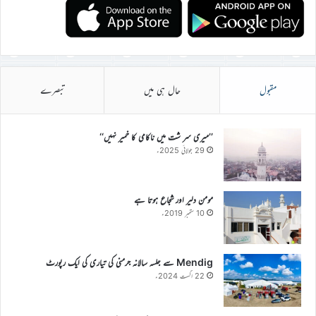
مقبول
حال ہی میں
تبصرے
’’میری سر شت میں ناکامی کا خمیر نہیں‘‘
29 جولائی 2025ء
مومن دلیر اور شجاع ہوتا ہے
10 ستمبر 2019ء
Mendig سے جلسہ سالانہ جرمنی کی تیاری کی ایک رپورٹ
22 اگست 2024ء