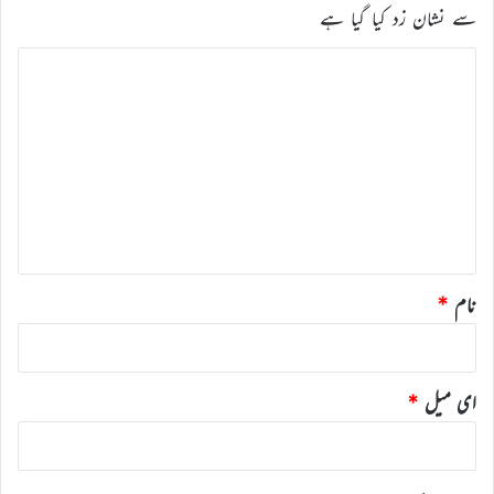
سے نشان زد کیا گیا ہے
ت
ب
ص
ر
ہ
*
نام
*
ای میل
*