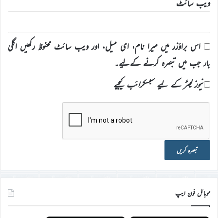
ویب‌ سائٹ
اس براؤزر میں میرا نام، ای میل، اور ویب سائٹ محفوظ رکھیں اگلی
بار جب میں تبصرہ کرنے کےلیے۔
نیوز لیٹر کے لیے سبسکرائب کیجیے
موبائل فون ایپ