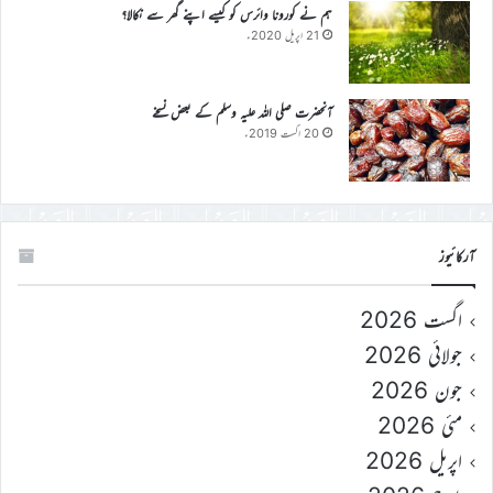
ہم نے کورونا وائرس کو کیسے اپنے گھر سے نکالا؟
21 اپریل 2020ء
آنحضرت صلی اللہ علیہ وسلم کے بعض نسخے
20 اگست 2019ء
آرکائیوز
اگست 2026
جولائی 2026
جون 2026
مئی 2026
اپریل 2026