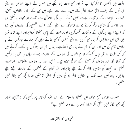
وقت میں لاکھوں کا ذکر کیا اب تو اور بھی بہت بڑھ چکے ہیں جنہوں نے اپنے اخلاص اور اپنی
قربانیوں کے بڑے اعلیٰ معیار قائم کئے ہیں۔ بہت سے ایسے ہیں جن کے وفا ، اخلاص، تعلق،
محبت ، اطاعت کے واقعات سامنے نہیں آئے۔ یہ لوگ خاموشی سے آئے اورمحبت و تعلق وفا
اور اطاعت کی مثالیں رقم کرتے ہوئے خاموشی سے چلے گئے۔ ایسے مخلصین کی اولادوں کوچاہئے
کہ اپنے ایسے بزرگوں کے واقعات قلمبندکریں اورجماعت کے پاس محفوظ کروائیںاور اپنے خاندانوں
میں بھی ان روایتوں کو جار ی کریں اوراپنی نسلوں کوبھی بتاتے رہیں کہ ہمارے بزرگوں نے یہ
مثالیں قائم کی ہیں اور ان کو ہم نے جار ی رکھناہے۔ جہاں ہم ان بزرگوں پر رشک کرتے ہیں
کہ کس طرح وہ قربانیاں کرکے اما م الزمان کی دعائوں کے وارث ہوئے وہاں یہ بھی یاد رکھیں
کہ آج بھی ان دعائوں کو سمیٹنے کے مواقع موجود ہیں۔ آئیں اور ان وفائوں ،اخلاص، اطاعت،
تعلق اور محبت کی مثالیں قائم کرتے چلے جائیںاور اللہ تعالیٰ کے فضلوں کے وارث بنتے چلے
جائیں۔ یادرکھیں جب تک یہ مثالیں قائم ہو تی رہیں گی زمینی مخالفتیں ہمارا کچھ بھی بگاڑ نہیں
سکتیں۔
حضرت اقدس مسیح موعود علیہ الصلوٰۃ والسلام کے اس فقرہ کوہمیشہ یاد رکھیں کہ : ’’زمین تمہارا
کچھ بھی بگاڑ نہیں سکتی اگر تمہارا آسمان سے پختہ تعلق ہے‘‘
غیروں کا اعتراف