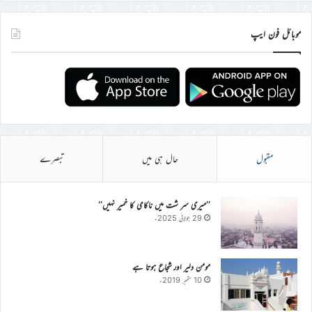
موبائل فون ایپ
مقبول
حال ہی میں
تبصرے
’’میری سر شت میں ناکامی کا خمیر نہیں‘‘
29 جولائی 2025ء
مومن دلیر اور شجاع ہوتا ہے
10 ستمبر 2019ء