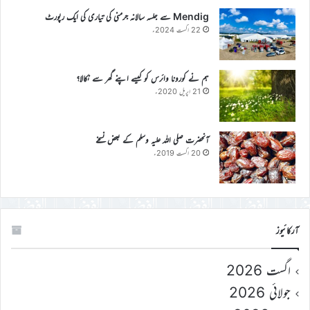
Mendig سے جلسہ سالانہ جرمنی کی تیاری کی ایک رپورٹ
22 اگست 2024ء
ہم نے کورونا وائرس کو کیسے اپنے گھر سے نکالا؟
21 اپریل 2020ء
آنحضرت صلی اللہ علیہ وسلم کے بعض نسخے
20 اگست 2019ء
آرکائیوز
اگست 2026
جولائی 2026