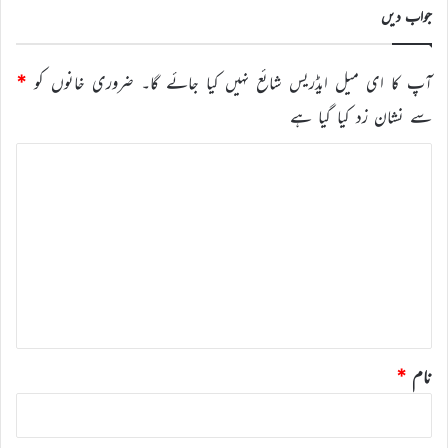
جواب دیں
آپ کا ای میل ایڈریس شائع نہیں کیا جائے گا۔
ضروری خانوں کو
*
سے نشان زد کیا گیا ہے
ت
ب
ص
ر
ہ
*
نام
*