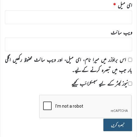
ای میل
*
ویب‌ سائٹ
اس براؤزر میں میرا نام، ای میل، اور ویب سائٹ محفوظ رکھیں اگلی
بار جب میں تبصرہ کرنے کےلیے۔
نیوز لیٹر کے لیے سبسکرائب کیجیے