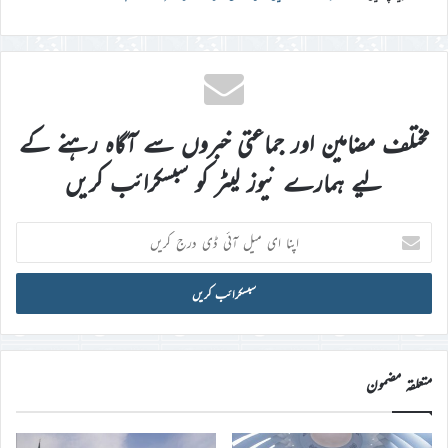
مختلف مضامین اور جماعتی خبروں سے آگاہ رہنے کے
لیے ہمارے نیوز لیٹر کو سبسکرائب کریں
اپنا
ای
میل
آئی
ڈی
درج
کریں
متعلقہ مضمون