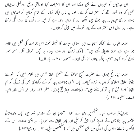
ان تبدیلیوں کو غیروں نے بھی دیکھا اور ان کا اعتراف کیا اوراتنی واضح اورکھلی تبدیلیاں
تھیں کہ وہ مجبور تھے کہ اعتراف کرتے۔ اور یہ مان لیاکہ زمانہ کے امام کومان کر احمدیوں میں
بہت ساری تبدیلیاں پیدا ہوئی ہیں لیکن ان کا رویّہ وہی ہے کہ مَیں نہ مانوں کی رٹ لگی رہتی
ہے۔ بہر حال اس اعتراف کے چند نمونے مَیں پیش کرتاہوں۔
علامہ اقبال نے لکھاکہ ’’پنجاب میں اسلامی سیرت کا ٹھیٹھ نمونہ اس جماعت کی شکل میں ظاہر
ہؤا ہے جسے فرقہ قادیانی کہتے ہیں‘‘۔ (قومی زندگی اور ملت بیضاء پر ایک عمرانی نظر۔ صفحہ ۸۴۔
شائع کردہ آئینہ آدم۔ چوک مینار، انارکلی لاہور۔ مطبوعہ ۱۹۷۰ء۔ بار اوّل)
علامہ نیاز فتح پوری نے حضرت مسیح موعودؑ کے متعلق لکھا: ’’اس میں کلام نہیں کہ انہوںنے
یقیناً اخلاقِ اسلامی کو دوبارہ زندہ کیااور ایک ایسی جماعت پیدا کر کے دکھادی جس کی زندگی کو ہم
یقینا ًاسوۂ نبیؐ کا پر تو کہہ سکتے ہیں‘‘۔ (ملاحظات نیاز فتح پوری۔ صفحہ ۲۹۔ مرتّبہ محمد اجمل شاہد ایم۔
اے۔ مطبوعہ ۱۹۶۸ء)
پھرایڈیٹر صاحب اخبار سٹیٹسمین دہلی نے لکھا : ’’قادیا ن کے مقدس شہر میں ایک ہندوستانی
پیغمبر پیدا ہؤا جس نے اپنے گردو پیش کو نیکی اور بلند اخلاق سے بھردیا۔ یہ اچھی صفات اس کے
لاکھوں ماننے والوں کی زندگی میں بھی منعکس ہیں‘‘۔ (سٹیٹسمین دہلی۔ ۱۲؍ فروری۱۹۴۹ء)