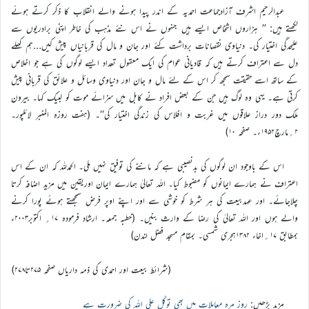
عبدالرحیم اشرف آزادجماعت احمدیہ کے اندر پیدا ہونے والے انقلاب کا ذکر کرتے ہوئے
لکھتے ہیں: ’’ ہزاروں اشخاص ایسے ہیں جنہوں نے اس نئے مذہب کی خاطر اپنی برادریوں سے
علیحدگی اختیار کی۔ دنیاوی نقصانات برداشت کئے اور جان و مال کی قربانیاں پیش کیں…ہم کھلے
دل سے اعتراف کرتے ہیں کہ قادیانی عوام کی ایک معقول تعداد ایسے لوگوں کی ہے جو اخلاص
کے ساتھ اسے حقیقت سمجھ کر اس کے لئے مال و جان اور دنیاوی وسائل و علائق کی قربانی پیش
کرتی ہے۔ یہی وہ لوگ ہیں جن کے بعض افراد نے کابل میں سزائے موت کو لبیک کہا۔ بیرون
ملک دور دراز علاقوں میں غربت و افلاس کی زندگی اختیار کی‘‘۔ (ہفت روزہ المنبر لائلپور۔
۲؍مارچ۱۹۵۲ء۔ صفحہ ۱۰)
اس کے باوجود ان لوگوں کی بدنصیبی ہے کہ ماننے کی توفیق نہیں ملی۔ الحمدللہ کہ ان کے اس
اعتراف نے ہمارے ایمانوں کو مضبوط کیا۔ اللہ تعالیٰ ہمارے ایمان اوریقین میں مزید اضافہ کرتا
چلاجائے۔ اور عہدبیعت کی ہر شرط کو خوشی سے اور اپنے اوپر فرض سمجھتے ہوئے پورا کرنے
والے ہوں اور اللہ تعالیٰ کی رضا کے وارث بنیں۔ (خطبہ جمعہ۔ ارشاد فرمودہ ۱۷؍ اکتوبر۲۰۰۳ء
بمطابق ۱۷؍اخاء ۱۳۸۲ہجری شمسی۔ بمقام مسجد فضل لندن)
(شرائط بیعت اور احمدی کی ذمہ داریاں صفحہ ۲۷۵تا۲۷۸)
مزید پڑھیں:
روز مرہ معاملات میں بھی توکّل علی اللہ کی ضرورت ہے