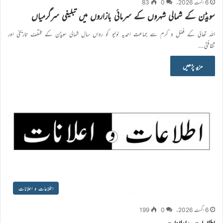
6 اگست 2026ء
0
83
سویڈن کے شمالی شہروں کے سرمائی بازاروں میں تبلیغی سرگرمیاں
اللہ تعالیٰ کے فضل و کرم سے جماعت احمدیہ لولیو کو رواں سال شمالی سویڈن کے مختلف تاریخی اور
ثقافتی…
مزید پڑھیں
اطلاعات و اعلانات
6 اگست 2026ء
0
199