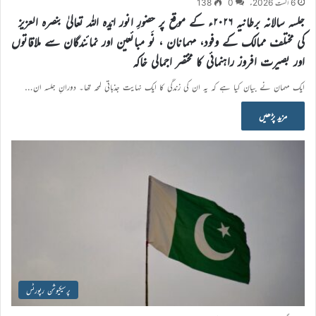
6 اگست 2026ء
0
138
جلسہ سالانہ برطانیہ ۲۰۲۶ء کے موقع پر حضورِ انور ایّدہ الله تعالیٰ بنصرہ العزیز
کی مختلف ممالک کے وفود، مہمانان ، نَو مبائعین اور نمائندگان سے ملاقاتوں
اور بصیرت افروز راہنمائی کا مختصر اجمالی خاکہ
ایک مہمان نے بیان کیا ہے کہ یہ ان کی زندگی کا ایک نہایت جذباتی لمحہ تھا۔ دورانِ جلسہ ان…
مزید پڑھیں
پرسیکیوشن رپورٹس