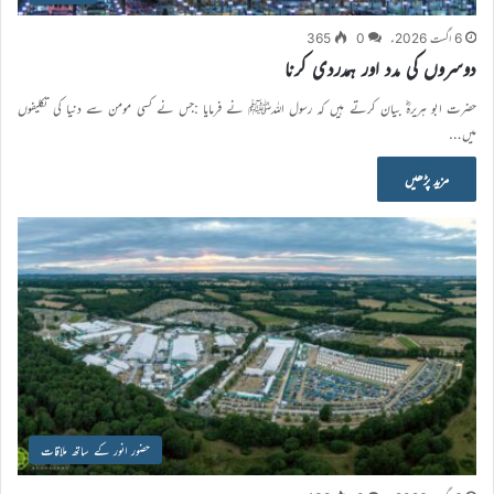
6 اگست 2026ء
0
365
دوسروں کی مدد اور ہمدردی کرنا
حضرت ابو ہریرہؓ بیان کرتے ہیں کہ رسول اللہﷺ نے فرمایا :جس نے کسی مومن سے دنیا کی تکلیفوں
میں…
مزید پڑھیں
حضور انور کے ساتھ ملاقات