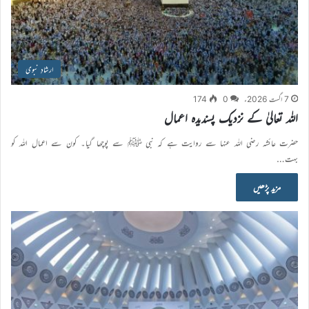
ارشادِ نبوی
7 اگست 2026ء
0
174
اللہ تعالیٰ کے نزدیک پسندیدہ اعمال
حضرت عائشہ رضی اللہ عنہا سے روایت ہے کہ نبی ﷺ سے پوچھا گیا۔ کون سے اعمال اللہ کو
بہت…
مزید پڑھیں