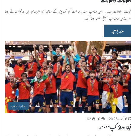
اطلاعات واعلانات
نوٹ: اعلانات صدر؍ امیر صاحب حلقہ؍جماعت کی تصدیق کے ساتھ آنا ضروری ہیں درخواستہائے دعا
٭…زبیراحمدصاحب مبلغ سلسلہ دعا کی…
مزید پڑھیں
حالاتِ حاضرہ
6 اگست 2026ء
0
62
فیفا ورلڈ کپ۲۰۲۶ء