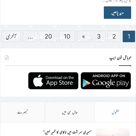
مزید پڑھیں
1
2
3
»
10
20
...
آخری
موبائل فون ایپ
مقبول
حال ہی میں
تبصرے
’’میری سر شت میں ناکامی کا خمیر نہیں‘‘