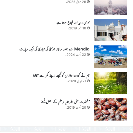
29 جولائی 2025ء
مومن دلیر اور شجاع ہوتا ہے
10 ستمبر 2019ء
Mendig سے جلسہ سالانہ جرمنی کی تیاری کی ایک رپورٹ
22 اگست 2024ء
ہم نے کورونا وائرس کو کیسے اپنے گھر سے نکالا؟
21 اپریل 2020ء
آنحضرت صلی اللہ علیہ وسلم کے بعض نسخے
20 اگست 2019ء