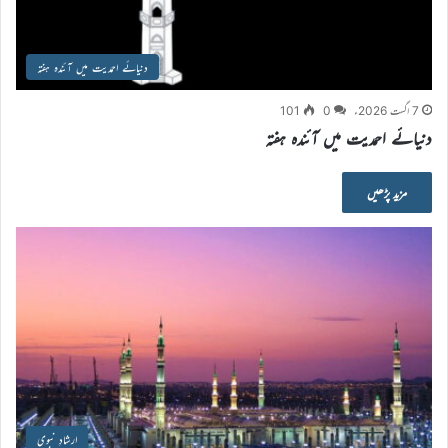
دنیائے احمدیت میں آئندہ ہفتہ
7 اگست 2026ء
0
101
دنیائے احمدیت میں آئندہ ہفتہ
مزید پڑھیں
ارشادِ نبوی