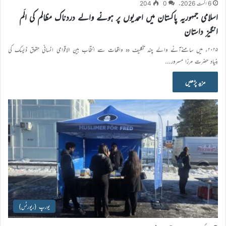
6 اگست 2026ء
0
204
اسلامی جمہوریہ پاکستان میں احمدیوں پر ہونے والے دردناک مظالم کی الَم
انگیز داستان
۲۰۲۵ء میں سامنےآنے والے چند تکلیف دہ واقعات سے انتخاب بین الاقوامی انسانی حقوق ڈیسک کی
بنیاد حضرت مرزا مسرور…
مزید پڑھیں
یورپ (رپورٹس)