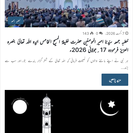
خطبہ جمعہ
7 اگست 2026ء
0
143
خطبہ جمعہ سیّدنا امیر المومنین حضرت خلیفۃ المسیح الخامس ایّدہ اللہ تعالیٰ بنصرہ
العزیز فرمودہ 17؍جولائی 2026ء
ہر نبی نے اپنے ماننے والوں کو نصیحت فرمائی کہ اللہ تعالیٰ کے شکر گزار بندے بنو۔اور سب سے
بڑھ…
مزید پڑھیں