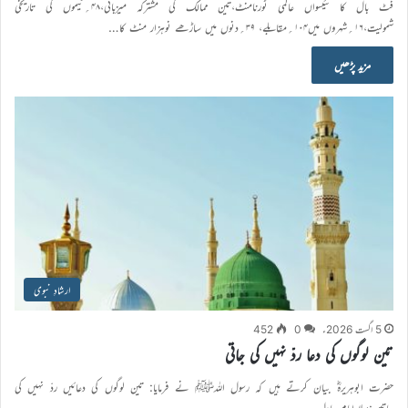
فٹ بال کا تئیسواں عالمی ٹورنامنٹ،تین ممالک کی مشترکہ میزبانی،۴۸؍ٹیموں کی تاریخی
شمولیت،۱۶؍شہروں میں۱۰۴؍مقابلے، ۳۹؍دنوں میں ساڑھے نوہزار منٹ کا…
مزید پڑھیں
ارشادِ نبوی
5 اگست 2026ء
0
452
تین لوگوں کی دعا ردّ نہیں کی جاتی
حضرت ابوہریرہؓ بیان کرتے ہیں کہ رسول اللہﷺ نے فرمایا: تین لوگوں کی دعائیں ردّ نہیں کی
جاتیں:پہلا امام عادل…